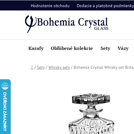
Prejsť
Hodnotenie obchodu
Dodacie a platobné podmienky
na
obsah
Karafy
Obľúbené kolekcie
Sety
Vázy
Domov
/
Sety
/
Whisky sety
/
Bohemia Crystal Whisky set Brit