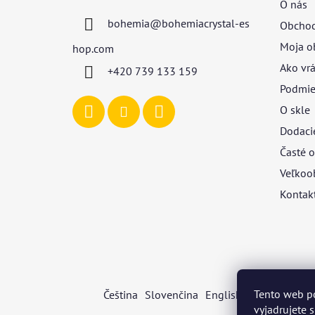
O nás
ä
bohemia
@
bohemiacrystal-es
Obchod
t
i
Moja o
hop.com
e
Ako vrá
+420 739 133 159
Podmie
O skle
Dodaci
Časté o
Veľkoo
Kontak
Tento web p
Čeština
Slovenčina
English
Deutsch
Mag
vyjadrujete 