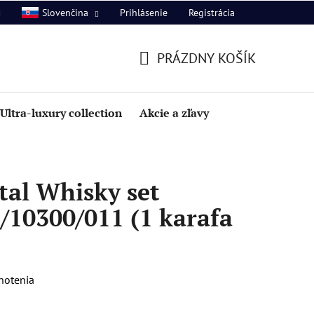
Prihlásenie
Registrácia
Slovenčina
PRÁZDNY KOŠÍK
NÁKUPNÝ
KOŠÍK
Ultra-luxury collection
Akcie a zľavy
tal Whisky set
/10300/011 (1 karafa
notenia