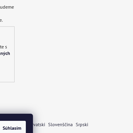
 budeme
e.
te s
bných
s
Български
Hrvatski
Slovenščina
Srpski
Súhlasím