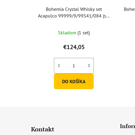
Bohemia Crystal Whisky set
Bohem
Acapulco 99999/9/99S41/084 (set
1 karafa+ 6 pohárov)
Skladom
(1 set)
€124,05
DO KOŠÍKA
Z
á
Infor
Kontakt
p