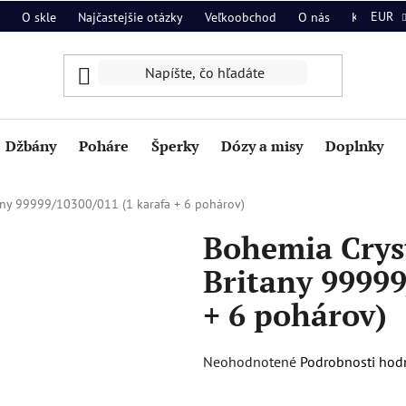
EUR
O skle
Najčastejšie otázky
Veľkoobchod
O nás
Kontakt
Džbány
Poháre
Šperky
Dózy a misy
Doplnky
any 99999/10300/011 (1 karafa + 6 pohárov)
Bohemia Crys
Britany 99999
+ 6 pohárov)
Priemerné
Neohodnotené
Podrobnosti hod
hodnotenie