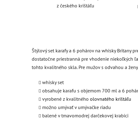
z českého krištáľu
Štýlový set karafy a 6 pohárov na whisky Britany 
dostatočne priestranná pre vhodenie niekoľkých ľad
tohto kvalitného skla. Pre mužov s odvahou a ženy 
whisky set
obsahuje karafu s objemom 700 ml a 6 pohá
vyrobené z kvalitného
olovnatého krištáľu
možno umývať v umývačke riadu
balené v tmavomodrej darčekovej krabici