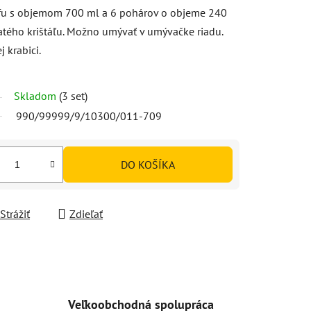
rafu s objemom 700 ml a 6 pohárov o objeme 240
atého krištáľu. Možno umývať v umývačke riadu.
 krabici.
Skladom
(3 set)
990/99999/9/10300/011-709
DO KOŠÍKA
Strážiť
Zdieľať
Veľkoobchodná spolupráca