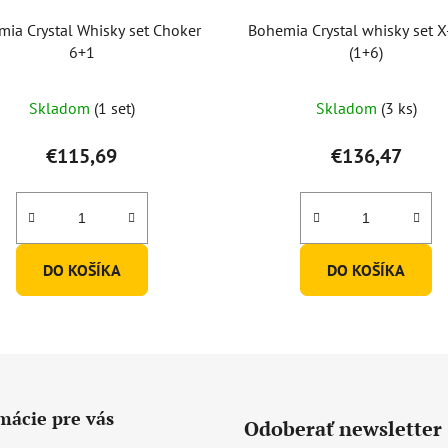
ia Crystal Whisky set Choker
Bohemia Crystal whisky set 
6+1
(1+6)
Priemerné
Skladom
(1 set)
Skladom
(3 ks)
hodnotenie
produktu
€115,69
€136,47
je
5,0
z
5
DO KOŠÍKA
DO KOŠÍKA
hviezdičiek.
mácie pre vás
Odoberať newsletter