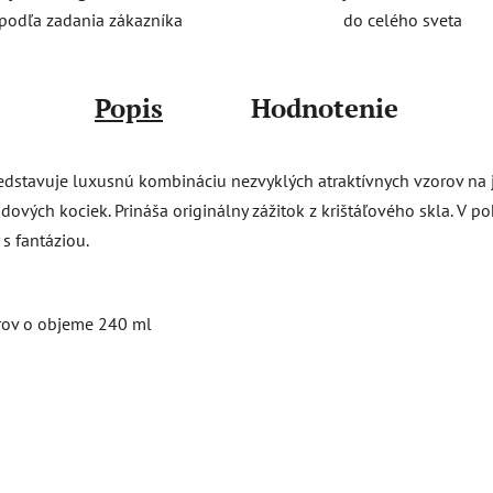
do celého sveta
podľa zadania zákazníka
Popis
Hodnotenie
predstavuje luxusnú kombináciu nezvyklých atraktívnych vzorov na
ových kociek. Prináša originálny zážitok z krištáľového skla. V p
s fantáziou.
rov o objeme 240 ml