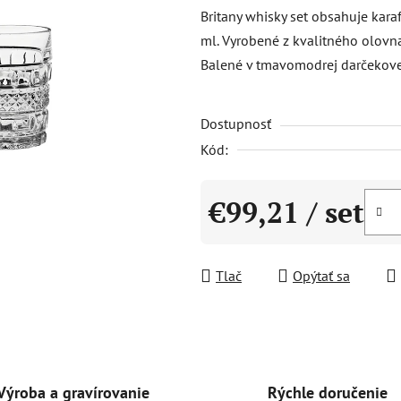
produktu
Britany whisky set obsahuje ka
je
ml. Vyrobené z kvalitného olovn
0,0
Balené v tmavomodrej darčekovej
z
5
Dostupnosť
hviezdičiek.
Kód:
€99,21
/ set
Jednotková cena:
Tlač
Opýtať sa
Rýchle doručenie
Výroba a gravírovanie