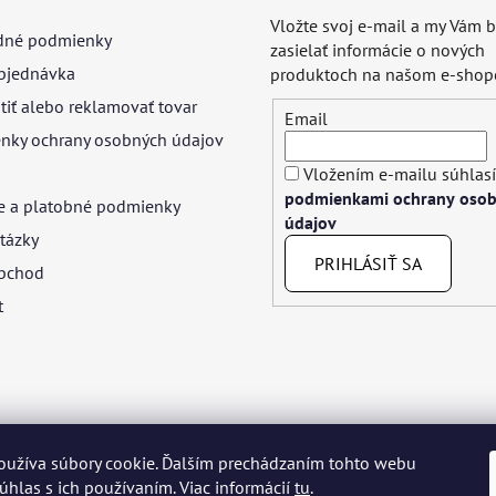
Vložte svoj e-mail a my Vám
né podmienky
zasielať informácie o nových
bjednávka
produktoch na našom e-shop
tiť alebo reklamovať tovar
Email
nky ochrany osobných údajov
Vložením e-mailu súhlasí
podmienkami ochrany oso
e a platobné podmienky
údajov
tázky
PRIHLÁSIŤ SA
bchod
t
oužíva súbory cookie. Ďalším prechádzaním tohto webu
yar
Język polski
Română
Italiano
Español
Français
Portuguê
súhlas s ich používaním. Viac informácií
tu
.
Nederlands
Українська
Ελληνικά
Svenska
Dansk