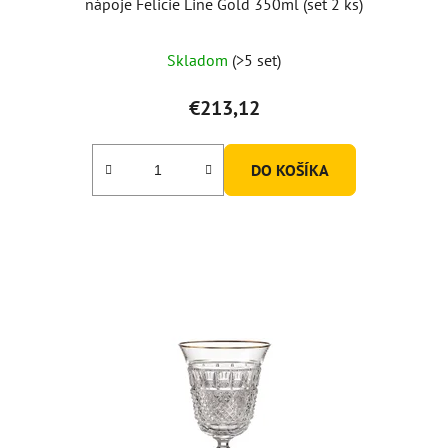
nápoje Felicie Line Gold 350ml (set 2 ks)
Skladom
(>5 set)
€213,12
DO KOŠÍKA