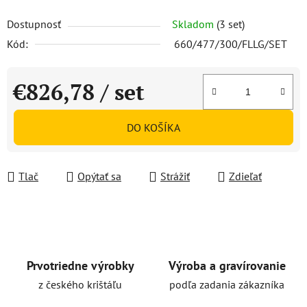
Dostupnosť
Skladom
(3 set)
Kód:
660/477/300/FLLG/SET
€826,78
/ set
Jednotková cena:
DO KOŠÍKA
Tlač
Opýtať sa
Strážiť
Zdieľať
Prvotriedne výrobky
Výroba a gravírovanie
z českého krištáľu
podľa zadania zákazníka