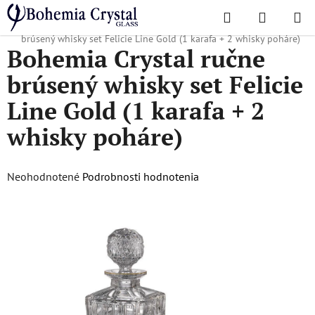
Prejsť
Hľadať
NÁKUP
na
Domov
/
Obľúbené kolekcie
/
Felicie Line Gold
/
Bohemia Crystal ručne
KOŠÍK
obsah
brúsený whisky set Felicie Line Gold (1 karafa + 2 whisky poháre)
Bohemia Crystal ručne
brúsený whisky set Felicie
Line Gold (1 karafa + 2
whisky poháre)
Priemerné
Neohodnotené
Podrobnosti hodnotenia
hodnotenie
produktu
je
0,0
z
5
hviezdičiek.