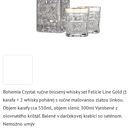
Bohemia Crystal ručne brúsený whisky set Felicie Line Gold (1
karafa + 2 whisky poháre) s ručne maľovanou zlatou linkou.
Objem karafy cca 550ml, objem slenic 300ml Vyrobené z
olovnatého krištáľ. Balené v darčekovej krabici so saténom.
Nemožno umýv