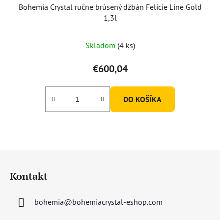
Bohemia Crystal ručne brúsený džbán Felicie Line Gold
1,3l
Skladom
(4 ks)
€600,04
DO KOŠÍKA
Z
á
Kontakt
p
ä
bohemia
@
bohemiacrystal-eshop.com
t
i