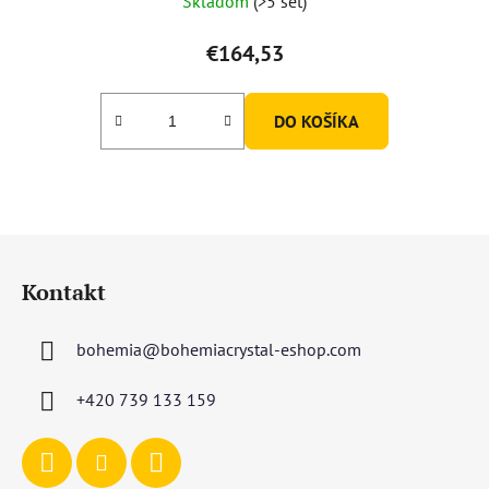
Skladom
(>5 set)
€164,53
DO KOŠÍKA
Z
á
Kontakt
p
ä
bohemia
@
bohemiacrystal-eshop.com
t
i
+420 739 133 159
e