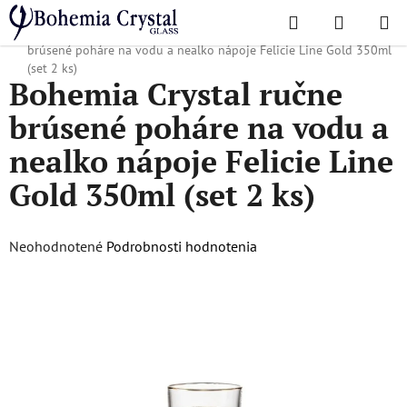
Prejsť
Hľadať
NÁKUP
na
Domov
/
Obľúbené kolekcie
/
Felicie Line Gold
/
Bohemia Crystal ručne
KOŠÍK
obsah
brúsené poháre na vodu a nealko nápoje Felicie Line Gold 350ml
(set 2 ks)
Bohemia Crystal ručne
brúsené poháre na vodu a
nealko nápoje Felicie Line
Gold 350ml (set 2 ks)
Priemerné
Neohodnotené
Podrobnosti hodnotenia
hodnotenie
produktu
je
0,0
z
5