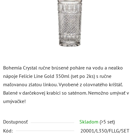
hviezdičiek.
Bohemia Crystal ručne brúsené poháre na vodu a nealko
nápoje Felicie Line Gold 350ml (set po 2ks) s ručne
maľovanou zlatou linkou. Vyrobené z olovnatého krištáľ.
Balené v darčekovej krabici so saténom. Nemožno umývať v
umývačke!
Dostupnosť
Skladom
(>5 set)
Kód:
20001/L350/FLLG/SET