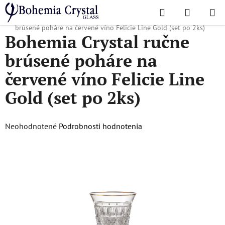
Prejsť
Hľadať
NÁKUP
na
Domov
/
Obľúbené kolekcie
/
Felicie Line Gold
/
Bohemia Crystal ručne
KOŠÍK
obsah
brúsené poháre na červené víno Felicie Line Gold (set po 2ks)
Bohemia Crystal ručne
brúsené poháre na
červené víno Felicie Line
Gold (set po 2ks)
Priemerné
Neohodnotené
Podrobnosti hodnotenia
hodnotenie
produktu
je
0,0
z
5
hviezdičiek.