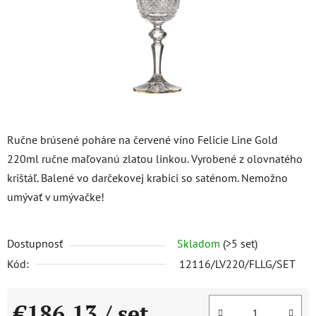
Ručne brúsené poháre na červené víno Felicie Line Gold
220ml ručne maľovanú zlatou linkou. Vyrobené z olovnatého
krištáľ. Balené vo darčekovej krabici so saténom. Nemožno
umývať v umývačke!
Dostupnosť
Skladom
(>5 set)
Kód:
12116/LV220/FLLG/SET
€186,13
/ set