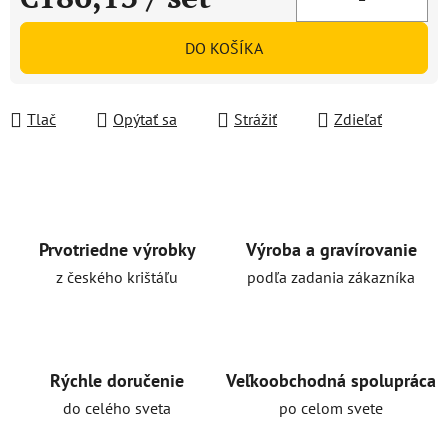
Jednotková cena:
DO KOŠÍKA
Tlač
Opýtať sa
Strážiť
Zdieľať
Prvotriedne výrobky
Výroba a gravírovanie
z českého krištáľu
podľa zadania zákazníka
Rýchle doručenie
Veľkoobchodná spolupráca
do celého sveta
po celom svete