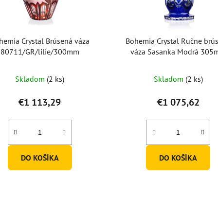
hemia Crystal Brúsená váza
Bohemia Crystal Ručne brú
80711/GR/lilie/300mm
váza Sasanka Modrá 30
Skladom
(2 ks)
Skladom
(2 ks)
€1 113,29
€1 075,62
DO KOŠÍKA
DO KOŠÍKA