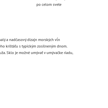
po celom svete
alý a nadčasový dizajn morských vĺn
ého krištáľu s typickým zosilneným dnom.
uža. Sklo je možné umývať v umývačke riadu,