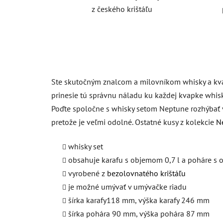
z českého krištáľu
Ste skutočným znalcom a milovníkom whisky a kval
prinesie tú správnu náladu ku každej kvapke whis
Poďte spoločne s whisky setom Neptune rozhýbať v
pretože je veľmi odolné. Ostatné kusy z kolekcie
N
whisky set
obsahuje karafu s objemom 0,7 l a poháre s
vyrobené z
bezolovnatého krištáľu
je možné umývať v umývačke riadu
šírka karafy118 mm, výška karafy 246 mm
šírka pohára 90 mm, výška pohára 87 mm