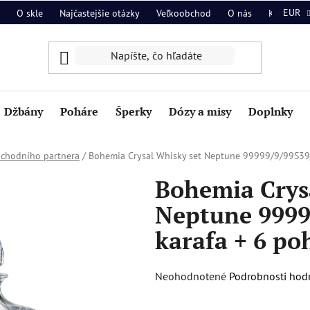
EUR
O skle
Najčastejšie otázky
Veľkoobchod
O nás
Kontakt
Džbány
Poháre
Šperky
Dózy a misy
Doplnky
bchodního partnera
/
Bohemia Crysal Whisky set Neptune 99999/9/99S39/0
Bohemia Crys
Neptune 99999
karafa + 6 po
Priemerné
Neohodnotené
Podrobnosti hod
hodnotenie