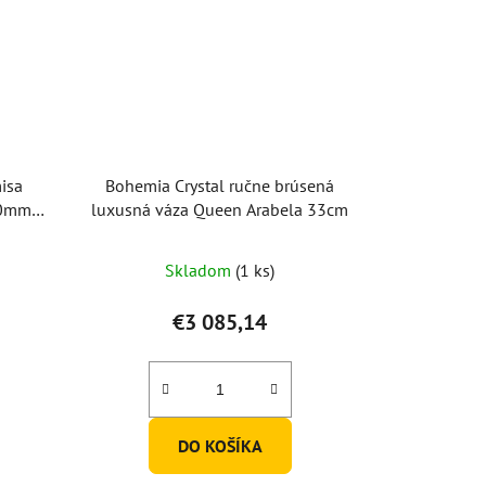
isa
Bohemia Crystal ručne brúsená
0mm -
luxusná váza Queen Arabela 33cm
Skladom
(1 ks)
€3 085,14
DO KOŠÍKA