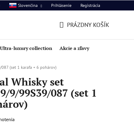
Prihlásenie
Registrácia
Slovenčina
PRÁZDNY KOŠÍK
NÁKUPNÝ
KOŠÍK
Ultra-luxury collection
Akcie a zľavy
87 (set 1 karafa + 6 pohárov)
al Whisky set
/9/99S39/087 (set 1
hárov)
notenia