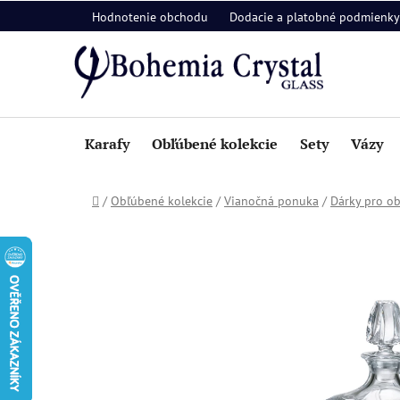
Prejsť
Hodnotenie obchodu
Dodacie a platobné podmienky
na
obsah
Karafy
Obľúbené kolekcie
Sety
Vázy
Domov
/
Obľúbené kolekcie
/
Vianočná ponuka
/
Dárky pro o