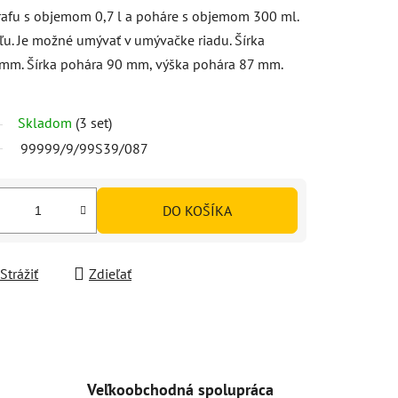
rafu s objemom 0,7 l a poháre s objemom 300 ml.
ľu. Je možné umývať v umývačke riadu. Šírka
 mm. Šírka pohára 90 mm, výška pohára 87 mm.
Skladom
(3 set)
99999/9/99S39/087
DO KOŠÍKA
Strážiť
Zdieľať
Veľkoobchodná spolupráca