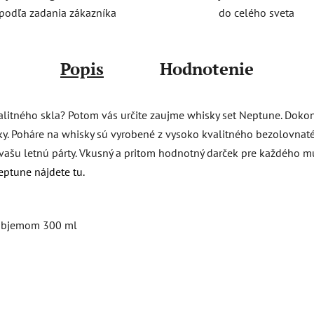
do celého sveta
podľa zadania zákazníka
Popis
Hodnotenie
itného skla? Potom vás určite zaujme whisky set Neptune. Dokon
ky. Poháre na whisky sú vyrobené z vysoko kvalitného bezolovnat
ašu letnú párty. Vkusný a pritom hodnotný darček pre každého m
eptune nájdete tu.
 objemom 300 ml