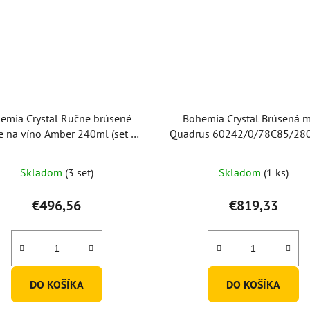
emia Crystal Ručne brúsené
Bohemia Crystal Brúsená m
e na víno Amber 240ml (set po
Quadrus 60242/0/78C85/28
2ks)
fialová
Skladom
(3 set)
Skladom
(1 ks)
€496,56
€819,33
DO KOŠÍKA
DO KOŠÍKA