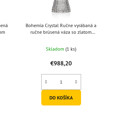
sená
Bohemia Crystal Ručne vyrábaná a
5mm
ručne brúsená váza so zlatom
355mm
Skladom
(1 ks)
€988,20
DO KOŠÍKA