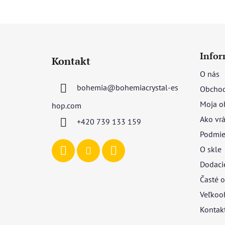
Z
á
Infor
Kontakt
p
O nás
ä
bohemia
@
bohemiacrystal-es
Obchod
t
i
Moja o
hop.com
e
Ako vrá
+420 739 133 159
Podmie
O skle
Dodaci
Časté o
Veľkoo
Kontak