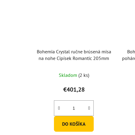
Bohemia Crystal ručne brúsená misa
Boh
na nohe Cipísek Romantic 205mm
pohár
Skladom
(2 ks)
€401,28
DO KOŠÍKA