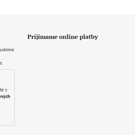
Prijímame online platby
 budeme
e.
te s
bných