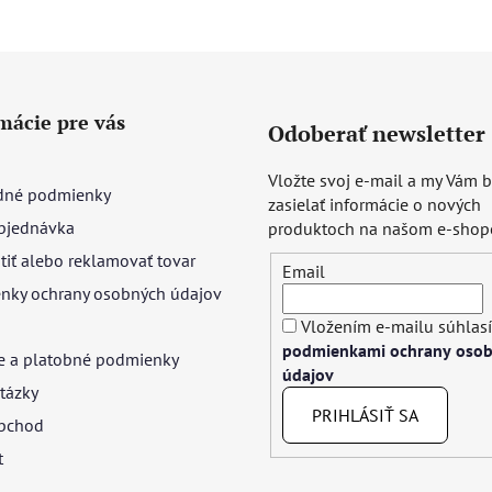
mácie pre vás
Odoberať newsletter
Vložte svoj e-mail a my Vám
né podmienky
zasielať informácie o nových
bjednávka
produktoch na našom e-shop
tiť alebo reklamovať tovar
Email
nky ochrany osobných údajov
Vložením e-mailu súhlasí
podmienkami ochrany oso
e a platobné podmienky
údajov
tázky
PRIHLÁSIŤ SA
bchod
t