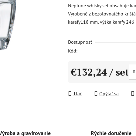
produktu
Neptune whisky set obsahuje ka
je
Vyrobené z bezolovnatého krištá
0,0
karafy118 mm, výška karafy 246
z
5
Dostupnosť
hviezdičiek.
Kód:
€132,24
/ set
Jednotková cena:
Tlač
Opýtať sa
Rýchle doručenie
Výroba a gravírovanie