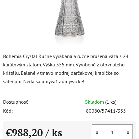
Bohemia Crystal Ručne vyrábaná a ručne brúsená váza s 24
karátovým zlatom. Výška 355 mm. Vyrobené z olovnatého
krištáľu. Balené v tmavo modrej darčekovej krabičke so
saténom. Nedá sa umývať v umývačke!
Dostupnosť
Skladom
(1 ks)
Kód:
80080/57411/355
€988,20
/ ks