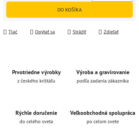
Jednotková cena:
DO KOŠÍKA
Tlač
Opýtať sa
Strážiť
Zdieľať
Prvotriedne výrobky
Výroba a gravírovanie
z českého krištáľu
podľa zadania zákazníka
Rýchle doručenie
Veľkoobchodná spolupráca
do celého sveta
po celom svete