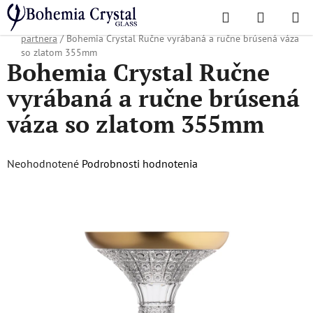
Prejsť
Hľadať
NÁKUP
na
Domov
/
Obľúbené kolekcie
/
Vianočná ponuka
/
Dárky pro obchodního
KOŠÍK
obsah
partnera
/
Bohemia Crystal Ručne vyrábaná a ručne brúsená váza
so zlatom 355mm
Bohemia Crystal Ručne
vyrábaná a ručne brúsená
váza so zlatom 355mm
Priemerné
Neohodnotené
Podrobnosti hodnotenia
hodnotenie
produktu
je
0,0
z
5
hviezdičiek.