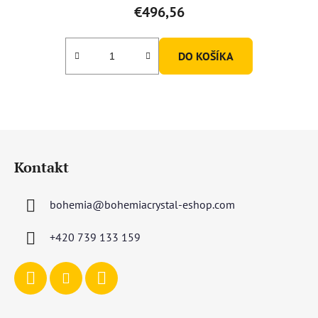
€496,56
DO KOŠÍKA
Z
á
Kontakt
p
ä
bohemia
@
bohemiacrystal-eshop.com
t
i
+420 739 133 159
e