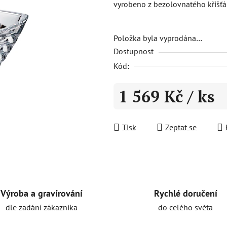
vyrobeno z bezolovnatého křišťá
5,0
z
5
Položka byla vyprodána…
Dostupnost
hvězdiček.
Kód:
1 569 Kč
/ ks
Měrná cena:
Tisk
Zeptat se
Rychlé doručení
Výroba a gravírování
do celého světa
dle zadání zákazníka