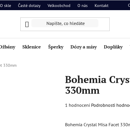
O skle
Časté dotazy
Velkoobchod
O nás
Kontakt
Džbány
Sklenice
Šperky
Dózy a mísy
Doplňky
cet 330mm
Bohemia Cryst
330mm
Průměrné
1 hodnocení
Podrobnosti hodno
hodnocení
produktu
Bohemia Crystal Mísa Facet 330
je