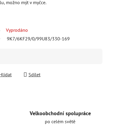
lu, možno mýt v myčce.
Vyprodáno
9K7/6KF29/0/99U83/330-169
Hlídat
Sdílet
Velkoobchodní spolupráce
po celém světě