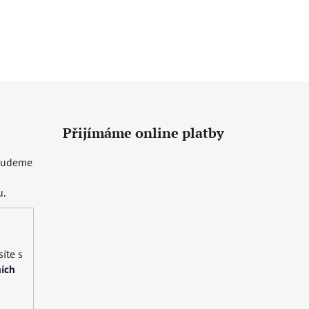
Přijímáme online platby
 budeme
u.
íte s
ích