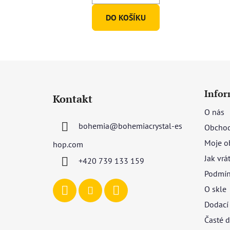
DO KOŠÍKU
Z
á
Infor
Kontakt
p
O nás
a
bohemia
@
bohemiacrystal-es
Obchod
t
í
Moje o
hop.com
Jak vrá
+420 739 133 159
Podmín
O skle
Dodací
Časté d