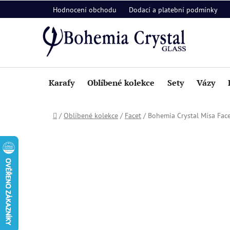
Přejít
Hodnocení obchodu
Dodací a platební podmínky
na
obsah
Karafy
Oblíbené kolekce
Sety
Vázy
Domů
/
Oblíbené kolekce
/
Facet
/
Bohemia Crystal Mísa Fa