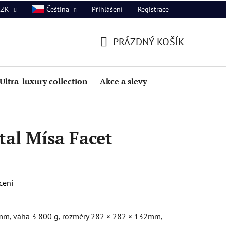
Přihlášení
Registrace
CZK
Čeština
PRÁZDNÝ KOŠÍK
NÁKUPNÍ
KOŠÍK
Ultra-luxury collection
Akce a slevy
al Mísa Facet
cení
mm, váha 3 800 g, rozměry 282 × 282 × 132mm,