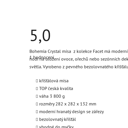
5,0
Průměrné
Bohemia Crystal mísa z kolekce Facet má moderní d
hodnocení
1 hodnocení
produktu
hodí na uložení ovoce, ořechů nebo sezónních dekora
je
světla. Vyrobeno z pevného bezolovnatého křišťálu
5,0
z
5
křišťálová mísa
hvězdiček.
TOP česká kvalita
váha 3 800 g
rozměry 282 x 282 x 132 mm
moderní hranatý design se zářezy
bezolovnatý křišťál
vhodné do myčky