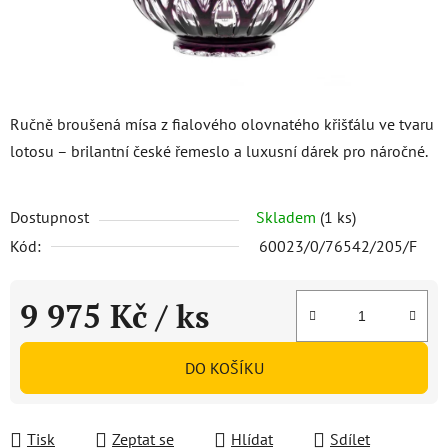
Ručně broušená mísa z fialového olovnatého křišťálu ve tvaru
lotosu – brilantní české řemeslo a luxusní dárek pro náročné.
Dostupnost
Skladem
(1 ks)
Kód:
60023/0/76542/205/F
9 975 Kč
/ ks
Měrná cena:
DO KOŠÍKU
Tisk
Zeptat se
Hlídat
Sdílet