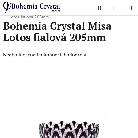
Přejít
Hledat
NÁKUPN
na
Domů
/
Oblíbené kolekce
/
Kompletní nabídka
/
Bohemia Crystal Mísa
KOŠÍK
obsah
Lotos fialová 205mm
Bohemia Crystal Mísa
Lotos fialová 205mm
Průměrné
Neohodnoceno
Podrobnosti hodnocení
hodnocení
produktu
je
0,0
z
5
hvězdiček.