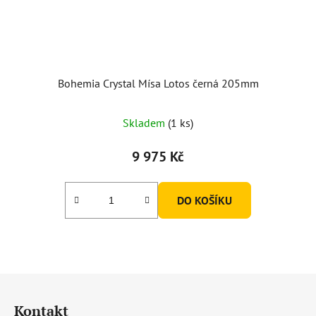
Bohemia Crystal Mísa Lotos černá 205mm
Skladem
(1 ks)
9 975 Kč
DO KOŠÍKU
Z
á
Kontakt