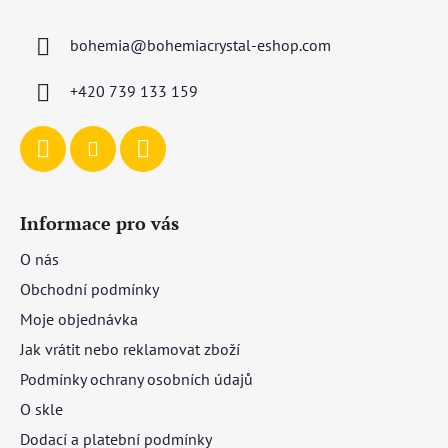
p
a
bohemia
@
bohemiacrystal-eshop.com
t
í
+420 739 133 159
Informace pro vás
O nás
Obchodní podmínky
Moje objednávka
Jak vrátit nebo reklamovat zboží
Podmínky ochrany osobních údajů
O skle
Dodací a platební podmínky