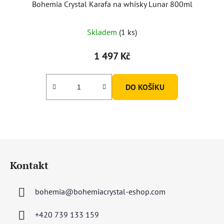
Bohemia Crystal Karafa na whisky Lunar 800ml
Skladem
(1 ks)
1 497 Kč
DO KOŠÍKU
Z
á
Kontakt
p
a
bohemia
@
bohemiacrystal-eshop.com
t
í
+420 739 133 159