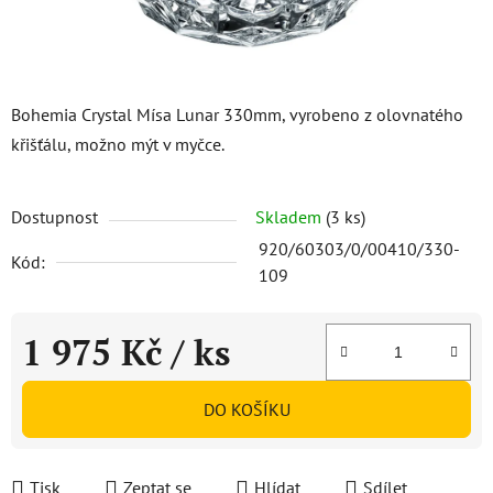
Bohemia Crystal Mísa Lunar 330mm, vyrobeno z olovnatého
křišťálu, možno mýt v myčce.
Dostupnost
Skladem
(3 ks)
920/60303/0/00410/330-
Kód:
109
1 975 Kč
/ ks
Měrná cena:
DO KOŠÍKU
Tisk
Zeptat se
Hlídat
Sdílet