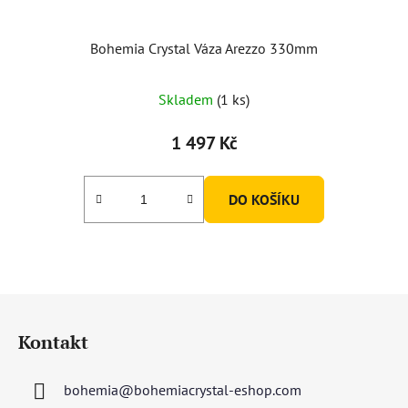
Bohemia Crystal Váza Arezzo 330mm
Průměrné
Skladem
(1 ks)
hodnocení
produktu
1 497 Kč
je
5,0
DO KOŠÍKU
z
5
hvězdiček.
Z
á
Kontakt
p
a
bohemia
@
bohemiacrystal-eshop.com
t