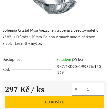
Bohemia Crystal Mísa Arezzo je vyrobena z bezolovnatého
křišťálu. Průměr 150mm. Baleno v tmavě modré dárkové
krabici. Lze mýt v myčce.
Dostupnost
Skladem
(>5 ks)
9K7/6KD90/0/99S76/150-
Kód:
169
297 Kč
/ ks
Měrná cena:
DO KOŠÍKU