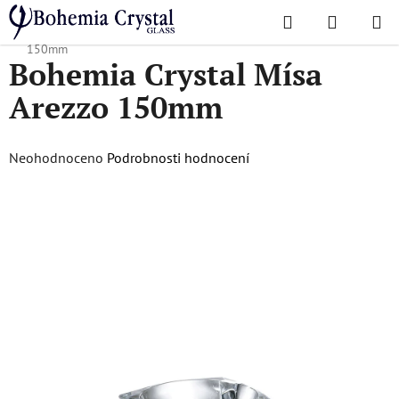
Přejít
Hledat
NÁKUPN
na
Domů
/
Oblíbené kolekce
/
Arezzo
/
Bohemia Crystal Mísa Arezzo
KOŠÍK
obsah
150mm
Bohemia Crystal Mísa
Arezzo 150mm
Průměrné
Neohodnoceno
Podrobnosti hodnocení
hodnocení
produktu
je
0,0
z
5
hvězdiček.