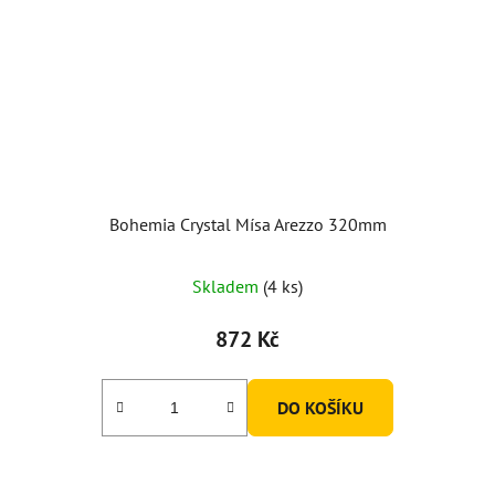
Bohemia Crystal Mísa Arezzo 320mm
Průměrné
Skladem
(4 ks)
hodnocení
produktu
872 Kč
je
5,0
DO KOŠÍKU
z
5
hvězdiček.