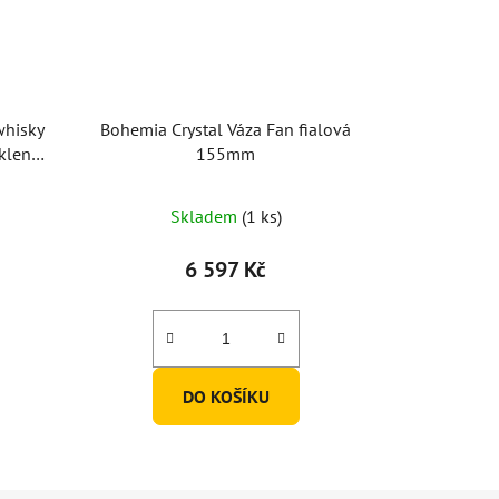
whisky
Bohemia Crystal Váza Fan fialová
klenici
155mm
Skladem
(1 ks)
6 597 Kč
DO KOŠÍKU