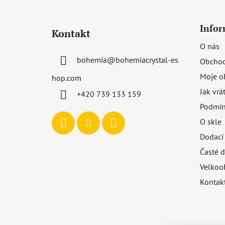
Z
á
Infor
Kontakt
p
O nás
a
bohemia
@
bohemiacrystal-es
Obchod
t
í
Moje o
hop.com
Jak vrá
+420 739 133 159
Podmín
O skle
Dodací
Časté d
Velkoo
Kontak