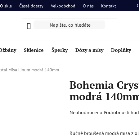
O skle
Časté dotazy
Velkoobchod
O nás
Kontakt
Džbány
Sklenice
Šperky
Dózy a mísy
Doplňky
ystal Mísa Linum modrá 140mm
Bohemia Crys
modrá 140m
Průměrné
Neohodnoceno
Podrobnosti ho
hodnocení
produktu
Ručně broušená modrá mísa z olov
je