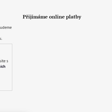
Přijímáme online platby
 budeme
u.
íte s
ích