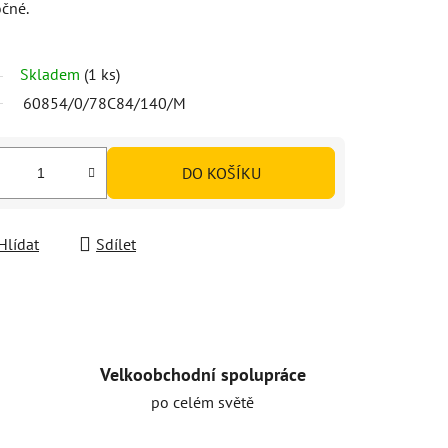
očné.
Skladem
(1 ks)
60854/0/78C84/140/M
DO KOŠÍKU
Hlídat
Sdílet
Velkoobchodní spolupráce
po celém světě