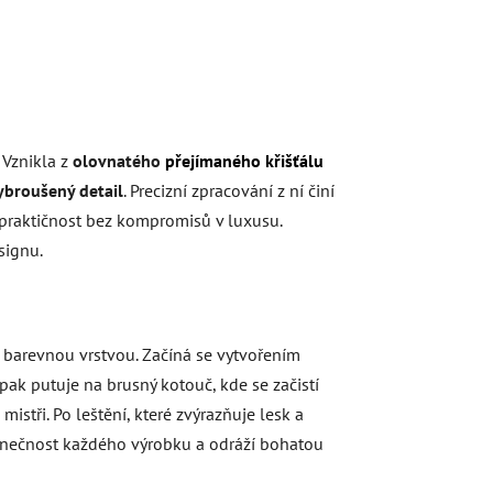
 Vznikla z
olovnatého
přejímaného křišťálu
ybroušený detail
. Precizní zpracování z ní činí
je praktičnost bez kompromisů v luxusu.
signu.
 s barevnou vrstvou. Začíná se vytvořením
 pak putuje na brusný kotouč, kde se začistí
mistři. Po leštění, které zvýrazňuje lesk a
edinečnost každého výrobku a odráží bohatou