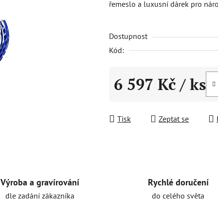
řemeslo a luxusní dárek pro nár
0,0
z
Dostupnost
5
hvězdiček.
Kód:
6 597 Kč
/ ks
Měrná cena:
Tisk
Zeptat se
Rychlé doručení
Výroba a gravírování
do celého světa
dle zadání zákazníka