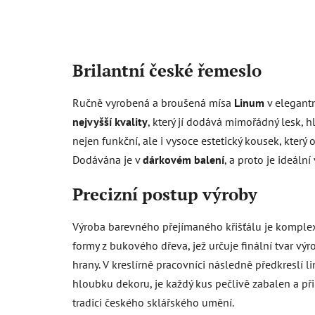
Brilantní české řemeslo
Ručně vyrobená a broušená mísa
Linum
v elegant
nejvyšší kvality
, který jí dodává mimořádný lesk, 
nejen funkční, ale i vysoce estetický kousek, který
Dodávána je v
dárkovém balení
, a proto je ideál
Precizní postup výroby
Výroba barevného přejímaného křišťálu je komplexn
formy z bukového dřeva, jež určuje finální tvar výro
hrany. V kreslírně pracovníci následně předkreslí li
hloubku dekoru, je každý kus pečlivě zabalen a př
tradici českého sklářského umění.