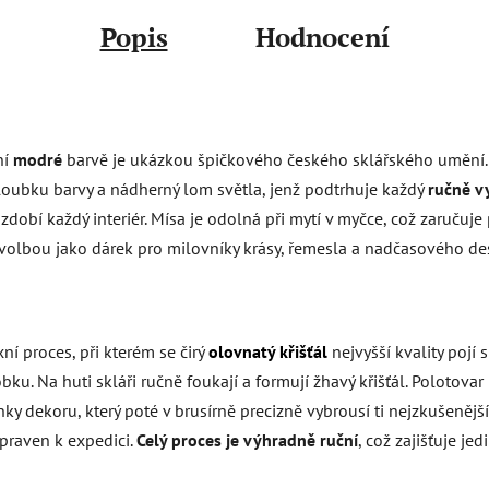
Popis
Hodnocení
ní
modré
barvě je ukázkou špičkového českého sklářského umění.
hloubku barvy a nádherný lom světla, jenž podtrhuje každý
ručně v
 ozdobí každý interiér. Mísa je odolná při mytí v myčce, což zaruču
ní volbou jako dárek pro milovníky krásy, řemesla a nadčasového de
í proces, při kterém se čirý
olovnatý křišťál
nejvyšší kvality pojí
bku. Na huti skláři ručně foukají a formují žhavý křišťál. Polotovar
nky dekoru, který poté v brusírně precizně vybrousí ti nejzkušenější 
ipraven k expedici.
Celý proces je výhradně ruční
, což zajišťuje j