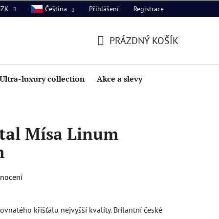
Přihlášení
Registrace
CZK
Čeština
PRÁZDNÝ KOŠÍK
NÁKUPNÍ
KOŠÍK
Ultra-luxury collection
Akce a slevy
tal Mísa Linum
m
dnocení
natého křišťálu nejvyšší kvality. Brilantní české