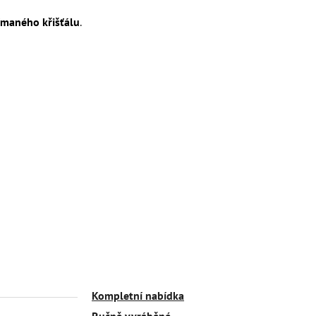
ímaného křišťálu
.
Kompletní nabídka
Ručně vyráběné