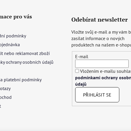
mace pro vás
Odebírat newsletter
Vložte svůj e-mail a my vám
ní podmínky
zasílat informace o nových
bjednávka
produktech na našem e-shop
tit nebo reklamovat zboží
E-mail
ky ochrany osobních údajů
Vložením e-mailu souhlas
podmínkami ochrany osobn
 a platební podmínky
údajů
otazy
PŘIHLÁSIT SE
bchod
t