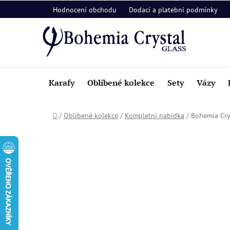
Přejít
Hodnocení obchodu
Dodací a platební podmínky
na
obsah
Karafy
Oblíbené kolekce
Sety
Vázy
Domů
/
Oblíbené kolekce
/
Kompletní nabídka
/
Bohemia Cr