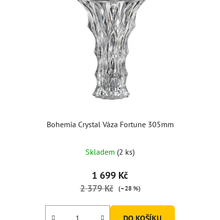
Bohemia Crystal Váza Fortune 305mm
Průměrné
Skladem
(2 ks)
hodnocení
produktu
1 699 Kč
je
2 379 Kč
(–28 %)
5,0
z
DO KOŠÍKU