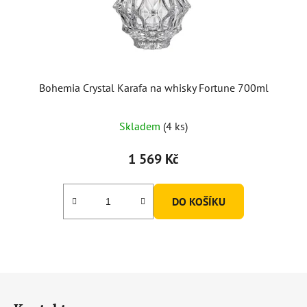
Bohemia Crystal Karafa na whisky Fortune 700ml
Skladem
(4 ks)
1 569 Kč
DO KOŠÍKU
Z
á