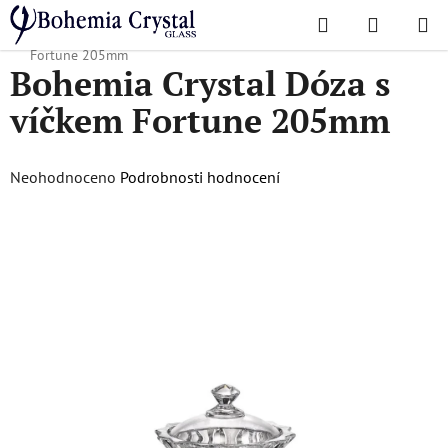
Přejít
Hledat
NÁKUPN
na
Domů
/
Oblíbené kolekce
/
Fortune
/
Bohemia Crystal Dóza s víčkem
KOŠÍK
obsah
Fortune 205mm
Bohemia Crystal Dóza s
víčkem Fortune 205mm
Průměrné
Neohodnoceno
Podrobnosti hodnocení
hodnocení
produktu
je
0,0
z
5
hvězdiček.