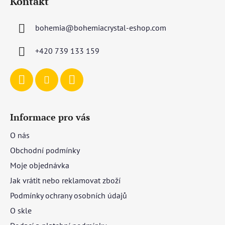
Kontakt
p
a
bohemia
@
bohemiacrystal-eshop.com
t
í
+420 739 133 159
Informace pro vás
O nás
Obchodní podmínky
Moje objednávka
Jak vrátit nebo reklamovat zboží
Podmínky ochrany osobních údajů
O skle