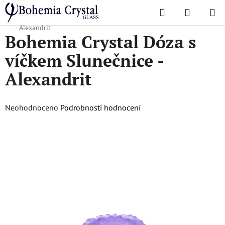
Přejít
Hledat
NÁKUPN
na
Domů
/
Dózy a mísy
/
Dózy
/
Bohemia Crystal Dóza s víčkem Slunečnice
KOŠÍK
obsah
- Alexandrit
Bohemia Crystal Dóza s
víčkem Slunečnice -
Alexandrit
Průměrné
Neohodnoceno
Podrobnosti hodnocení
hodnocení
produktu
je
0,0
z
5
hvězdiček.