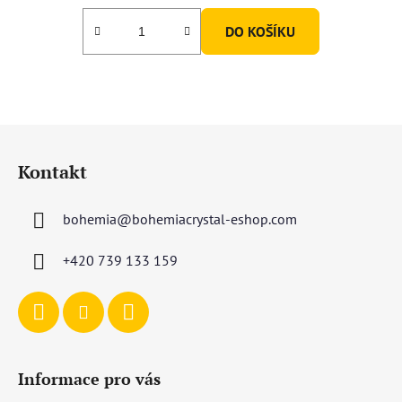
DO KOŠÍKU
Z
á
Kontakt
p
a
bohemia
@
bohemiacrystal-eshop.com
t
í
+420 739 133 159
Informace pro vás