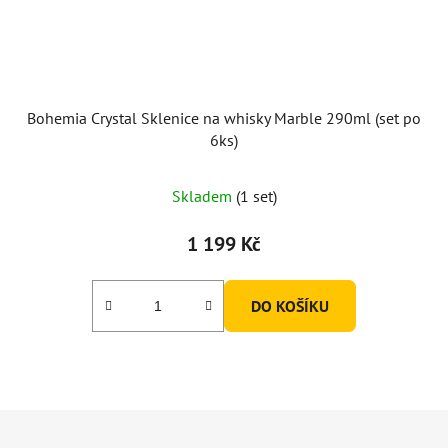
Bohemia Crystal Sklenice na whisky Marble 290ml (set po
6ks)
Skladem
(1 set)
1 199 Kč
DO KOŠÍKU
Z
á