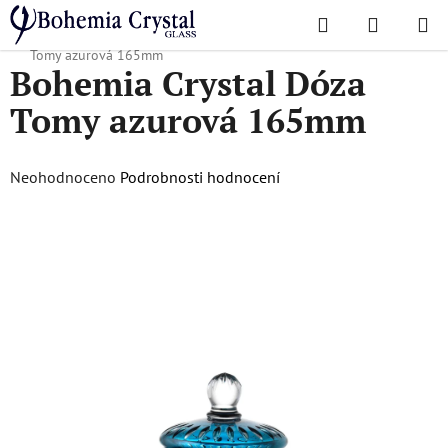
Přejít
Hledat
NÁKUPN
na
Domů
/
Oblíbené kolekce
/
Kompletní nabídka
/
Bohemia Crystal Dóza
KOŠÍK
obsah
Tomy azurová 165mm
Bohemia Crystal Dóza
Tomy azurová 165mm
Průměrné
Neohodnoceno
Podrobnosti hodnocení
hodnocení
produktu
je
0,0
z
5
hvězdiček.