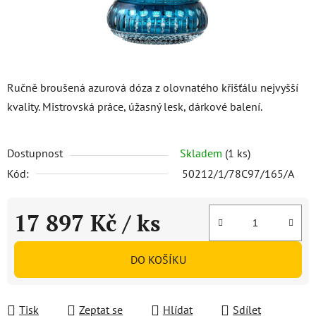
Ručně broušená azurová dóza z olovnatého křišťálu nejvyšší
kvality. Mistrovská práce, úžasný lesk, dárkové balení.
Dostupnost
Skladem
(1 ks)
Kód:
50212/1/78C97/165/A
17 897 Kč
/ ks
Měrná cena:
DO KOŠÍKU
Tisk
Zeptat se
Hlídat
Sdílet