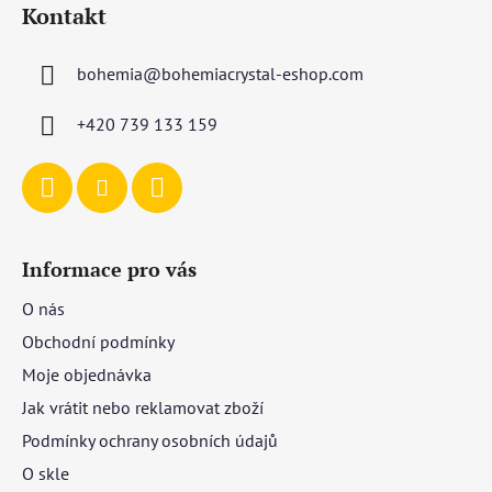
Kontakt
p
a
bohemia
@
bohemiacrystal-eshop.com
t
í
+420 739 133 159
Informace pro vás
O nás
Obchodní podmínky
Moje objednávka
Jak vrátit nebo reklamovat zboží
Podmínky ochrany osobních údajů
O skle