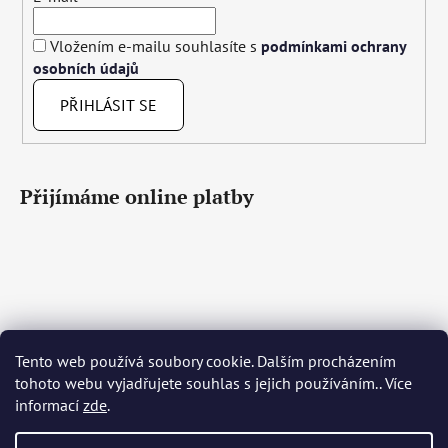
Vložením e-mailu souhlasíte s
podmínkami ochrany
osobních údajů
PŘIHLÁSIT SE
Přijímáme online platby
Tento web používá soubory cookie. Dalším procházením
Čeština
Slovenčina
English
Deutsch
Magyar
tohoto webu vyjadřujete souhlas s jejich používáním.. Více
Język polski
Română
Italiano
Español
Français
informací
zde
.
Português
Български
Hrvatski
Slovenščina
Srpski
Nederlands
Українська
Ελληνικά
Svenska
Dansk