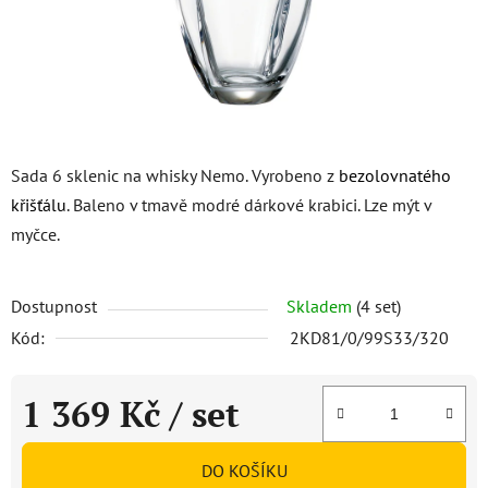
Sada 6 sklenic na whisky Nemo. Vyrobeno z
bezolovnatého
křišťálu
. Baleno v tmavě modré dárkové krabici. Lze mýt v
myčce.
Dostupnost
Skladem
(4 set)
Kód:
2KD81/0/99S33/320
1 369 Kč
/ set
Měrná cena:
DO KOŠÍKU