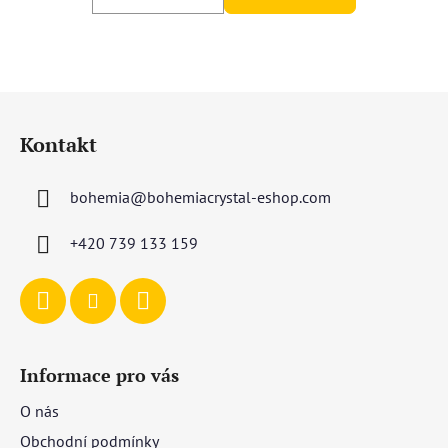
Z
á
Kontakt
p
a
bohemia
@
bohemiacrystal-eshop.com
t
í
+420 739 133 159
Informace pro vás
O nás
Obchodní podmínky