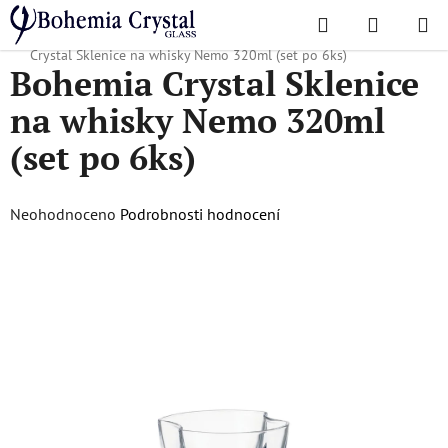
Přejít
Hledat
NÁKUPN
na
Domů
/
Oblíbené kolekce
/
Vánoční nabídka
/
Dárky pro něj
/
Bohemia
KOŠÍK
obsah
Crystal Sklenice na whisky Nemo 320ml (set po 6ks)
Bohemia Crystal Sklenice
na whisky Nemo 320ml
(set po 6ks)
Průměrné
Neohodnoceno
Podrobnosti hodnocení
hodnocení
produktu
je
0,0
z
5
hvězdiček.