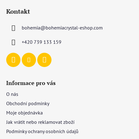
á
Kontakt
p
a
bohemia
@
bohemiacrystal-eshop.com
t
í
+420 739 133 159
Informace pro vás
O nás
Obchodní podmínky
Moje objednávka
Jak vrátit nebo reklamovat zboží
Podmínky ochrany osobních údajů