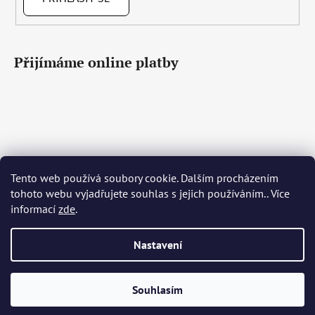
Přijímáme online platby
Tento web používá soubory cookie. Dalším procházením
Čeština
Slovenčina
English
Deutsch
Magyar
tohoto webu vyjadřujete souhlas s jejich používáním.. Více
Język polski
Română
Italiano
Español
Français
informací
zde
.
Português
Български
Hrvatski
Slovenščina
Srpski
Nederlands
Українська
Ελληνικά
Svenska
Dansk
Nastavení
Vytvořil Shoptet
Souhlasím
Copyright 2026
Bohemia Crystal Glass
. Všechna práva
vyhrazena.