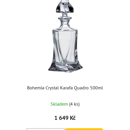
Bohemia Crystal Karafa Quadro 500ml
Průměrné
Skladem
(4 ks)
hodnocení
produktu
1 649 Kč
je