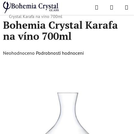
Přejít
Hledat
NÁKUPN
na
Domů
/
Oblíbené kolekce
/
Vánoční nabídka
/
Dárky pro něj
/
Bohemia
KOŠÍK
obsah
Crystal Karafa na víno 700ml
Bohemia Crystal Karafa
na víno 700ml
Průměrné
Neohodnoceno
Podrobnosti hodnocení
hodnocení
produktu
je
0,0
z
5
hvězdiček.