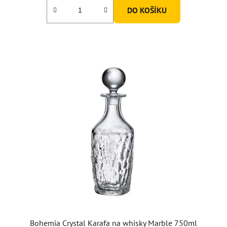
5,0
DO KOŠÍKU
z
5
hvězdiček.
Bohemia Crystal Karafa na whisky Marble 750ml