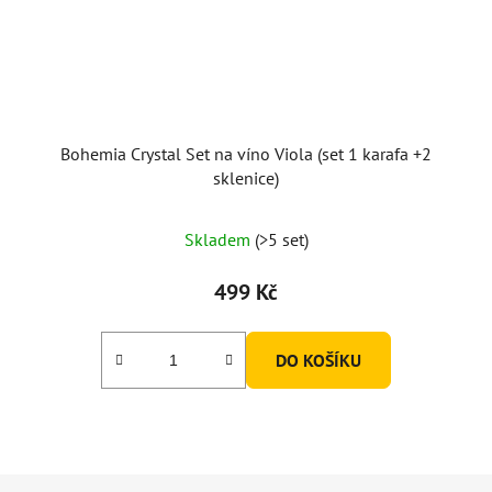
Bohemia Crystal Set na víno Viola (set 1 karafa +2
sklenice)
Skladem
(>5 set)
499 Kč
DO KOŠÍKU
Z