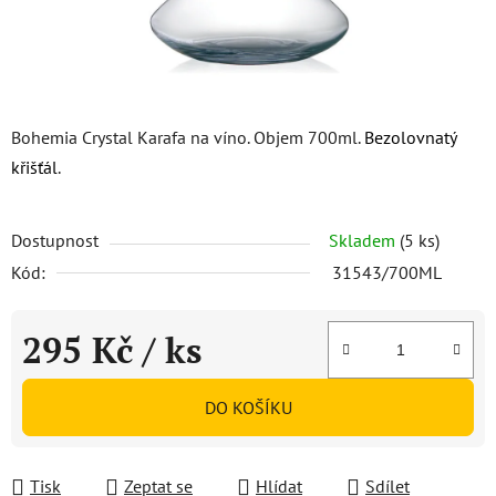
Bohemia Crystal Karafa na víno. Objem 700ml.
Bezolovnatý
křišťál
.
Dostupnost
Skladem
(5 ks)
Kód:
31543/700ML
295 Kč
/ ks
Měrná cena:
DO KOŠÍKU
Tisk
Zeptat se
Hlídat
Sdílet