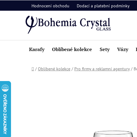
Přejít
Hodnocení obchodu
Dodací a platební podmínky
na
obsah
Karafy
Oblíbené kolekce
Sety
Vázy
Domů
/
Oblíbené kolekce
/
Pro firmy a reklamní agentury
/
B