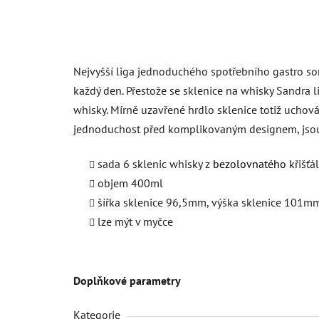
Nejvyšší liga jednoduchého spotřebního gastro so
každý den. Přestože se sklenice na whisky Sandra li
whisky. Mírně uzavřené hrdlo sklenice totiž uchová
jednoduchost před komplikovaným designem, jsou 
sada 6 sklenic whisky z
bezolovnatého
křišťá
objem 400ml
šířka sklenice 96,5mm, výška sklenice 101m
lze mýt v myčce
Doplňkové parametry
Kategorie