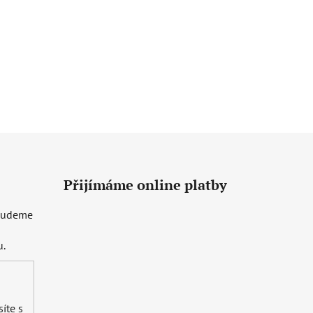
Přijímáme online platby
 budeme
u.
íte s