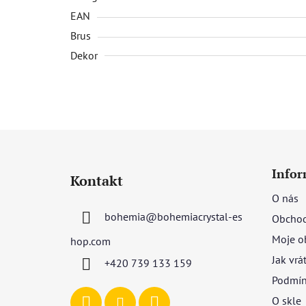
EAN
Brus
Dekor
Z
á
Infor
Kontakt
p
O nás
a
bohemia
@
bohemiacrystal-es
Obchod
t
í
Moje o
hop.com
Jak vrá
+420 739 133 159
Podmín
O skle