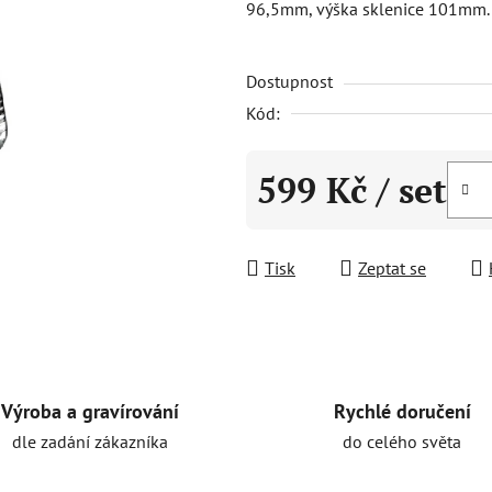
96,5mm, výška sklenice 101mm. 
0,0
z
Dostupnost
5
hvězdiček.
Kód:
599 Kč
/ set
Měrná cena:
Tisk
Zeptat se
Rychlé doručení
Výroba a gravírování
do celého světa
dle zadání zákazníka