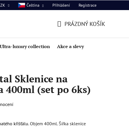
Přihlášení
Registrace
CZK
Čeština
PRÁZDNÝ KOŠÍK
NÁKUPNÍ
KOŠÍK
Ultra-luxury collection
Akce a slevy
al Sklenice na
 400ml (set po 6ks)
dnocení
atého křišťálu
. Objem 400ml. Šířka sklenice