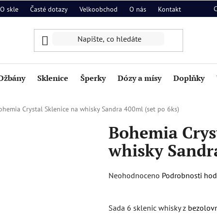
O skle
Časté dotazy
Velkoobchod
O nás
Kontakt
Džbány
Sklenice
Šperky
Dózy a mísy
Doplňky
ohemia Crystal Sklenice na whisky Sandra 400ml (set po 6ks)
Bohemia Cryst
whisky Sandra
Průměrné
Neohodnoceno
Podrobnosti ho
hodnocení
produktu
Sada 6 sklenic whisky z
bezolovn
je