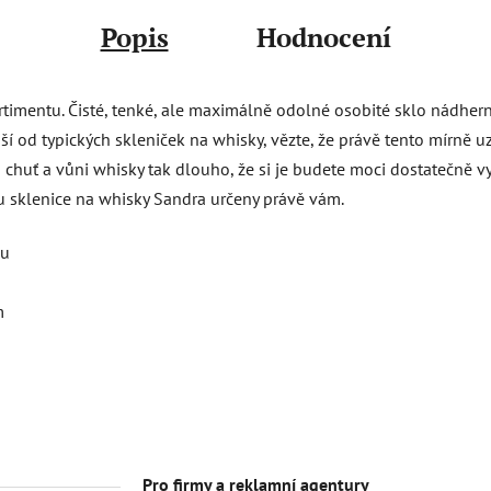
Popis
Hodnocení
rtimentu. Čisté, tenké, ale maximálně odolné osobité sklo nádher
ší od typických skleniček na whisky, vězte, že právě tento mírně u
 chuť a vůni whisky tak dlouho, že si je budete moci dostatečně v
sklenice na whisky Sandra určeny právě vám.
lu
m
Pro firmy a reklamní agentury