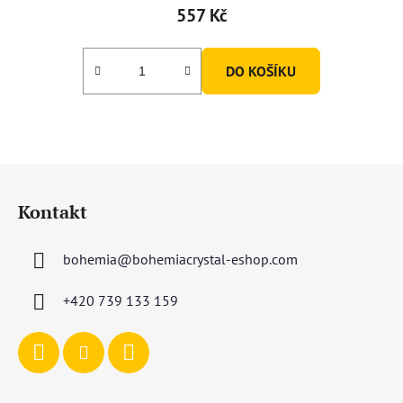
produktu
557 Kč
je
5,0
DO KOŠÍKU
z
5
hvězdiček.
Z
á
Kontakt
p
a
bohemia
@
bohemiacrystal-eshop.com
t
í
+420 739 133 159