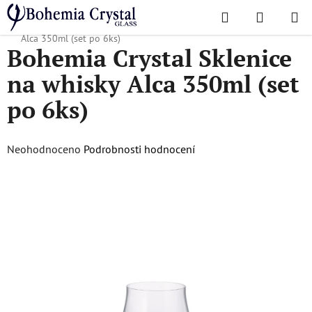
Přejít
Hledat
NÁKUPN
na
Domů
/
Oblíbené kolekce
/
Alca
/
Bohemia Crystal Sklenice na whisky
KOŠÍK
obsah
Alca 350ml (set po 6ks)
Bohemia Crystal Sklenice
na whisky Alca 350ml (set
po 6ks)
Průměrné
Neohodnoceno
Podrobnosti hodnocení
hodnocení
produktu
je
0,0
z
5
hvězdiček.