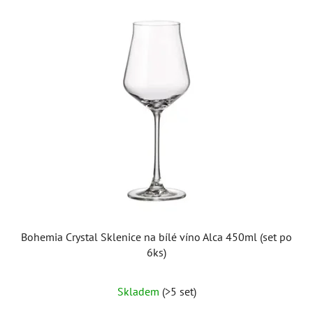
Bohemia Crystal Sklenice na bílé víno Alca 450ml (set po
6ks)
Průměrné
Skladem
(>5 set)
hodnocení