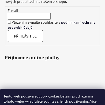
nových produktech na našem e-shopu.
E-mail
Vložením e-mailu souhlasíte s
podmínkami ochrany
osobních údajů
PŘIHLÁSIT SE
Přijímáme online platby
Tento web používá soubory cookie. Dalším procházením
Čeština
Slovenčina
English
Deutsch
Magyar
tohoto webu vyjadřujete souhlas s jejich používáním.. Více
Język polski
Română
Italiano
Español
Français