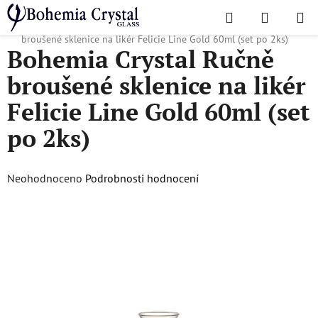
Přejít
Hledat
NÁKUPN
na
Domů
/
Oblíbené kolekce
/
Felicie Line Gold
/
Bohemia Crystal Ručně
KOŠÍK
obsah
broušené sklenice na likér Felicie Line Gold 60ml (set po 2ks)
Bohemia Crystal Ručně
broušené sklenice na likér
Felicie Line Gold 60ml (set
po 2ks)
Průměrné
Neohodnoceno
Podrobnosti hodnocení
hodnocení
produktu
je
0,0
z
5
hvězdiček.