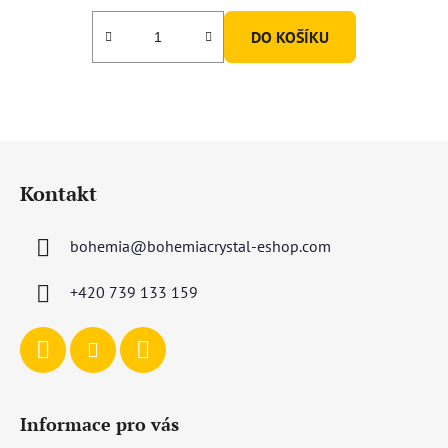
DO KOŠÍKU
Z
á
Kontakt
p
a
bohemia
@
bohemiacrystal-eshop.com
t
í
+420 739 133 159
Informace pro vás