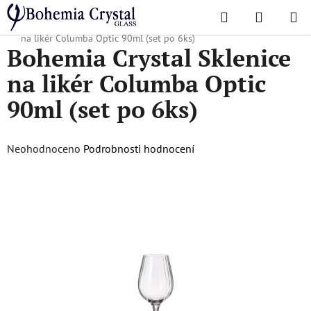
Přejít
Hledat
NÁKUPN
na
Domů
/
Oblíbené kolekce
/
Columba Optic
/
Bohemia Crystal Sklenice
KOŠÍK
obsah
na likér Columba Optic 90ml (set po 6ks)
Bohemia Crystal Sklenice
na likér Columba Optic
90ml (set po 6ks)
Průměrné
Neohodnoceno
Podrobnosti hodnocení
hodnocení
produktu
je
0,0
z
5
hvězdiček.