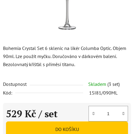
Bohemia Crystal Set 6 sklenic na likér Columba Optic. Objem
90ml. Lze použít myčku. Doručováno v dárkovém balení.
Bezolovnatý křišťál s příměsí titanu.
Dostupnost
Skladem
(3 set)
Kód:
1SI81/090ML
529 Kč
/ set
Měrná cena:
DO KOŠÍKU