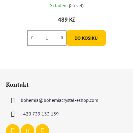
Skladem
(>5 set)
489 Kč
DO KOŠÍKU
Z
á
Kontakt
p
a
bohemia
@
bohemiacrystal-eshop.com
t
í
+420 739 133 159