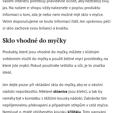
vašem interiéru potřebují pravidelně očistit, aby neztratily svůj
jas. Na našem e-shopu vždy naleznete v popisu produktu
informaci o tom, zda je nebo není možné mýt sklo v myčce.
Velmi doporučujeme se touto informací řídit. Jen správnou péčí
si sklo zachová svou brilanci a kvalitu.
Sklo vhodné do myčky
Produkty, které jsou vhodné do myčky, můžete s klidným
svědomím vložit do myčky a použít běžné mycí prostředky, na
které jste zvyklí. Pokud používáte leštidlo a sůl, je to značka
ideál.
Jen dejte pozor při vkládání skla do myčky, aby se o okolní
nádobí nepoškodilo. Některé
sklenice
jsou křehčí, a tak by
neměly být v kontatku s těžšími kousky nádobí. Zabráníte tím
nepříjemnému překvapení a případným střepům v celé myčce.
Nemluvě o ztrátě oblíbeného kousku
křišťálu
. Toto varování