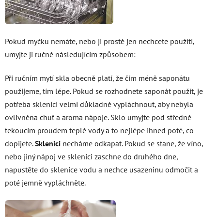
Pokud myčku nemáte, nebo ji prostě jen nechcete použíti,
umyjte ji ručně následujícím způsobem:
Při ručním mytí skla obecně platí, že čím méně saponátu
použijeme, tím lépe. Pokud se rozhodnete saponát použít, je
potřeba sklenici velmi důkladně vypláchnout, aby nebyla
ovlivněna chuť a aroma nápoje. Sklo umyjte pod středně
tekoucím proudem teplé vody a to nejlépe ihned poté, co
dopijete.
Sklenici
necháme odkapat. Pokud se stane, že víno,
nebo jiný nápoj ve sklenici zaschne do druhého dne,
napustěte do sklenice vodu a nechce usazeninu odmočit a
poté jemně vypláchněte.