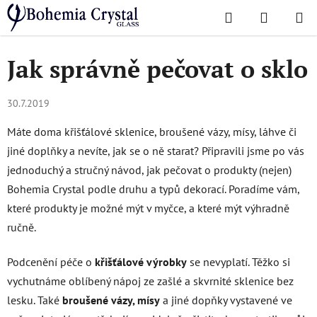
Přejít
Hledat
NÁKUPN
na
Domů
/
O skle
/
Jak správně pečovat o sklo
KOŠÍK
obsah
Jak správně pečovat o sklo
30.7.2019
Máte doma křišťálové sklenice, broušené vázy, mísy, láhve či
jiné doplňky a nevíte, jak se o ně starat? Připravili jsme po vás
jednoduchý a stručný návod, jak pečovat o produkty (nejen)
Bohemia Crystal podle druhu a typů dekorací. Poradíme vám,
které produkty je možné mýt v myčce, a které mýt výhradně
ručně.
Podcenění péče o
křišťálové výrobky
se nevyplatí. Těžko si
vychutnáme oblíbený nápoj ze zašlé a skvrnité sklenice bez
lesku. Také
broušené vázy, mísy
a jiné dopňky vystavené ve