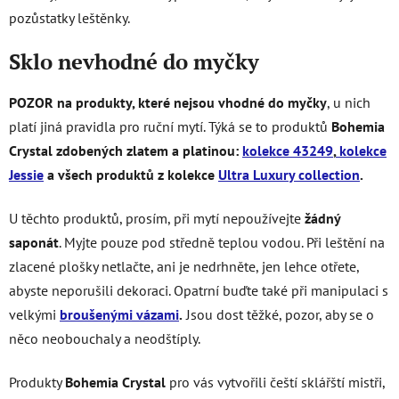
pozůstatky leštěnky.
Sklo nevhodné do myčky
POZOR na produkty, které nejsou vhodné do myčky
, u nich
platí jiná pravidla pro ruční mytí. Týká se to produktů
Bohemia
Crystal zdobených zlatem a platinou:
kolekce 43249
,
kolekce
Jessie
a všech produktů z kolekce
Ultra Luxury collection
.
U těchto produktů, prosím, při mytí nepoužívejte
žádný
saponát
. Myjte pouze pod středně teplou vodou. Při leštění na
zlacené plošky netlačte, ani je nedrhněte, jen lehce otřete,
abyste neporušili dekoraci. Opatrní buďte také při manipulaci s
velkými
broušenými vázami
.
Jsou dost těžké, pozor, aby se o
něco neobouchaly a neodštíply.
Produkty
Bohemia Crystal
pro vás vytvořili čeští sklářští mistři,