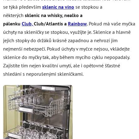
se týká především
sklenic na víno
se stopkou a
některých
sklenic na whisky, nealko a
pálenku
Club,
Club/Atlantis a
Rainbow
. Pokud má vaše myčka
úchyty na skleničky se stopkou, využijte je. Sklenice a hlavně
jejich stopky do držáků krásně zapadnou a nehrozí jim
nejmenší nebezpečí. Pokud úchyty v myčce nejsou, vkládejte
sklenice do myčky tak, aby během mycího cyklu nepopadaly.
Zajistíte tím nejen kvalitní umytí, ale i opětovné šťastné
shledání s neporušenými skleničkami.