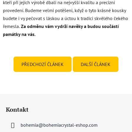
kteří při jejich výrobě dbali na nejvyšší kvalitu a precizní
provedení. Budeme velmi potěšeni, když o tyto krásné kousky
budete i vy pečovat s láskou a úctou k tradici skvělého čekého
řemesla.
Za odměnu vám vydrží navěky a budou součástí
památky na vás.
PŘEDCHOZÍ ČLÁNEK
DALŠÍ ČLÁNEK
Z
á
Kontakt
p
a
bohemia
@
bohemiacrystal-eshop.com
t