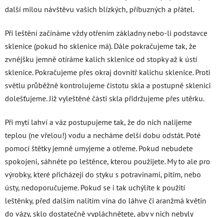
další milou návštěvu vašich blízkých, příbuzných a přátel.
Při leštění začínáme vždy otřením základny nebo-li podstavce
sklenice (pokud ho sklenice má). Dále pokračujeme tak, že
zvnějšku jemně otíráme kalich sklenice od stopky až k ústí
sklenice. Pokračujeme přes okraj dovnitř kalichu sklenice. Proti
světlu průběžně kontrolujeme čistotu skla a postupně sklenici
dolešťujeme. Již vyleštěné části skla přidržujeme přes utěrku.
Při mytí lahví a váz postupujeme tak, že do nich nalijeme
teplou (ne vřelou!) vodu a necháme delší dobu odstát. Poté
pomocí štětky jemně umyjeme a otřeme. Pokud nebudete
spokojeni, sáhněte po leštěnce, kterou použijete. My to ale pro
výrobky, které přicházejí do styku s potravinami, pitím, nebo
ústy, nedoporučujeme. Pokud se i tak uchýlíte k použití
leštěnky, před dalším nalitím vína do láhve či aranžmá květin
do vázy, sklo dostatečně vypláchnětete, aby v nich nebyly