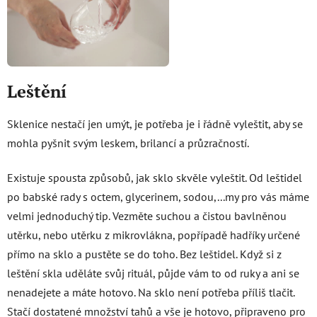
Leštění
Sklenice nestačí jen umýt, je potřeba je i řádně vyleštit, aby se
mohla pyšnit svým leskem, brilancí a průzračností.
Existuje spousta způsobů, jak sklo skvěle vyleštit. Od leštidel
po babské rady s octem, glycerinem, sodou,...my pro vás máme
velmi jednoduchý tip. Vezměte suchou a čistou bavlněnou
utěrku, nebo utěrku z mikrovlákna, popřípadě hadříky určené
přímo na sklo a pustěte se do toho. Bez leštidel. Když si z
leštění skla uděláte svůj rituál, půjde vám to od ruky a ani se
nenadejete a máte hotovo. Na sklo není potřeba příliš tlačit.
Stačí dostatené množství tahů a vše je hotovo, připraveno pro