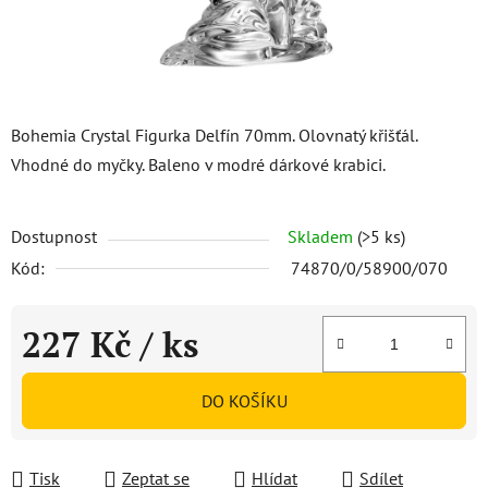
Bohemia Crystal Figurka Delfín 70mm. Olovnatý křišťál.
Vhodné do myčky. Baleno v modré dárkové krabici.
Dostupnost
Skladem
(>5 ks)
Kód:
74870/0/58900/070
227 Kč
/ ks
Měrná cena:
DO KOŠÍKU
Tisk
Zeptat se
Hlídat
Sdílet