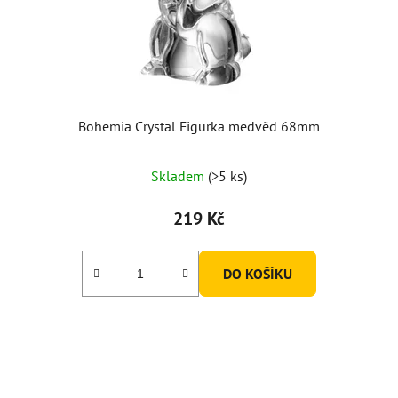
Bohemia Crystal Figurka medvěd 68mm
Průměrné
Skladem
(>5 ks)
hodnocení
produktu
219 Kč
je
5,0
DO KOŠÍKU
z
5
hvězdiček.