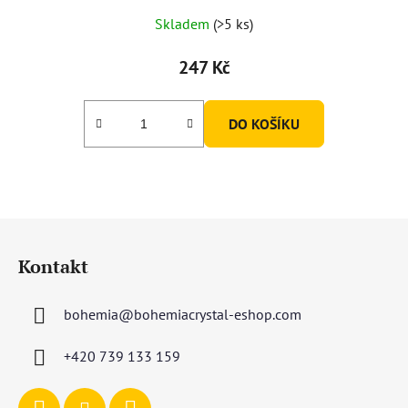
Skladem
(>5 ks)
247 Kč
DO KOŠÍKU
Z
á
Kontakt
p
a
bohemia
@
bohemiacrystal-eshop.com
t
í
+420 739 133 159