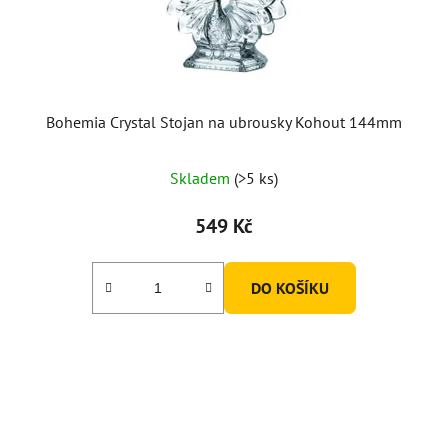
Bohemia Crystal Stojan na ubrousky Kohout 144mm
Průměrné
Skladem
(>5 ks)
hodnocení
produktu
549 Kč
je
5,0
DO KOŠÍKU
z
5
hvězdiček.