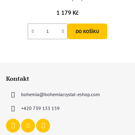
1 179 Kč
DO KOŠÍKU
Z
á
Kontakt
p
a
bohemia
@
bohemiacrystal-eshop.com
t
í
+420 739 133 159