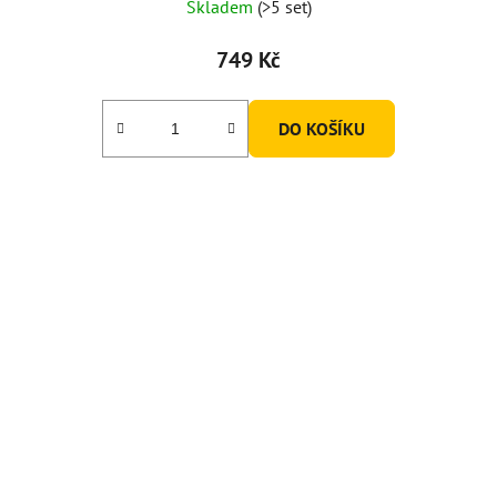
Skladem
(>5 set)
hodnocení
produktu
749 Kč
je
5,0
DO KOŠÍKU
z
5
hvězdiček.