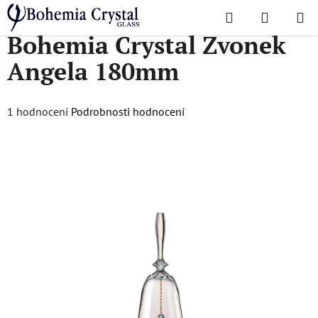
Přejít
Hledat
NÁKUPN
na
Domů
/
Doplňky
/
Doplňky
/
Bohemia Crystal Zvonek Angela 180mm
Bohemia Crystal Zvonek
KOŠÍK
obsah
Angela 180mm
Průměrné
1 hodnocení
Podrobnosti hodnocení
hodnocení
produktu
je
5,0
z
5
hvězdiček.