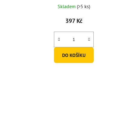
Průměrné
Skladem
(>5 ks)
hodnocení
produktu
397 Kč
je
5,0
z
5
DO KOŠÍKU
hvězdiček.