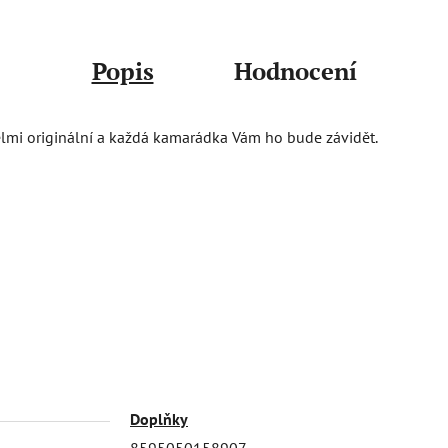
Popis
Hodnocení
 velmi originální a každá kamarádka Vám ho bude závidět.
Doplňky
8595050158907