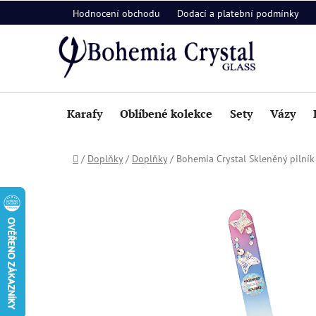
Přejít
Hodnocení obchodu
Dodací a platební podmínky
na
obsah
Karafy
Oblíbené kolekce
Sety
Vázy
Domů
/
Doplňky
/
Doplňky
/
Bohemia Crystal Skleněný pilník