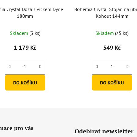
ia Crystal Dóza s víčkem Dýně
Bohemia Crystal Stojan na ub
180mm
Kohout 144mm
Průměrné
Skladem
(3 ks)
Skladem
(>5 ks)
hodnocení
produktu
1 179 Kč
549 Kč
je
5,0
z
5
DO KOŠÍKU
DO KOŠÍKU
hvězdiček.
mace pro vás
Odebírat newsletter