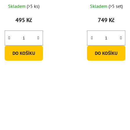
Průměrné
Skladem
(>5 ks)
Skladem
(>5 set)
hodnocení
produktu
495 Kč
749 Kč
je
5,0
z
5
DO KOŠÍKU
DO KOŠÍKU
hvězdiček.