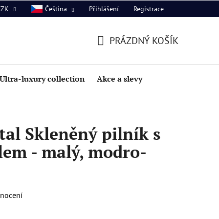
Přihlášení
Registrace
CZK
Čeština
PRÁZDNÝ KOŠÍK
NÁKUPNÍ
KOŠÍK
Ultra-luxury collection
Akce a slevy
al Skleněný pilník s
lem - malý, modro-
dnocení