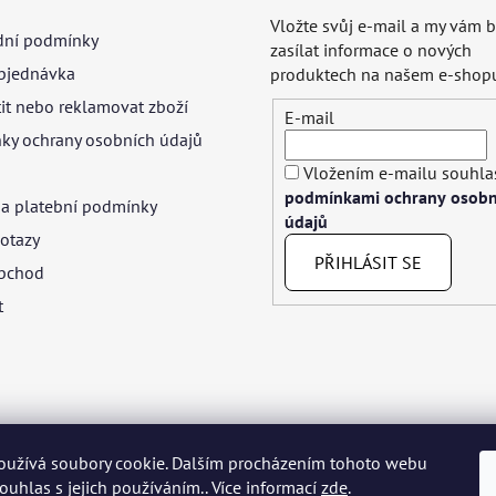
Vložte svůj e-mail a my vám
ní podmínky
zasílat informace o nových
bjednávka
produktech na našem e-shop
tit nebo reklamovat zboží
E-mail
ky ochrany osobních údajů
Vložením e-mailu souhlas
podmínkami ochrany osobn
 a platební podmínky
údajů
otazy
PŘIHLÁSIT SE
bchod
t
oužívá soubory cookie. Dalším procházením tohoto webu
yar
Język polski
Română
Italiano
Español
Français
Portuguê
souhlas s jejich používáním.. Více informací
zde
.
Nederlands
Українська
Ελληνικά
Svenska
Dansk