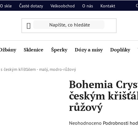
O skle
Časté dotazy
Velkoobchod
O nás
Kontakt
Džbány
Sklenice
Šperky
Dózy a mísy
Doplňky
 s českým křišťálem - malý, modro-růžový
Bohemia Cryst
českým křišťá
růžový
Průměrné
Neohodnoceno
Podrobnosti ho
hodnocení