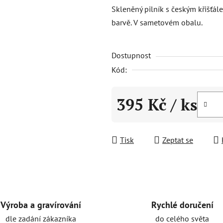
produktu
Skleněný pilník s českým křišťál
je
barvě. V sametovém obalu.
0,0
z
Dostupnost
5
hvězdiček.
Kód:
395 Kč
/ ks
Měrná cena:
Tisk
Zeptat se
Rychlé doručení
Výroba a gravírování
do celého světa
dle zadání zákazníka