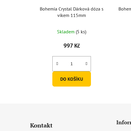
Bohemia Crystal Dárková dóza s
Bohem
víkem 115mm
Skladem
(5 ks)
997 Kč
DO KOŠÍKU
Z
á
Infor
Kontakt
p