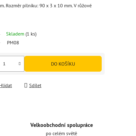
em. Rozměr pilníku: 90 x 3 x 10 mm. V růžové
Skladem
(1 ks)
PM08
DO KOŠÍKU
Hlídat
Sdílet
Velkoobchodní spolupráce
po celém světě