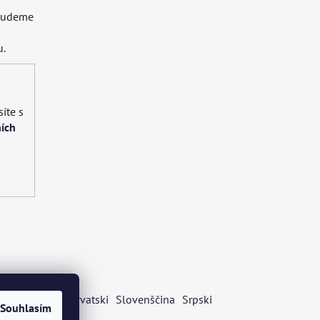
 budeme
u.
íte s
ích
s
Български
Hrvatski
Slovenščina
Srpski
Souhlasím