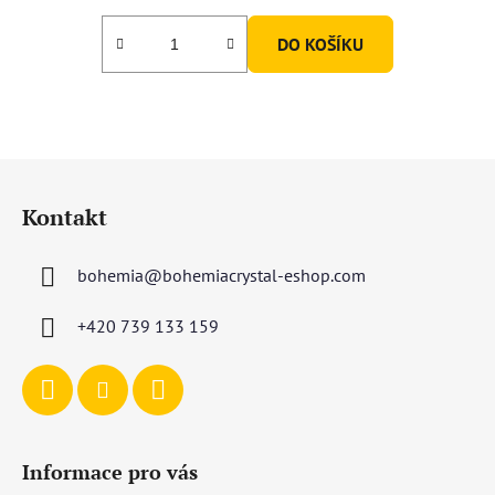
DO KOŠÍKU
Z
á
Kontakt
p
a
bohemia
@
bohemiacrystal-eshop.com
t
í
+420 739 133 159
Informace pro vás