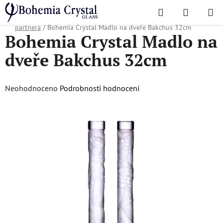
Přejít
Hledat
NÁKUPN
na
Domů
/
Oblíbené kolekce
/
Vánoční nabídka
/
Dárky pro obchodního
KOŠÍK
obsah
partnera
/
Bohemia Crystal Madlo na dveře Bakchus 32cm
Bohemia Crystal Madlo na
dveře Bakchus 32cm
Průměrné
Neohodnoceno
Podrobnosti hodnocení
hodnocení
produktu
je
0,0
z
5
hvězdiček.