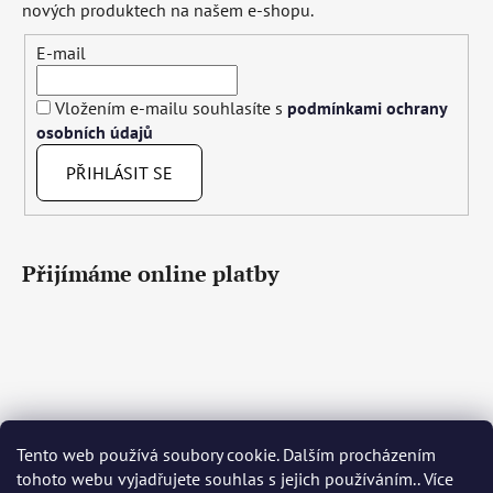
nových produktech na našem e-shopu.
E-mail
Vložením e-mailu souhlasíte s
podmínkami ochrany
osobních údajů
PŘIHLÁSIT SE
Přijímáme online platby
Tento web používá soubory cookie. Dalším procházením
Čeština
Slovenčina
English
Deutsch
Magyar
tohoto webu vyjadřujete souhlas s jejich používáním.. Více
Język polski
Română
Italiano
Español
Français