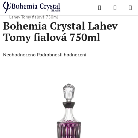
Přejít
Hledat
NÁKUPN
na
Domů
/
Karafy
/
Karafy na whisky, rum a pálenku
/
Bohemia Crystal
KOŠÍK
obsah
Lahev Tomy fialová 750ml
Bohemia Crystal Lahev
Tomy fialová 750ml
Průměrné
Neohodnoceno
Podrobnosti hodnocení
hodnocení
produktu
je
0,0
z
5
hvězdiček.