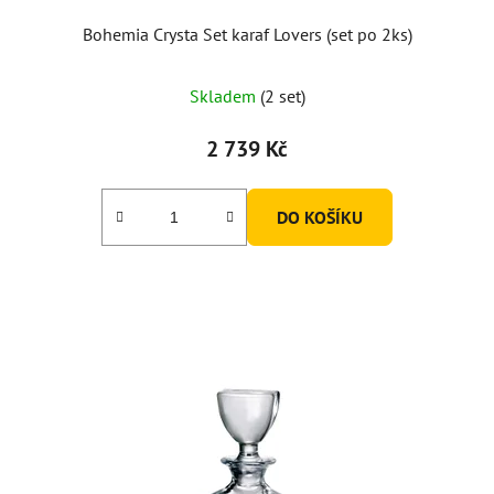
Bohemia Crysta Set karaf Lovers (set po 2ks)
Průměrné
Skladem
(2 set)
hodnocení
produktu
2 739 Kč
je
4,0
DO KOŠÍKU
z
5
hvězdiček.