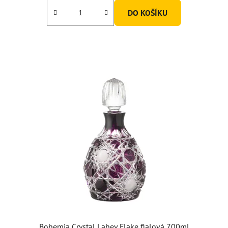
DO KOŠÍKU
Bohemia Crystal Lahev Flake fialová 700ml