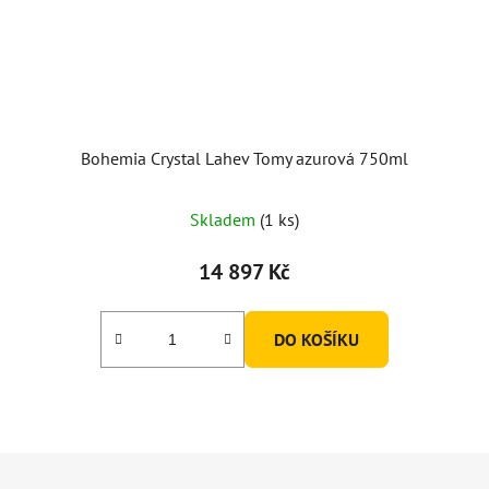
Bohemia Crystal Lahev Tomy azurová 750ml
Skladem
(1 ks)
14 897 Kč
DO KOŠÍKU
Z