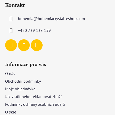
á
Kontakt
p
a
bohemia
@
bohemiacrystal-eshop.com
t
í
+420 739 133 159
Informace pro vás
O nás
Obchodní podmínky
Moje objednávka
Jak vrátit nebo reklamovat zboží
Podmínky ochrany osobních údajů
O skle