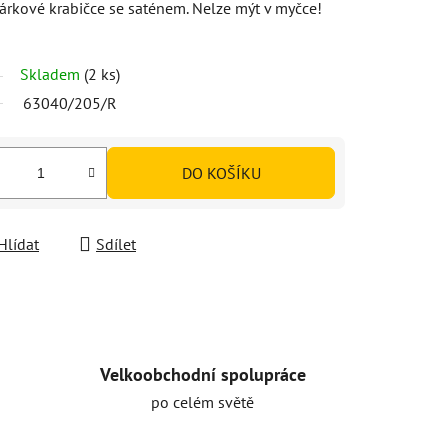
dárkové krabičce se saténem. Nelze mýt v myčce!
Skladem
(2 ks)
63040/205/R
DO KOŠÍKU
Hlídat
Sdílet
Velkoobchodní spolupráce
po celém světě