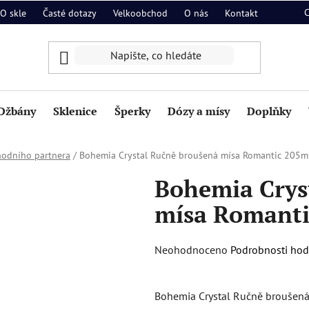
O skle
Časté dotazy
Velkoobchod
O nás
Kontakt
Džbány
Sklenice
Šperky
Dózy a mísy
Doplňky
hodního partnera
/
Bohemia Crystal Ručně broušená mísa Romantic 205
Bohemia Crys
mísa Romant
Průměrné
Neohodnoceno
Podrobnosti ho
hodnocení
produktu
Bohemia Crystal Ručně broušená
je