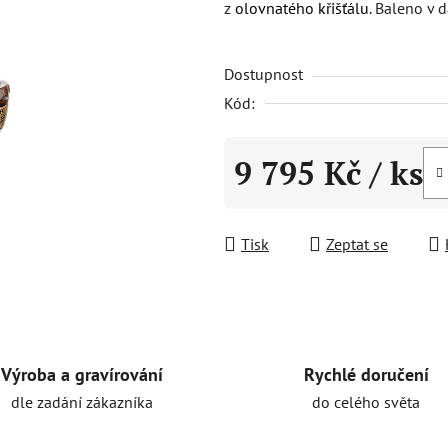
z
olovnatého křišťálu
. Baleno v 
0,0
z
Dostupnost
5
hvězdiček.
Kód:
9 795 Kč
/ ks
Měrná cena:
Tisk
Zeptat se
Rychlé doručení
Výroba a gravírování
do celého světa
dle zadání zákazníka