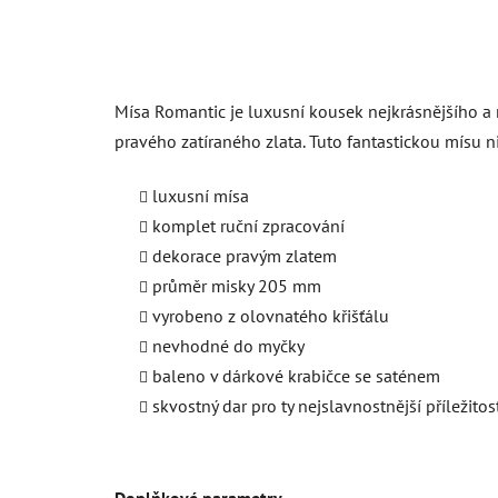
Mísa Romantic je luxusní kousek nejkrásnějšího a 
pravého zatíraného zlata. Tuto fantastickou mísu n
luxusní mísa
komplet ruční zpracování
dekorace pravým zlatem
průměr misky 205 mm
vyrobeno z olovnatého křišťálu
nevhodné do myčky
baleno v dárkové krabičce se saténem
skvostný dar pro ty nejslavnostnější příležitos
Doplňkové parametry