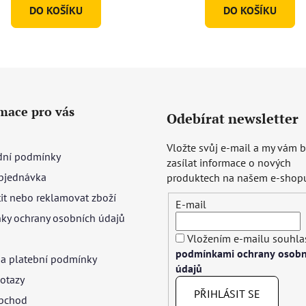
DO KOŠÍKU
DO KOŠÍKU
mace pro vás
Odebírat newsletter
Vložte svůj e-mail a my vám
ní podmínky
zasílat informace o nových
bjednávka
produktech na našem e-shop
tit nebo reklamovat zboží
E-mail
ky ochrany osobních údajů
Vložením e-mailu souhlas
podmínkami ochrany osobn
 a platební podmínky
údajů
otazy
PŘIHLÁSIT SE
bchod