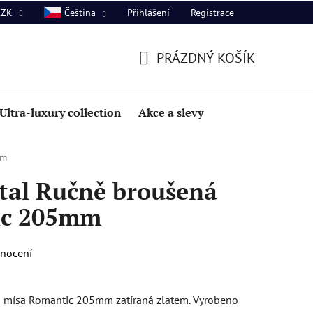
Přihlášení
Registrace
CZK
Čeština
PRÁZDNÝ KOŠÍK
NÁKUPNÍ
KOŠÍK
Ultra-luxury collection
Akce a slevy
mm
tal Ručně broušená
ic 205mm
dnocení
 mísa Romantic 205mm zatíraná zlatem. Vyrobeno