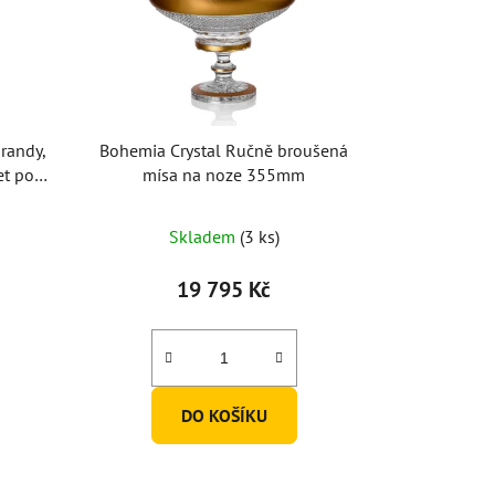
randy,
Bohemia Crystal Ručně broušená
et po
mísa na noze 355mm
Skladem
(3 ks)
19 795 Kč
DO KOŠÍKU