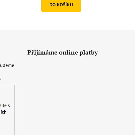
DO KOŠÍKU
Přijímáme online platby
 budeme
u.
íte s
ích