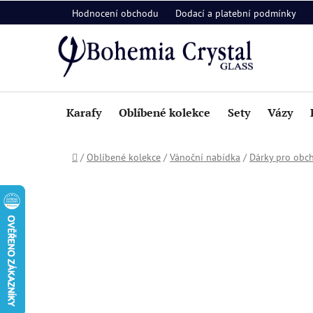
Přejít
Hodnocení obchodu
Dodací a platební podmínky
na
obsah
Karafy
Oblíbené kolekce
Sety
Vázy
Domů
/
Oblíbené kolekce
/
Vánoční nabídka
/
Dárky pro obc