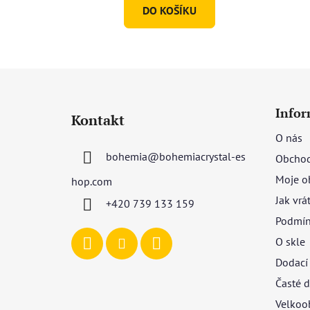
DO KOŠÍKU
Z
á
Infor
Kontakt
p
O nás
a
bohemia
@
bohemiacrystal-es
Obchod
t
í
Moje o
hop.com
Jak vrá
+420 739 133 159
Podmín
O skle
Dodací
Časté d
Velkoo