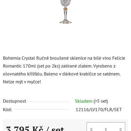
Bohemia Crystal Ručně broušené sklenice na bílé víno Felicie
Romantic 170ml (set po 2ks) zatírané zlatem. Vyrobeno z
olovnatého křišťálu. Baleno v dárkové krabičce se saténem.
Nelze mýt v myčce!
Dostupnost
Skladem
(>5 set)
Kód:
12116/LV170/FLR/SET
3 795 Kč
/ set