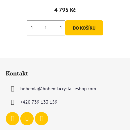
4 795 Kč
DO KOŠÍKU
Z
á
Kontakt
p
a
bohemia
@
bohemiacrystal-eshop.com
t
í
+420 739 133 159