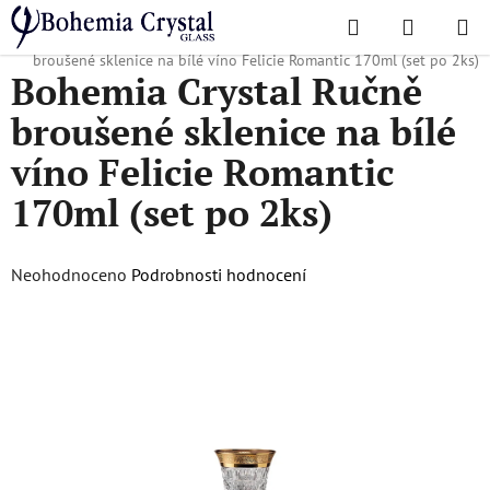
Přejít
Hledat
NÁKUPN
na
Domů
/
Oblíbené kolekce
/
Felicie Romantic
/
Bohemia Crystal Ručně
KOŠÍK
obsah
broušené sklenice na bílé víno Felicie Romantic 170ml (set po 2ks)
Bohemia Crystal Ručně
broušené sklenice na bílé
víno Felicie Romantic
170ml (set po 2ks)
Průměrné
Neohodnoceno
Podrobnosti hodnocení
hodnocení
produktu
je
0,0
z
5
hvězdiček.