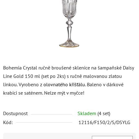
hvězdiček.
Bohemia Crystal ručně broušené sklenice na šampaňské Daisy
Line Gold 150 ml (set po 2ks) s ručně malovanou zlatou
linkou. Vyrobeno z
olovnatého křišťálu
. Baleno v dárkové
krabici se saténem. Nelze mýt v myčce!
Dostupnost
Skladem
(4 set)
Kód:
12116/F150/2/S/DSYLG