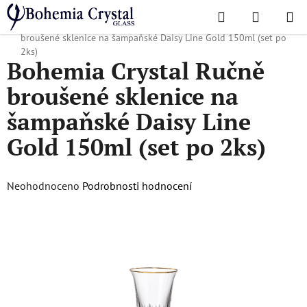
Přejít
Hledat
NÁKUPN
na
Domů
/
Oblíbené kolekce
/
Daisy line gold
/
Bohemia Crystal Ručně
KOŠÍK
obsah
broušené sklenice na šampaňské Daisy Line Gold 150ml (set po
2ks)
Bohemia Crystal Ručně
broušené sklenice na
šampaňské Daisy Line
Gold 150ml (set po 2ks)
Průměrné
Neohodnoceno
Podrobnosti hodnocení
hodnocení
produktu
je
0,0
z
5