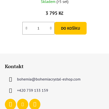
Skladem
(>5 set)
3 795 Kč
DO KOŠÍKU
Z
á
Kontakt
p
a
bohemia
@
bohemiacrystal-eshop.com
t
í
+420 739 133 159