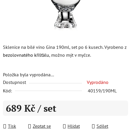
Sklenice na bílé víno Gina 190ml, set po 6 kusech. Vyrobeno z
bezolovnatého křišťálu
, možno mýt v myčce.
Položka byla vyprodána…
Dostupnost
Vyprodáno
Kód:
40159/190ML
689 Kč
/ set
Měrná cena:
Tisk
Zeptat se
Hlídat
Sdílet