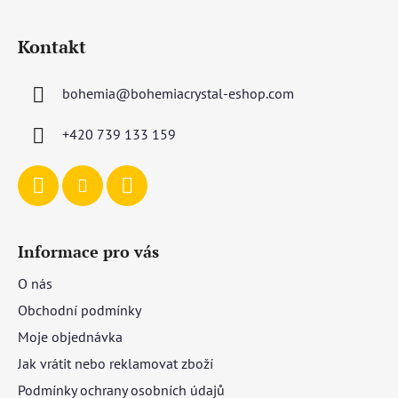
Z
á
Kontakt
p
a
bohemia
@
bohemiacrystal-eshop.com
t
í
+420 739 133 159
Informace pro vás
O nás
Obchodní podmínky
Moje objednávka
Jak vrátit nebo reklamovat zboží
Podmínky ochrany osobních údajů