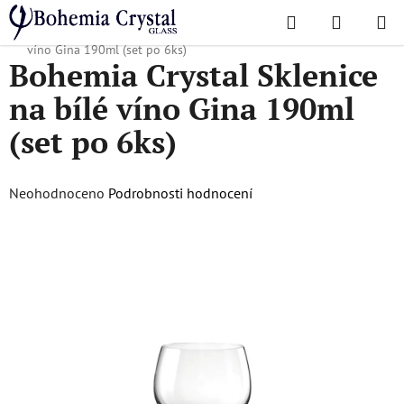
Přejít
Hledat
NÁKUPN
na
Domů
/
Oblíbené kolekce
/
Gina
/
Bohemia Crystal Sklenice na bílé
KOŠÍK
obsah
víno Gina 190ml (set po 6ks)
Bohemia Crystal Sklenice
na bílé víno Gina 190ml
(set po 6ks)
Průměrné
Neohodnoceno
Podrobnosti hodnocení
hodnocení
produktu
je
0,0
z
5
hvězdiček.