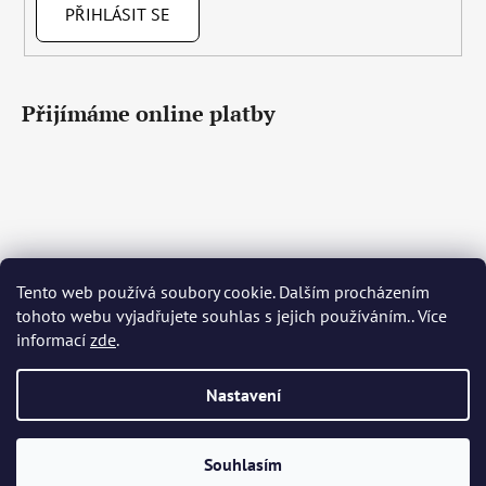
PŘIHLÁSIT SE
Přijímáme online platby
Tento web používá soubory cookie. Dalším procházením
Čeština
Slovenčina
English
Deutsch
Magyar
tohoto webu vyjadřujete souhlas s jejich používáním.. Více
Język polski
Română
Italiano
Español
Français
informací
zde
.
Português
Български
Hrvatski
Slovenščina
Srpski
Nederlands
Українська
Ελληνικά
Svenska
Dansk
Nastavení
Vytvořil Shoptet
Souhlasím
Copyright 2026
Bohemia Crystal Glass
. Všechna práva