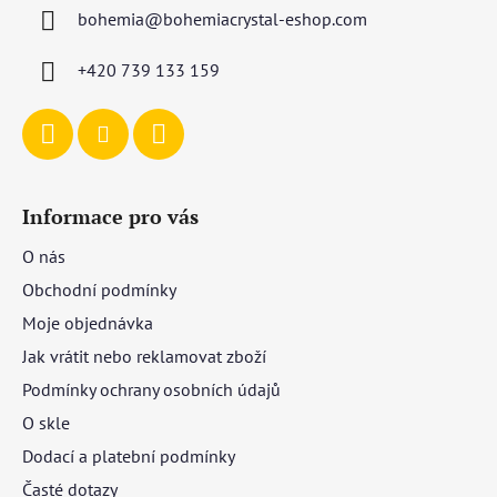
a
bohemia
@
bohemiacrystal-eshop.com
t
í
+420 739 133 159
Informace pro vás
O nás
Obchodní podmínky
Moje objednávka
Jak vrátit nebo reklamovat zboží
Podmínky ochrany osobních údajů
O skle
Dodací a platební podmínky
Časté dotazy