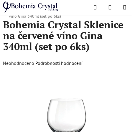
Přejít
Hledat
NÁKUPN
na
Domů
/
Oblíbené kolekce
/
Gina
/
Bohemia Crystal Sklenice na červené
KOŠÍK
obsah
víno Gina 340ml (set po 6ks)
Bohemia Crystal Sklenice
na červené víno Gina
340ml (set po 6ks)
Průměrné
Neohodnoceno
Podrobnosti hodnocení
hodnocení
produktu
je
0,0
z
5
hvězdiček.