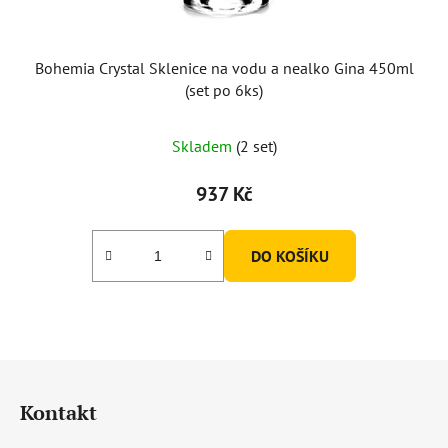
Bohemia Crystal Sklenice na vodu a nealko Gina 450ml
(set po 6ks)
Skladem
(2 set)
937 Kč
DO KOŠÍKU
Z
á
Kontakt
p