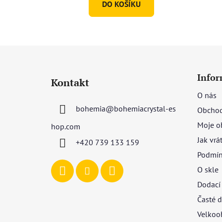
DO KOŠÍKU
hvězdiček.
Z
á
Infor
Kontakt
p
O nás
a
bohemia
@
bohemiacrystal-es
Obchod
t
í
Moje o
hop.com
Jak vrá
+420 739 133 159
Podmín
O skle
Dodací
Časté d
Velkoo