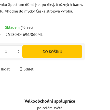
nku Spectrum 60ml (set po 6ks), 6 různých barev.
lu. Vhodné do myčky. Česká strojová výroba.
Skladem
(>5 set)
25180/D4696/060ML
DO KOŠÍKU
Hlídat
Sdílet
Velkoobchodní spolupráce
po celém světě