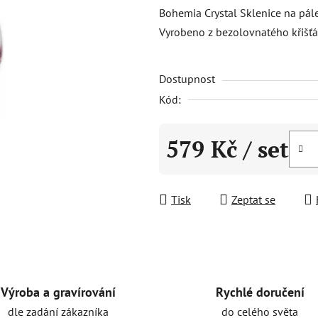
produktu
Bohemia Crystal Sklenice na pále
je
Vyrobeno z bezolovnatého křišťá
5,0
z
Dostupnost
5
hvězdiček.
Kód:
579 Kč
/ set
Měrná cena:
Tisk
Zeptat se
Rychlé doručení
Výroba a gravírování
do celého světa
dle zadání zákazníka