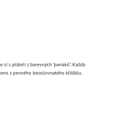
 si s přáteli z barevných "panáků". Každá
obeno z pevného bezolovnatého křišťálu.