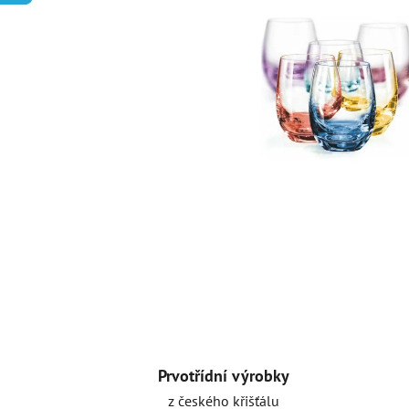
Prvotřídní výrobky
z českého křišťálu