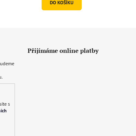
DO KOŠÍKU
Přijímáme online platby
 budeme
u.
íte s
ích