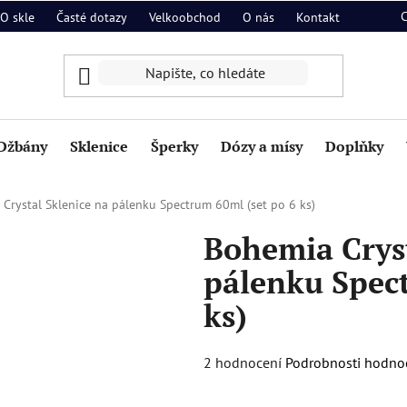
O skle
Časté dotazy
Velkoobchod
O nás
Kontakt
Džbány
Sklenice
Šperky
Dózy a mísy
Doplňky
Crystal Sklenice na pálenku Spectrum 60ml (set po 6 ks)
Bohemia Cryst
pálenku Spect
ks)
Průměrné
2 hodnocení
Podrobnosti hodno
hodnocení