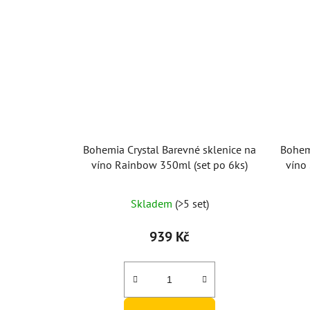
Bohemia Crystal Barevné sklenice na
Bohemi
víno Rainbow 350ml (set po 6ks)
víno
Průměrné
Skladem
(>5 set)
hodnocení
produktu
939 Kč
je
5,0
z
5