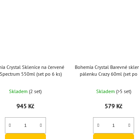
a Crystal Sklenice na červené
Bohemia Crystal Barevné skle
 Spectrum 550ml (set po 6 ks)
pálenku Crazy 60ml (set po 
Průměrné
Skladem
(2 set)
Skladem
(>5 set)
hodnocení
produktu
945 Kč
579 Kč
je
5,0
z
5