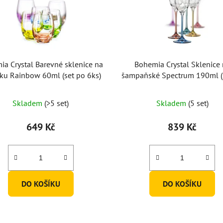
a Crystal Barevné sklenice na
Bohemia Crystal Sklenice
ku Rainbow 60ml (set po 6ks)
šampaňské Spectrum 190ml (
6 ks)
Skladem
(>5 set)
Skladem
(5 set)
649 Kč
839 Kč
DO KOŠÍKU
DO KOŠÍKU