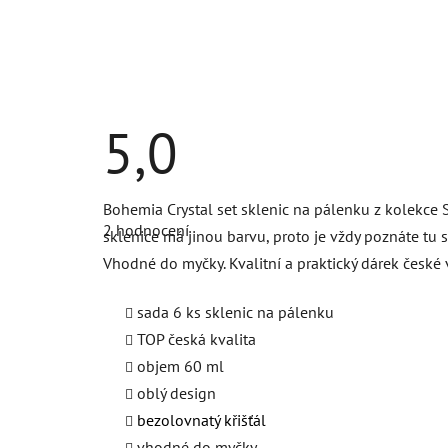
5,0
Průměrné
Bohemia Crystal set sklenic na pálenku z kolekce S
hodnocení
2 hodnocení
produktu
sklenice má jinou barvu, proto je vždy poznáte tu 
je
Vhodné do myčky. Kvalitní a praktický dárek české 
5,0
z
5
sada 6 ks sklenic na pálenku
hvězdiček.
TOP česká kvalita
objem 60 ml
oblý design
bezolovnatý křišťál
vhodné do myčky