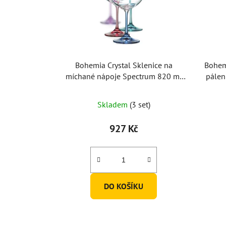
Bohemia Crystal Sklenice na
Bohemi
míchané nápoje Spectrum 820 ml
pálen
(set po 4ks)
Skladem
(3 set)
927 Kč
DO KOŠÍKU