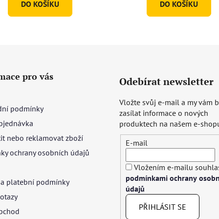
DO KOŠÍKU
DO KOŠÍKU
hvězdiček.
mace pro vás
Odebírat newsletter
Vložte svůj e-mail a my vám
ní podmínky
zasílat informace o nových
bjednávka
produktech na našem e-shop
tit nebo reklamovat zboží
E-mail
ky ochrany osobních údajů
Vložením e-mailu souhlas
podmínkami ochrany osobn
 a platební podmínky
údajů
otazy
PŘIHLÁSIT SE
bchod