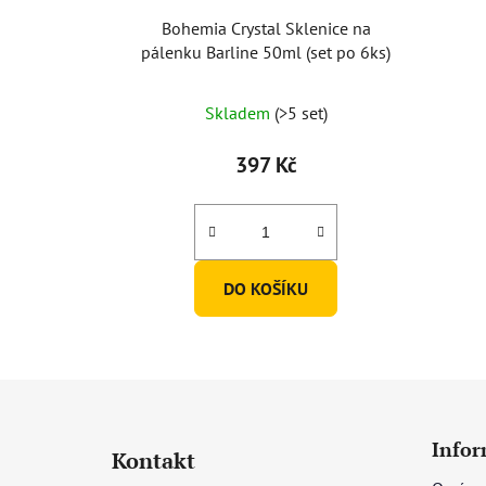
Bohemia Crystal Sklenice na
pálenku Barline 50ml (set po 6ks)
Skladem
(>5 set)
397 Kč
DO KOŠÍKU
Z
á
Infor
Kontakt
p