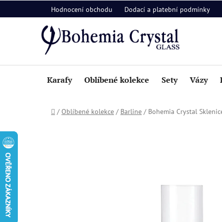
Přejít
Hodnocení obchodu
Dodací a platební podmínky
na
obsah
Karafy
Oblíbené kolekce
Sety
Vázy
Domů
/
Oblíbené kolekce
/
Barline
/
Bohemia Crystal Sklenic