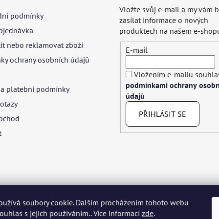
Vložte svůj e-mail a my vám
ní podmínky
zasílat informace o nových
bjednávka
produktech na našem e-shop
tit nebo reklamovat zboží
E-mail
ky ochrany osobních údajů
Vložením e-mailu souhlas
podmínkami ochrany osobn
 a platební podmínky
údajů
otazy
PŘIHLÁSIT SE
bchod
t
oužívá soubory cookie. Dalším procházením tohoto webu
yar
Język polski
Română
Italiano
Español
Français
Portuguê
souhlas s jejich používáním.. Více informací
zde
.
Nederlands
Українська
Ελληνικά
Svenska
Dansk