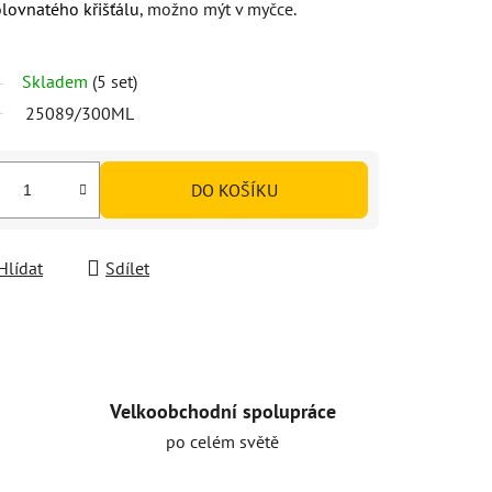
lovnatého křišťálu
, možno mýt v myčce.
Skladem
(5 set)
25089/300ML
DO KOŠÍKU
Hlídat
Sdílet
Velkoobchodní spolupráce
po celém světě