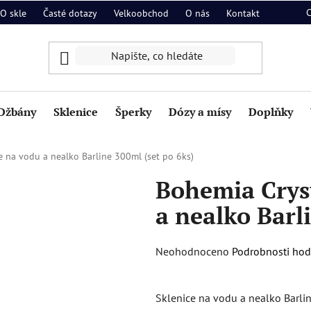
O skle
Časté dotazy
Velkoobchod
O nás
Kontakt
Džbány
Sklenice
Šperky
Dózy a mísy
Doplňky
e na vodu a nealko Barline 300ml (set po 6ks)
Bohemia Cryst
a nealko Barl
Průměrné
Neohodnoceno
Podrobnosti ho
hodnocení
produktu
Sklenice na vodu a nealko Barl
je