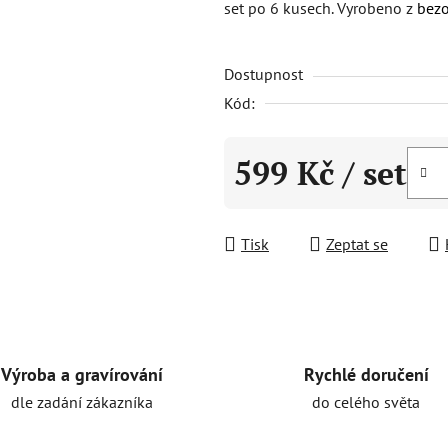
set po 6 kusech. Vyrobeno z
bezo
0,0
z
Dostupnost
5
hvězdiček.
Kód:
599 Kč
/ set
Měrná cena:
Tisk
Zeptat se
Rychlé doručení
Výroba a gravírování
do celého světa
dle zadání zákazníka