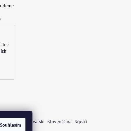
 budeme
u.
íte s
ích
s
Български
Hrvatski
Slovenščina
Srpski
Souhlasím