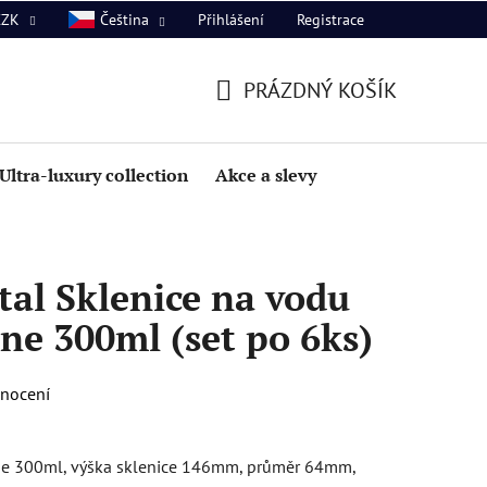
Přihlášení
Registrace
CZK
Čeština
PRÁZDNÝ KOŠÍK
NÁKUPNÍ
KOŠÍK
Ultra-luxury collection
Akce a slevy
al Sklenice na vodu
ine 300ml (set po 6ks)
dnocení
ine 300ml, výška sklenice 146mm, průměr 64mm,