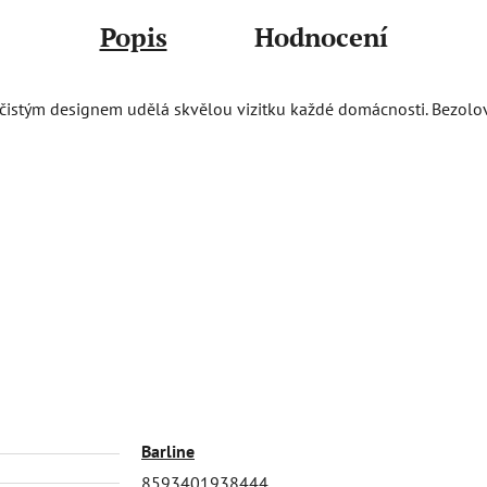
Popis
Hodnocení
čistým designem udělá skvělou vizitku každé domácnosti. Bezolovn
Barline
8593401938444