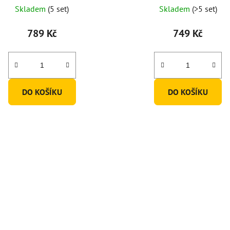
Průměrné
Skladem
(5 set)
Skladem
(>5 set)
hodnocení
produktu
789 Kč
749 Kč
je
5,0
z
5
DO KOŠÍKU
DO KOŠÍKU
hvězdiček.