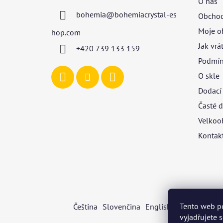
O nás
a
bohemia
@
bohemiacrystal-es
Obchod
t
í
Moje o
hop.com
Jak vrá
+420 739 133 159
Podmín
O skle
Dodací
Časté d
Velkoo
Kontak
Tento web p
Čeština
Slovenčina
English
Deutsch
Mag
vyjadřujete 