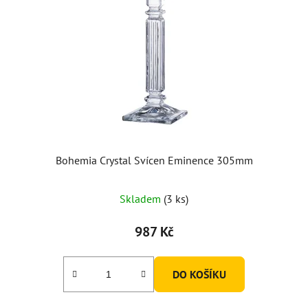
Bohemia Crystal Svícen Eminence 305mm
Průměrné
Skladem
(3 ks)
hodnocení
produktu
987 Kč
je
5,0
DO KOŠÍKU
z
5