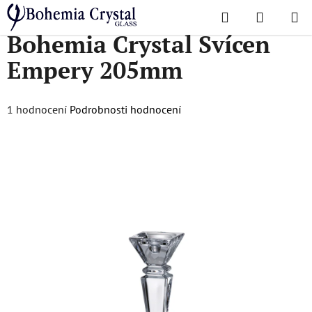
Přejít
Hledat
NÁKUPN
na
Domů
/
Doplňky
/
Svícny
/
Bohemia Crystal Svícen Empery 205mm
Bohemia Crystal Svícen
KOŠÍK
obsah
Empery 205mm
Průměrné
1 hodnocení
Podrobnosti hodnocení
hodnocení
produktu
je
3,0
z
5
hvězdiček.