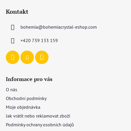
á
Kontakt
p
a
bohemia
@
bohemiacrystal-eshop.com
t
í
+420 739 133 159
Informace pro vás
O nás
Obchodní podmínky
Moje objednávka
Jak vrátit nebo reklamovat zboží
Podmínky ochrany osobních údajů