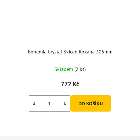
Bohemia Crystal Svícen Roxana 305mm
Skladem
(2 ks)
772 Kč
DO KOŠÍKU
Z