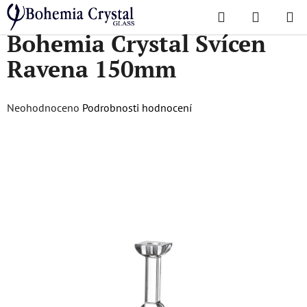
Přejít
Hledat
NÁKUPN
na
Domů
/
Doplňky
/
Svícny
/
Bohemia Crystal Svícen Ravena 150mm
Bohemia Crystal Svícen
KOŠÍK
obsah
Ravena 150mm
Průměrné
Neohodnoceno
Podrobnosti hodnocení
hodnocení
produktu
je
0,0
z
5
hvězdiček.