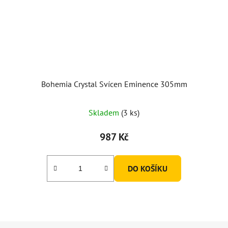
Bohemia Crystal Svícen Eminence 305mm
Průměrné
Skladem
(3 ks)
hodnocení
produktu
987 Kč
je
5,0
DO KOŠÍKU
z
5
hvězdiček.
Z