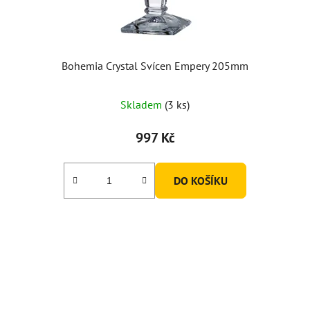
Bohemia Crystal Svícen Empery 205mm
Průměrné
Skladem
(3 ks)
hodnocení
produktu
997 Kč
je
3,0
DO KOŠÍKU
z
5
hvězdiček.