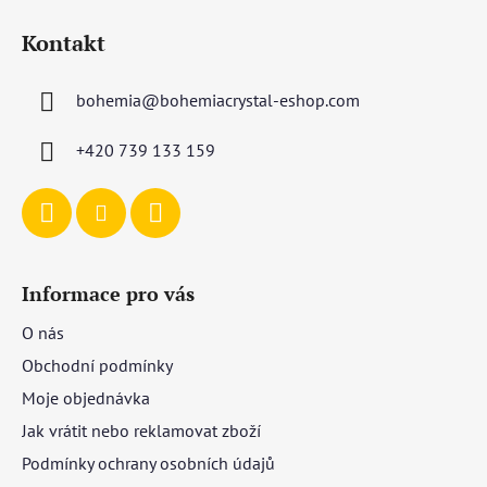
á
Kontakt
p
a
bohemia
@
bohemiacrystal-eshop.com
t
í
+420 739 133 159
Informace pro vás
O nás
Obchodní podmínky
Moje objednávka
Jak vrátit nebo reklamovat zboží
Podmínky ochrany osobních údajů