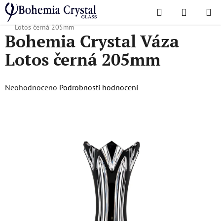
Přejít
Hledat
NÁKUPN
na
Domů
/
Oblíbené kolekce
/
Kompletní nabídka
/
Bohemia Crystal Váza
KOŠÍK
obsah
Lotos černá 205mm
Bohemia Crystal Váza
Lotos černá 205mm
Průměrné
Neohodnoceno
Podrobnosti hodnocení
hodnocení
produktu
je
0,0
z
5
hvězdiček.