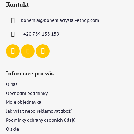
Kontakt
p
a
bohemia
@
bohemiacrystal-eshop.com
t
í
+420 739 133 159
Informace pro vás
O nás
Obchodní podmínky
Moje objednávka
Jak vrátit nebo reklamovat zboží
Podmínky ochrany osobních údajů
O skle