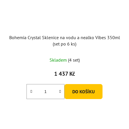
Bohemia Crystal Sklenice na vodu a nealko Vibes 350ml
(set po 6 ks)
Průměrné
Skladem
(4 set)
hodnocení
produktu
1 437 Kč
je
5,0
DO KOŠÍKU
z
5
hvězdiček.