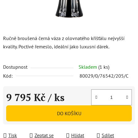
Ručně broušená černá váza z olovnatého křišťálu nejvyšší
kvality. Poctivé řemeslo, ideální jako luxusní dárek.
Dostupnost
Skladem
(1 ks)
Kód:
80029/0/76542/205/C
9 795 Kč
/ ks
Měrná cena:
DO KOŠÍKU
Tisk
Zeptat se
Hlídat
Sdílet