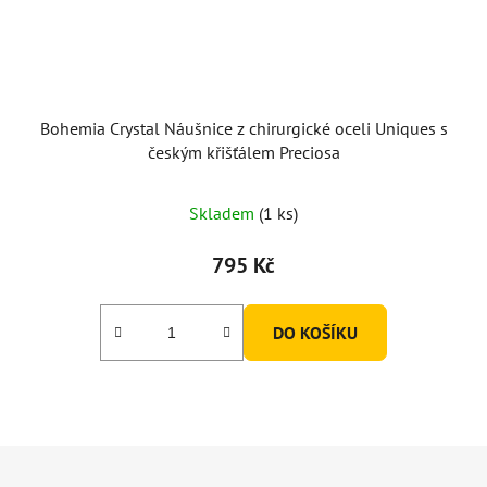
Bohemia Crystal Náušnice z chirurgické oceli Uniques s
českým křišťálem Preciosa
Skladem
(1 ks)
795 Kč
DO KOŠÍKU
Z
á