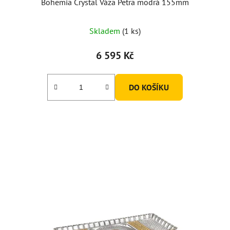
Bohemia Crystal Váza Petra modrá 155mm
Průměrné
Skladem
(1 ks)
hodnocení
produktu
6 595 Kč
je
5,0
DO KOŠÍKU
z
5
hvězdiček.