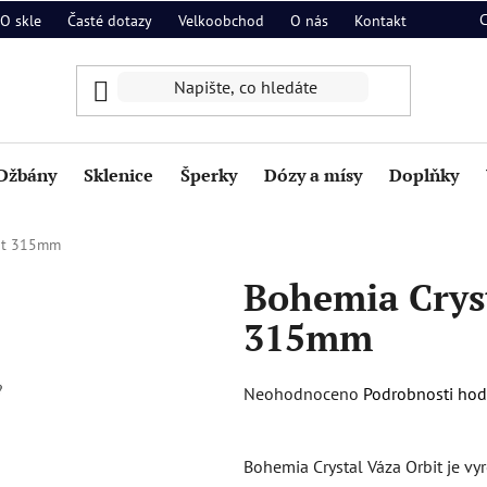
O skle
Časté dotazy
Velkoobchod
O nás
Kontakt
Džbány
Sklenice
Šperky
Dózy a mísy
Doplňky
bit 315mm
Bohemia Cryst
315mm
Průměrné
Neohodnoceno
Podrobnosti ho
hodnocení
produktu
Bohemia Crystal Váza Orbit je vy
je