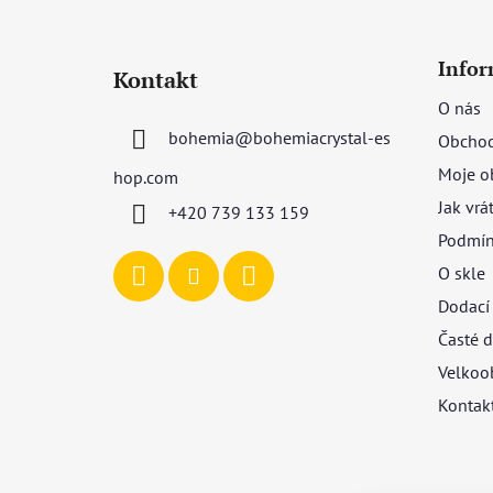
Z
á
Infor
Kontakt
p
O nás
a
bohemia
@
bohemiacrystal-es
Obchod
t
í
Moje o
hop.com
Jak vrá
+420 739 133 159
Podmín
O skle
Dodací
Časté d
Velkoo
Kontak