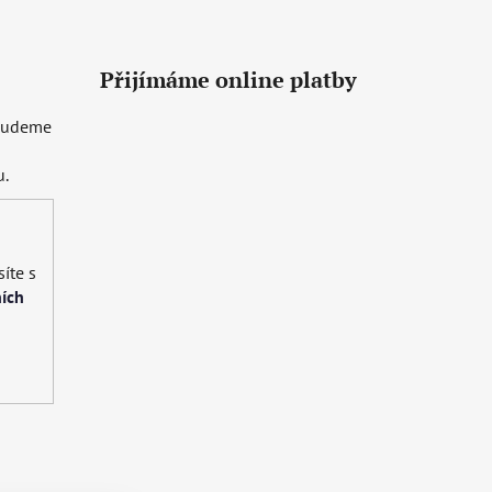
Přijímáme online platby
 budeme
u.
íte s
ích