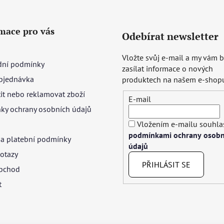
mace pro vás
Odebírat newsletter
Vložte svůj e-mail a my vám
ní podmínky
zasílat informace o nových
bjednávka
produktech na našem e-shop
tit nebo reklamovat zboží
E-mail
ky ochrany osobních údajů
Vložením e-mailu souhlas
podmínkami ochrany osobn
 a platební podmínky
údajů
otazy
PŘIHLÁSIT SE
bchod
t