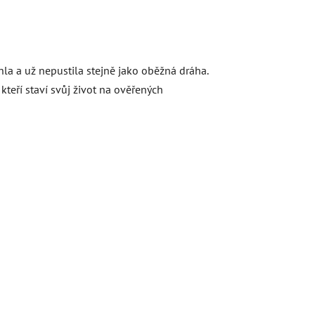
áhla a už nepustila stejně jako oběžná dráha.
teří staví svůj život na ověřených