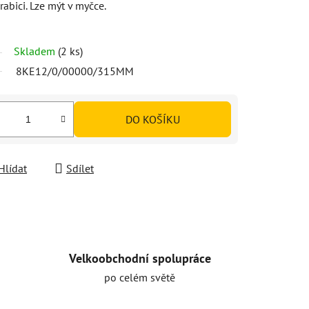
bici. Lze mýt v myčce.
Skladem
(2 ks)
8KE12/0/00000/315MM
DO KOŠÍKU
Hlídat
Sdílet
Velkoobchodní spolupráce
po celém světě