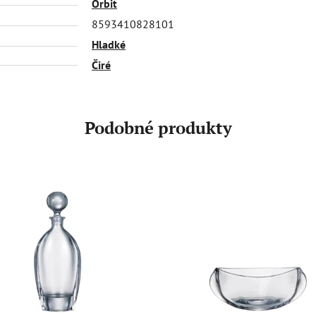
Orbit
8593410828101
Hladké
Čiré
Podobné produkty