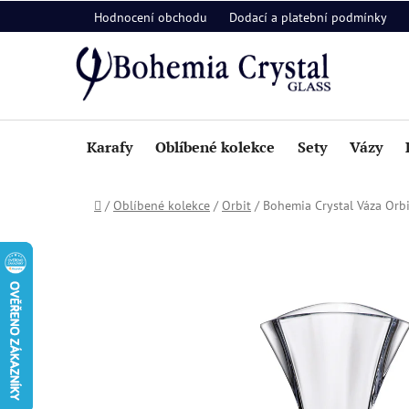
Přejít
Hodnocení obchodu
Dodací a platební podmínky
na
obsah
Karafy
Oblíbené kolekce
Sety
Vázy
Domů
/
Oblíbené kolekce
/
Orbit
/
Bohemia Crystal Váza Or