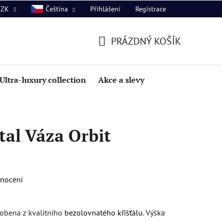
Přihlášení
Registrace
CZK
Čeština
PRÁZDNÝ KOŠÍK
NÁKUPNÍ
KOŠÍK
Ultra-luxury collection
Akce a slevy
al Váza Orbit
dnocení
robena z kvalitního
bezolovnatého křišťálu
. Výška