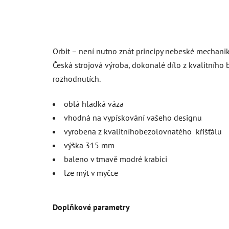
Orbit – není nutno znát principy nebeské mechaniky,
Česká strojová výroba, dokonalé dílo z kvalitního 
rozhodnutích.
oblá hladká váza
vhodná na vypískování vašeho designu
vyrobena z kvalitníhobezolovnatého křišťálu
výška 315 mm
baleno v tmavě modré krabici
lze mýt v myčce
Doplňkové parametry