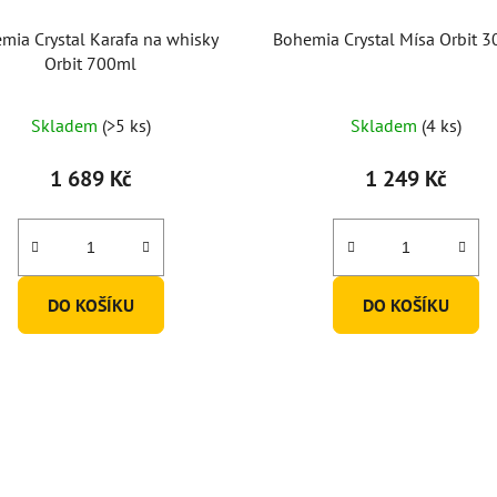
mia Crystal Karafa na whisky
Bohemia Crystal Mísa Orbit
Orbit 700ml
Průměrné
Skladem
(>5 ks)
Skladem
(4 ks)
hodnocení
produktu
1 689 Kč
1 249 Kč
je
5,0
z
5
DO KOŠÍKU
DO KOŠÍKU
hvězdiček.