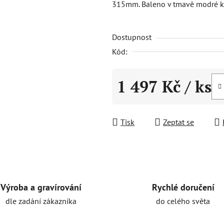
315mm. Baleno v tmavě modré kra
0,0
z
Dostupnost
5
hvězdiček.
Kód:
1 497 Kč
/ ks
Měrná cena:
Tisk
Zeptat se
Rychlé doručení
Výroba a gravírování
do celého světa
dle zadání zákazníka