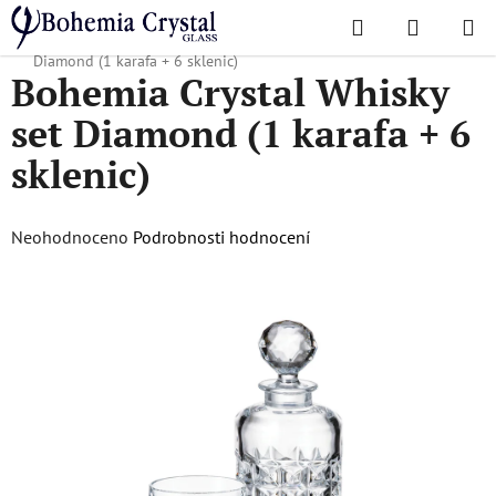
Přejít
Hledat
NÁKUPN
na
Domů
/
Oblíbené kolekce
/
Diamond
/
Bohemia Crystal Whisky set
KOŠÍK
obsah
Diamond (1 karafa + 6 sklenic)
Bohemia Crystal Whisky
set Diamond (1 karafa + 6
sklenic)
Průměrné
Neohodnoceno
Podrobnosti hodnocení
hodnocení
produktu
je
0,0
z
5
hvězdiček.