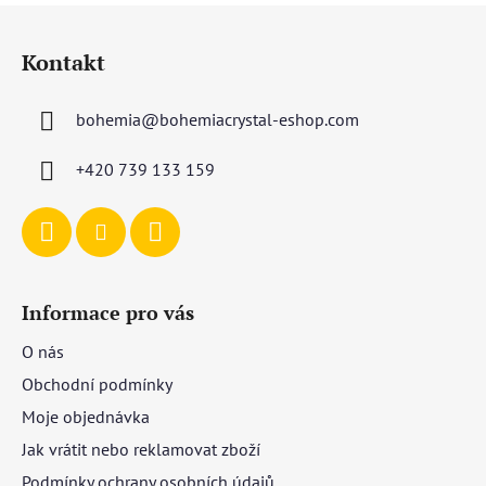
Z
á
Kontakt
p
a
bohemia
@
bohemiacrystal-eshop.com
t
í
+420 739 133 159
Informace pro vás
O nás
Obchodní podmínky
Moje objednávka
Jak vrátit nebo reklamovat zboží
Podmínky ochrany osobních údajů