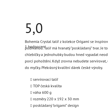
5,0
Průměrné
Bohemia Crystal talíř z kolekce Origami se inspir
hodnocení
1 hodnocení
produktu
podívanou. Talíř má hranatý "poskládaný" tvar. Je t
je
chlebíčky a jednohubky budou hned vypadat neodola
5,0
z
porci pohoštění. Když zrovna nebudete servírovat
5
hvězdiček.
do myčky. Překrásný kvalitní dárek české výroby.
servírovací talíř
TOP česká kvalita
váha 600 g
rozměry 220 x 192 x 30 mm
poskládaný "origami" design