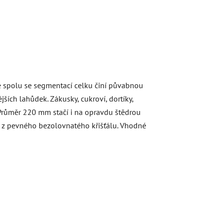
ie spolu se segmentací celku činí půvabnou
jších lahůdek. Zákusky, cukroví, dortíky,
 Průměr 220 mm stačí i na opravdu štědrou
o z pevného bezolovnatého křišťálu. Vhodné