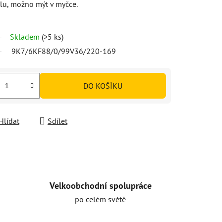
lu, možno mýt v myčce.
Skladem
(>5 ks)
9K7/6KF88/0/99V36/220-169
DO KOŠÍKU
Hlídat
Sdílet
Velkoobchodní spolupráce
po celém světě