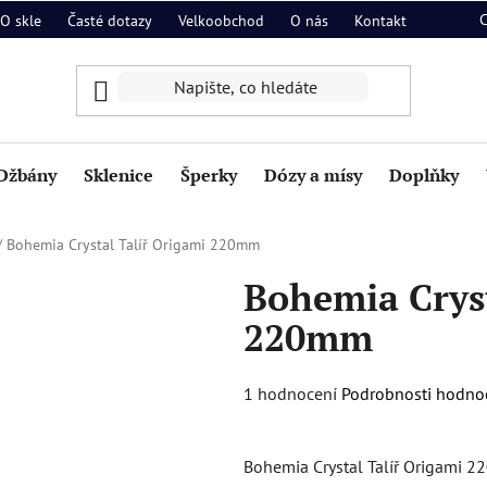
O skle
Časté dotazy
Velkoobchod
O nás
Kontakt
Džbány
Sklenice
Šperky
Dózy a mísy
Doplňky
/
Bohemia Crystal Talíř Origami 220mm
Bohemia Cryst
220mm
Průměrné
1 hodnocení
Podrobnosti hodno
hodnocení
produktu
Bohemia Crystal Talíř Origami 
je