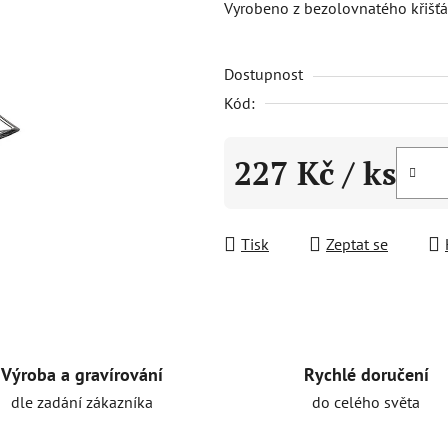
Vyrobeno z bezolovnatého křišťá
5,0
z
Dostupnost
5
hvězdiček.
Kód:
227 Kč
/ ks
Měrná cena:
Tisk
Zeptat se
Rychlé doručení
Výroba a gravírování
do celého světa
dle zadání zákazníka