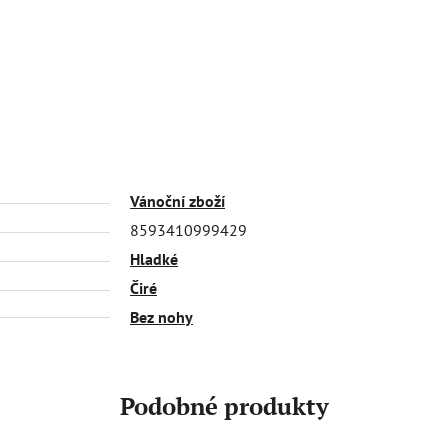
Vánoční zboží
8593410999429
Hladké
Čiré
Bez nohy
Podobné produkty