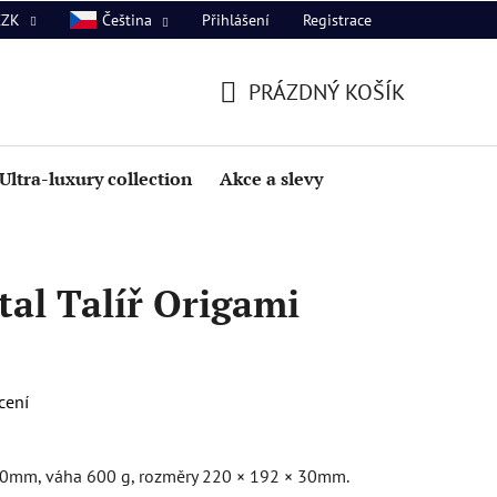
Přihlášení
Registrace
CZK
Čeština
PRÁZDNÝ KOŠÍK
NÁKUPNÍ
KOŠÍK
Ultra-luxury collection
Akce a slevy
al Talíř Origami
cení
220mm, váha 600 g, rozměry 220 × 192 × 30mm.