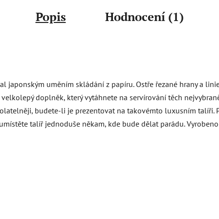
Popis
Hodnocení (1)
oval japonským uměním skládání z papíru. Ostře řezané hrany a lin
o velkolepý doplněk, který vytáhnete na servírování těch nejvybraně
telněji, budete-li je prezentovat na takovémto luxusním talíři.
, umístěte talíř jednoduše někam, kde bude dělat parádu. Vyroben