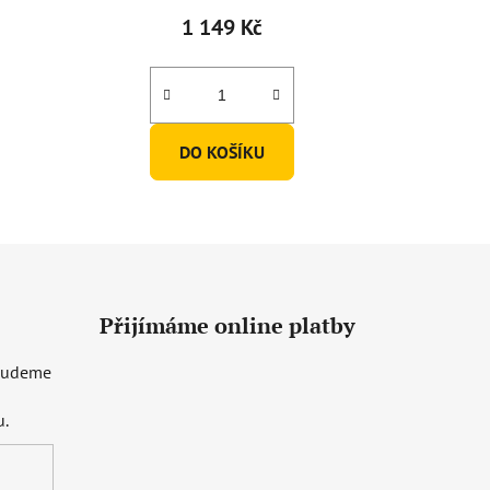
1 149 Kč
DO KOŠÍKU
Přijímáme online platby
 budeme
u.