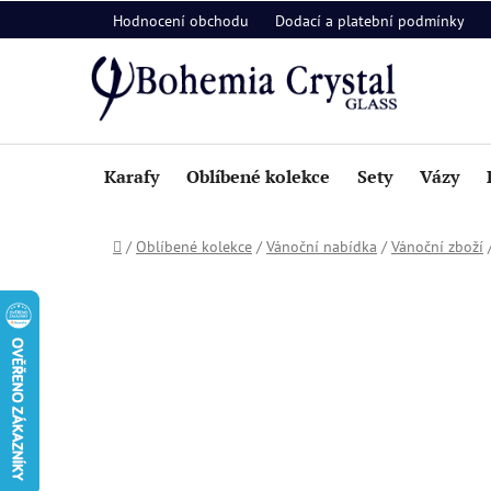
Přejít
Hodnocení obchodu
Dodací a platební podmínky
na
obsah
Karafy
Oblíbené kolekce
Sety
Vázy
Domů
/
Oblíbené kolekce
/
Vánoční nabídka
/
Vánoční zboží