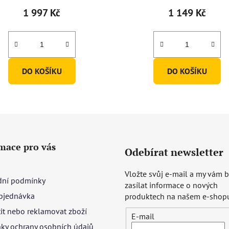
1 997 Kč
1 149 Kč
DO KOŠÍKU
DO KOŠÍKU
mace pro vás
Odebírat newsletter
Vložte svůj e-mail a my vám
ní podmínky
zasílat informace o nových
bjednávka
produktech na našem e-shop
tit nebo reklamovat zboží
E-mail
ky ochrany osobních údajů