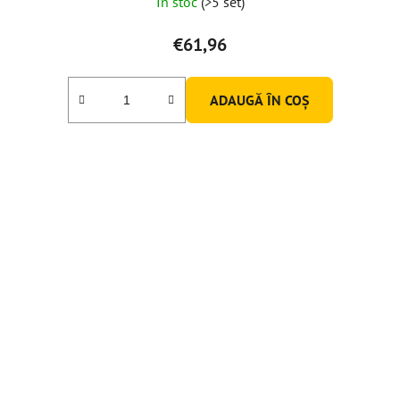
În stoc
(>5 set)
€61,96
ADAUGĂ ÎN COŞ