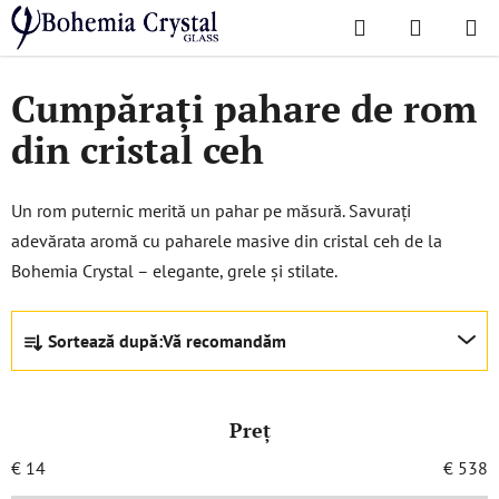
Treci
Căutare
COŞ
la
Acasă
/
Pahare
/
Pahare de rom
DE
conținut
Cumpărați pahare de rom
CUMPĂR
din cristal ceh
Un rom puternic merită un pahar pe măsură. Savurați
adevărata aromă cu paharele masive din cristal ceh de la
Bohemia Crystal – elegante, grele și stilate.
S
Sortează după:
Vă recomandăm
e
l
e
Preţ
c
t
€
14
€
538
a