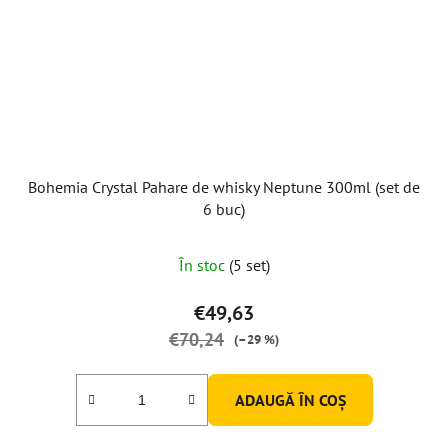
Bohemia Crystal Pahare de whisky Neptune 300ml (set de
6 buc)
În stoc
(5 set)
€49,63
€70,24
(–29 %)
ADAUGĂ ÎN COŞ