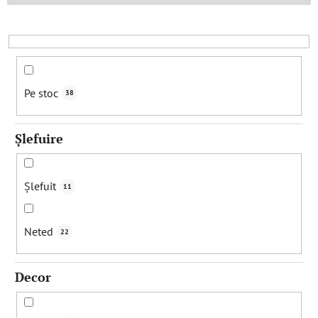
r
e
a
p
r
Pe stoc
38
o
d
Șlefuire
u
s
u
Șlefuit
11
l
u
Neted
22
i
Decor