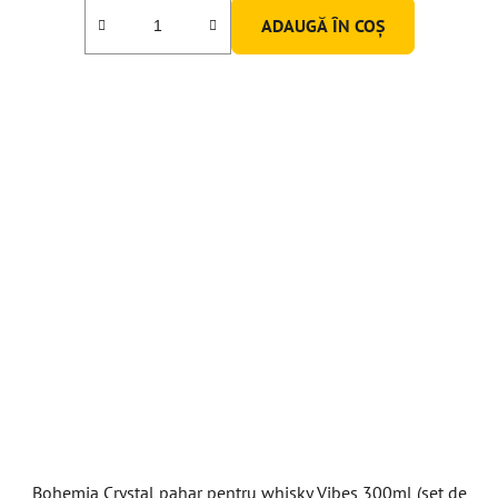
ADAUGĂ ÎN COŞ
Bohemia Crystal pahar pentru whisky Vibes 300ml (set de