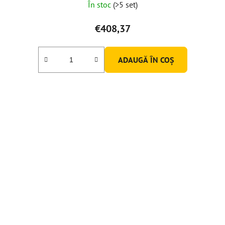
În stoc
(>5 set)
€408,37
ADAUGĂ ÎN COŞ