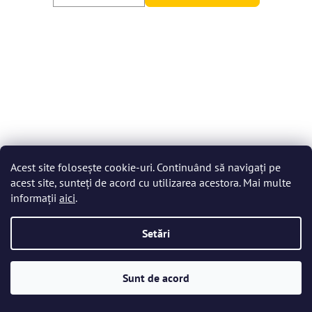
Acest site folosește cookie-uri. Continuând să navigați pe
acest site, sunteți de acord cu utilizarea acestora. Mai multe
informații
aici
.
Setări
Sunt de acord
Bohemia Crystal Pahare pentru whisky Fortune 290ml (set
de 6 buc)