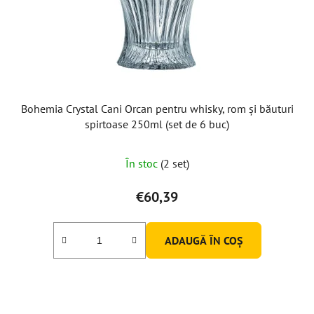
o
d
u
s
e
Bohemia Crystal Cani Orcan pentru whisky, rom și băuturi
spirtoase 250ml (set de 6 buc)
În stoc
(2 set)
€60,39
ADAUGĂ ÎN COŞ