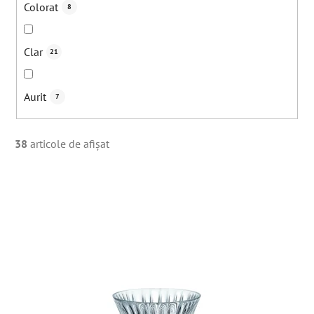
Colorat
8
Clar
21
Aurit
7
38
articole de afişat
L
i
s
t
ă
p
r