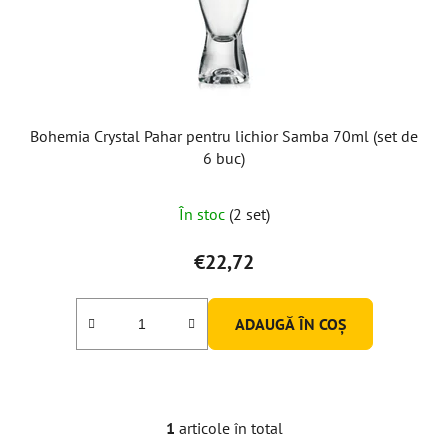
o
d
u
s
e
Bohemia Crystal Pahar pentru lichior Samba 70ml (set de
6 buc)
În stoc
(2 set)
€22,72
ADAUGĂ ÎN COŞ
1
articole în total
C