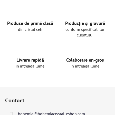
Produse de primă clasă
Producție și gravură
din cristal ceh
conform specificațiilor
clientului
Livrare rapidă
Colaborare en-gros
în întreaga lume
în întreaga lume
S
u
Contact
b
s
bohemia
@
bohemiacrystal-eshop.com