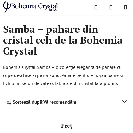
Treci
Căutare
COŞ
la
Acasă
/
Colecții populare
/
Samba
DE
conținut
Samba – pahare din
CUMPĂR
cristal ceh de la Bohemia
Crystal
Bohemia Crystal Samba – o colecție elegantă de pahare cu
cupe deschise și picior solid. Pahare pentru vin, șampanie și
lichior în seturi de câte 6, fabricate din cristal fără plumb.
S
Sortează după:
Vă recomandăm
e
l
e
Preţ
c