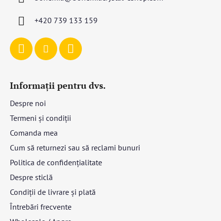
o
l
+420 739 133 159
Informații pentru dvs.
Despre noi
Termeni și condiții
Comanda mea
Cum să returnezi sau să reclami bunuri
Politica de confidențialitate
Despre sticlă
Condiții de livrare și plată
Întrebări frecvente