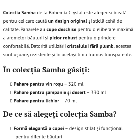
o
n
Colectia Samba
de la Bohemia Crystal este alegerea ideală
t
pentru cei care caută
un design original
și sticlă cehă de
r
calitate. Paharele au
cupe deschise
pentru o eliberare maximă
o
l
a aromelor băuturii și
picior robust
pentru o prindere
u
confortabilă. Datorită utilizării
cristalului fără plumb
, acestea
l
sunt ușoare, rezistente și în același timp frumos transparente.
l
i
În colecția Samba găsiți:
s
t
Pahare pentru vin roșu
– 320 ml
ă
r
Pahare pentru șampanie și desert
– 330 ml
i
Pahare pentru lichior
– 70 ml
l
o
De ce să alegeți colecția Samba?
r
Formă elegantă a cupei
– design stilat și funcțional
pentru diferite băuturi