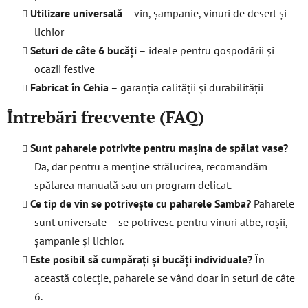
Utilizare universală
– vin, șampanie, vinuri de desert și
lichior
Seturi de câte 6 bucăți
– ideale pentru gospodării și
ocazii festive
Fabricat în Cehia
– garanția calității și durabilității
Întrebări frecvente (FAQ)
Sunt paharele potrivite pentru mașina de spălat vase?
Da, dar pentru a menține strălucirea, recomandăm
spălarea manuală sau un program delicat.
Ce tip de vin se potrivește cu paharele Samba?
Paharele
sunt universale – se potrivesc pentru vinuri albe, roșii,
șampanie și lichior.
Este posibil să cumpărați și bucăți individuale?
În
această colecție, paharele se vând doar în seturi de câte
6.