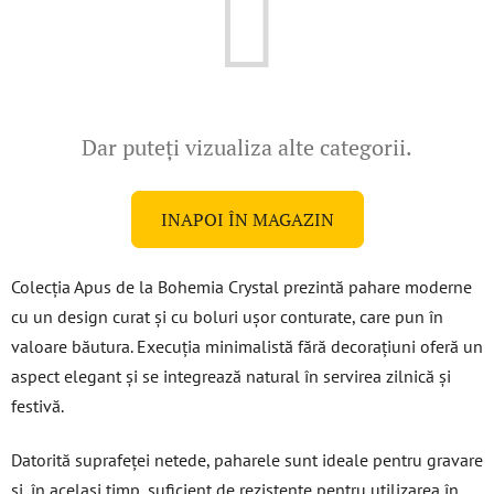
Dar puteţi vizualiza alte categorii.
INAPOI ÎN MAGAZIN
Colecția Apus de la Bohemia Crystal prezintă pahare moderne
cu un design curat și cu boluri ușor conturate, care pun în
valoare băutura. Execuția minimalistă fără decorațiuni oferă un
aspect elegant și se integrează natural în servirea zilnică și
festivă.
Datorită suprafeței netede, paharele sunt ideale pentru gravare
și, în același timp, suficient de rezistente pentru utilizarea în