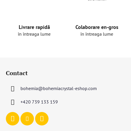
Livrare rapidă
Colaborare en-gros
în întreaga lume
în întreaga lume
S
u
Contact
b
s
bohemia
@
bohemiacrystal-eshop.com
o
l
+420 739 133 159