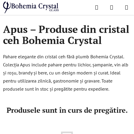
Treci
Căutare
COŞ
la
Acasă
/
Colecții populare
/
Apus
DE
conținut
Apus – Produse din cristal
CUMPĂR
ceh Bohemia Crystal
Pahare elegante din cristal ceh fără plumb Bohemia Crystal.
Colecția Apus include pahare pentru lichior, șampanie, vin alb
și roșu, brandy și bere, cu un design modern și curat. Ideal
pentru utilizarea zilnică, gastronomie și gravare. Toate
produsele sunt în stoc și pregătite pentru expediere.
Produsele sunt în curs de pregătire.