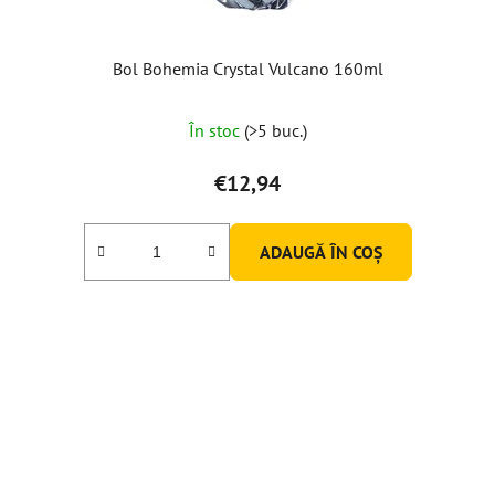
s
e
Bol Bohemia Crystal Vulcano 160ml
În stoc
(>5 buc.)
€12,94
ADAUGĂ ÎN COŞ