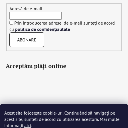
Adresă de e-mail
Prin introducerea adresei de e-mail sunteți de acord
cu
politica de confidențialitate
ABONARE
Acceptăm plăţi online
Čeština
Slovenčina
English
Deutsch
Magyar
Acest site folosește cookie-uri. Continuând să navigați pe
Język polski
Română
Italiano
Español
Français
acest site, sunteți de acord cu utilizarea acestora. Mai multe
Português
Български
Hrvatski
Slovenščina
Srpski
informații
aici
.