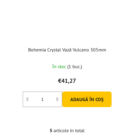
Bohemia Crystal Vazã Vulcano 305mm
În stoc
(1 buc.)
€41,27
ADAUGĂ ÎN COŞ
5
articole în total
C