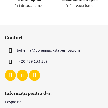
în întreaga lume
în întreaga lume
S
u
Contact
b
s
bohemia
@
bohemiacrystal-eshop.com
o
l
+420 739 133 159
Informații pentru dvs.
Despre noi