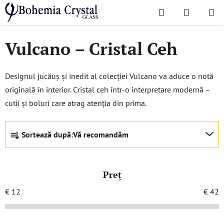
Treci
Căutare
COŞ
la
Acasă
/
Colecții populare
/
Vulcano
DE
conținut
Vulcano – Cristal Ceh
CUMPĂR
Designul jucăuș și inedit al colecției Vulcano va aduce o notă
originală în interior. Cristal ceh într-o interpretare modernă –
cutii și boluri care atrag atenția din prima.
S
Sortează după:
Vă recomandăm
e
l
e
Preţ
c
t
€
12
€
42
a
r