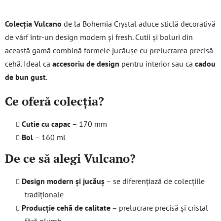
o
n
Colecția Vulcano
de la Bohemia Crystal aduce sticlă decorativă
t
de vârf într-un design modern și fresh. Cutii și boluri din
r
această gamă combină formele jucăușe cu prelucrarea precisă
o
l
cehă. Ideal ca
accesoriu de design
pentru interior sau ca
cadou
u
de bun gust
.
l
l
Ce oferă colecția?
i
s
Cutie cu capac
– 170 mm
t
Bol
– 160 ml
ă
r
De ce să alegi Vulcano?
i
l
Design modern și jucăuș
– se diferențiază de colecțiile
o
r
tradiționale
Producție cehă de calitate
– prelucrare precisă și cristal
fără plumb