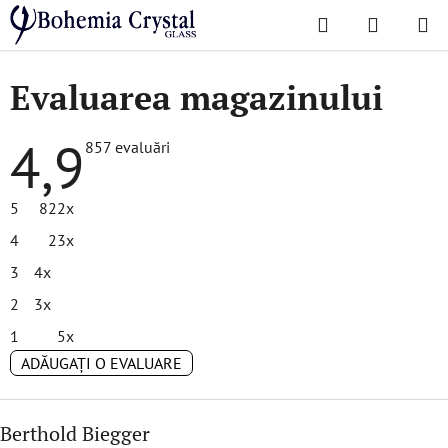
Treci
Căutare
COŞ
la
Acasă
/
Evaluarea magazinului
DE
conținut
Evaluarea magazinului
CUMPĂR
4,9
Evaluarea
857 evaluări
medie
a
magazinului
5
822x
este
4,9
4
23x
din
5
3
4x
stele.
2
3x
1
5x
ADĂUGAŢI O EVALUARE
L
Berthold Biegger
i