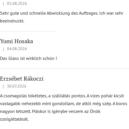
s
|
05.08.2026
Ratingul magazinului este 5 din 5 stele.
t
Sehr gute und schnelle Abwicklung des Auftrages. Ich war sehr
ă
beeindruckt.
r
e
Yumi Hosaka
c
e
|
04.08.2026
Ratingul magazinului este 5 din 5 stele.
n
Das Glass ist wirklich schön !
z
i
Erzsébet Rákoczi
i
|
30.07.2026
Ratingul magazinului este 5 din 5 stele.
A csomagolás tökéletes, a szállíátás pontos. A vízes pohár kicsit
vastagabb nehezebb mint gondoltam, de attól még szép. A boros
nagyon tetszett. Máskor is igénybe veszem az Önök
szolgáltatását.