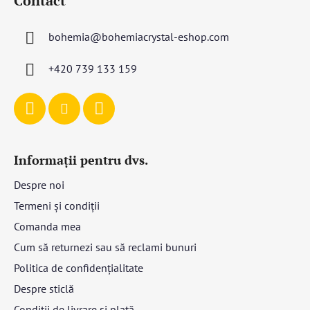
Contact
b
l
s
i
bohemia
@
bohemiacrystal-eshop.com
o
s
l
t
+420 739 133 159
ă
r
i
l
o
r
Informații pentru dvs.
Despre noi
Termeni și condiții
Comanda mea
Cum să returnezi sau să reclami bunuri
Politica de confidențialitate
Despre sticlă
Condiții de livrare și plată