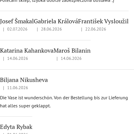
Josef Šmakal
Gabriela Králová
František Vysloužil
|
|
|
02.07.2026
28.06.2026
22.06.2026
Ratingul magazinului este 5 din 5 stele.
Ratingul magazinului este 5 din 5 stele.
Ratingul magazinului este 5
Katarina Kahankova
Maroš Bilanin
|
|
14.06.2026
14.06.2026
Ratingul magazinului este 5 din 5 stele.
Ratingul magazinului este 5 din 5 stele
Biljana Nikusheva
|
11.06.2026
Ratingul magazinului este 5 din 5 stele.
Die Vase ist wunderschön. Von der Bestellung bis zur Lieferung
hat alles super geklappt.
Edyta Rybak