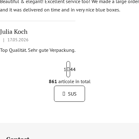
Beautiful & elegant! Excellent service too! We made a large order
and it was delivered on time and in very nice blue boxes.
Julia Koch
|
17.05.2026
Ratingul magazinului este 5 din 5 stele.
Top Qualität. Sehr gute Verpackung.
P
a
1
44
g
i
861
articole în total
C
n
o
a
SUS
n
r
t
e
r
o
l
S
u
u
l