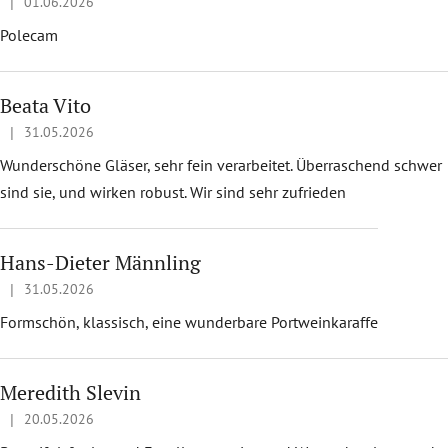
|
01.06.2026
Ratingul magazinului este 5 din 5 stele.
Polecam
Beata Vito
|
31.05.2026
Ratingul magazinului este 5 din 5 stele.
Wunderschöne Gläser, sehr fein verarbeitet. Überraschend schwer
sind sie, und wirken robust. Wir sind sehr zufrieden
Hans-Dieter Männling
|
31.05.2026
Ratingul magazinului este 5 din 5 stele.
Formschön, klassisch, eine wunderbare Portweinkaraffe
Meredith Slevin
|
20.05.2026
Ratingul magazinului este 5 din 5 stele.