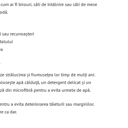
um ar fi birouri, săli de întâlnire sau săli de mese
modă.
i sau recunoașteri
stalului
ea
l
ze strălucirea și frumusețea lor timp de mulți ani.
losește apă călduță, un detergent delicat și un
pă din microfibră pentru a evita urmele de apă.
ntru a evita deteriorarea tăieturii sau marginilor.
e ca dar.