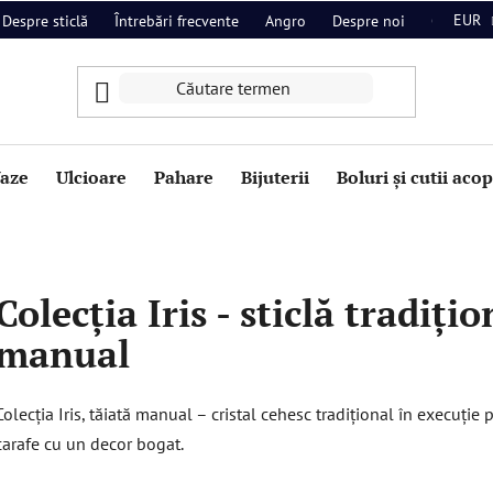
EUR
Despre sticlă
Întrebări frecvente
Angro
Despre noi
Contact
aze
Ulcioare
Pahare
Bijuterii
Boluri și cutii aco
Colecția Iris - sticlă tradiți
manual
Colecția Iris, tăiată manual – cristal cehesc tradițional în execuție p
carafe cu un decor bogat.