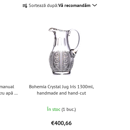
S
Sortează după:
Vă recomandăm
e
l
e
c
t
a
r
e
a
p
r
t manual
Bohemia Crystal Jug Iris 1300ml,
o
ru apă și
handmade and hand-cut
d
l (set de
u
În stoc
(1 buc.)
s
u
€400,66
l