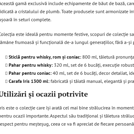
ă
Această gamă exclusivă include echipamente de băut de bază, care
r
ridicată a cristalului de plumb. Toate produsele sunt armonizate î
i
ușoară în seturi complete.
l
o
Colecția este ideală pentru momente festive, scopuri de colecție sa
r
rămâne frumoasă și funcțională de-a lungul generațiilor, fără a-și 
Sticlă pentru whisky, rom și coniac:
800 ml, tăietură pronunțată
Pahar pentru whisky:
320 ml, set de 6 bucăți, execuție robus
Pahar pentru coniac:
40 ml, set de 6 bucăți, decor detaliat, id
Carafa Iris 1300 ml:
fabricată și tăiată manual, elegantă și pra
Utilizări și ocazii potrivite
Iris este o colecție care își arată cel mai bine strălucirea în momen
pentru ocazii importante. Aspectul său tradițional și tăietura străl
respect pentru meșteșug, ceea ce va fi apreciat de fiecare persoană