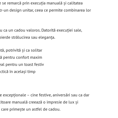
 se remarcă prin execuția manuală și calitatea
ntr-un design unitar, ceea ce permite combinarea lor
u ca un cadou valoros. Datorită execuției sale,
pierde strălucirea sau eleganța.
, potrivită și ca solitar
tă pentru confort maxim
eal pentru un toast festiv
ctică în același timp
te excepționale – cine festive, aniversări sau ca dar
ucitoare manuală creează o impresie de lux și
 care primește un astfel de cadou.