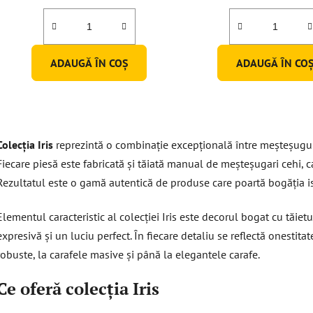
ADAUGĂ ÎN COŞ
ADAUGĂ ÎN CO
C
o
Colecția Iris
reprezintă o combinație excepțională între meșteșugul t
n
t
Fiecare piesă este fabricată și tăiată manual de meșteșugari cehi, ca
r
Rezultatul este o gamă autentică de produse care poartă bogăția isto
o
l
Elementul caracteristic al colecției Iris este decorul bogat cu tăie
u
expresivă și un luciu perfect. În fiecare detaliu se reflectă onestita
l
robuste, la carafele masive și până la elegantele carafe.
l
i
Ce oferă colecția Iris
s
t