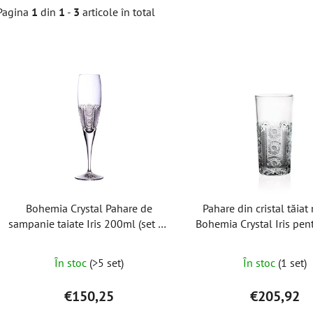
Pagina
1
din
1
-
3
articole în total
L
i
s
t
ă
p
r
o
Bohemia Crystal Pahare de
Pahare din cristal tăia
d
sampanie taiate Iris 200ml (set de
Bohemia Crystal Iris pent
u
2)
băuturi răcoritoare 350m
s
6 buc)
În stoc
(>5 set)
În stoc
(1 set)
e
€150,25
€205,92