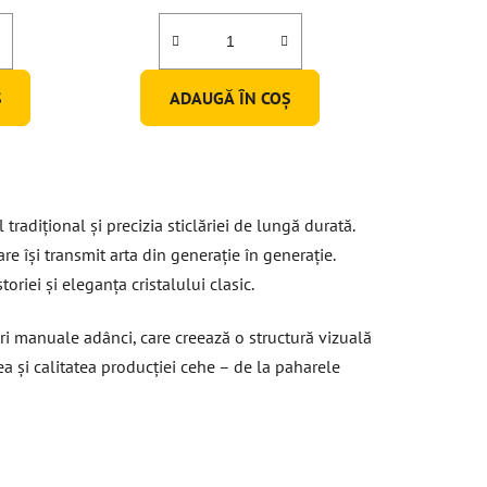
u
i
Ş
ADAUGĂ ÎN COŞ
radițional și precizia sticlăriei de lungă durată.
re își transmit arta din generație în generație.
riei și eleganța cristalului clasic.
turi manuale adânci, care creează o structură vizuală
tea și calitatea producției cehe – de la paharele