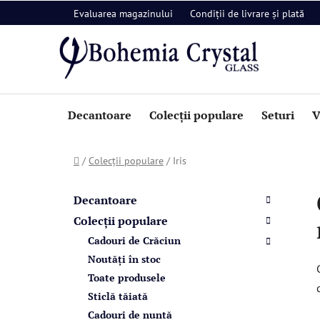
Treci
Evaluarea magazinului
Condiții de livrare și plată
la
conținut
Decantoare
Colecții populare
Seturi
V
Acasă
/
Colecții populare
/
Iris
B
C
Sari
a
a
peste
Decantoare
t
categorii
r
Colecții populare
e
ă
Cadouri de Crăciun
g
l
o
Noutăți în stoc
a
r
Toate produsele
i
t
Sticlă tăiată
i
e
Cadouri de nuntă