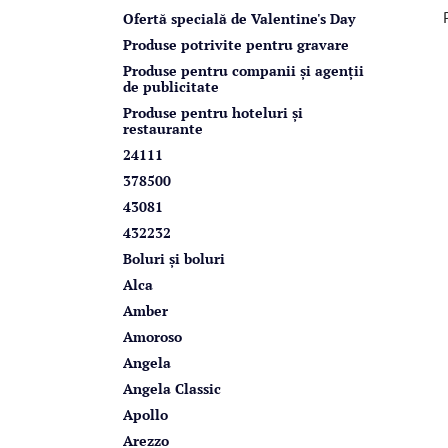
r
Ofertă specială de Valentine's Day
a
Produse potrivite pentru gravare
l
Produse pentru companii și agenții
de publicitate
ă
Produse pentru hoteluri și
restaurante
24111
378500
43081
432232
Boluri și boluri
Alca
Amber
Amoroso
Angela
Angela Classic
Apollo
Arezzo