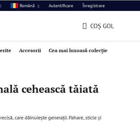
Autentificare
Înregistrare
Română
COŞ GOL
COŞ
DE
perite
Accesorii
Cea mai luxoasă colecție
Promoție
CUMPĂRĂTURI
onală cehească tăiată
recisă, care dăinuiește generații. Pahare, sticle și