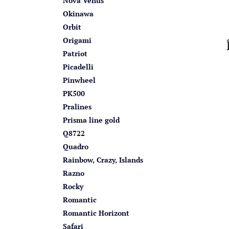
Nova Venus
Okinawa
Orbit
Origami
Patriot
Picadelli
Pinwheel
PK500
Pralines
Prisma line gold
Q8722
Quadro
Rainbow, Crazy, Islands
Razno
Rocky
Romantic
Romantic Horizont
Safari