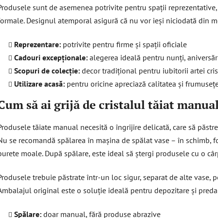
Produsele sunt de asemenea potrivite pentru spații reprezentative, c
formale. Designul atemporal asigură că nu vor ieși niciodată din 
Reprezentare:
potrivite pentru firme și spații oficiale
Cadouri excepționale:
alegerea ideală pentru nunți, aniversăr
Scopuri de colecție:
decor tradițional pentru iubitorii artei cri
Utilizare acasă:
pentru oricine apreciază calitatea și frumuseț
Cum să ai grijă de cristalul tăiat manua
Produsele tăiate manual necesită o îngrijire delicată, care să păstre
Nu se recomandă spălarea în mașina de spălat vase – în schimb, fo
burete moale. După spălare, este ideal să ștergi produsele cu o câr
Produsele trebuie păstrate într-un loc sigur, separat de alte vase, pe
Ambalajul original este o soluție ideală pentru depozitare și predar
Spălare:
doar manual, fără produse abrazive