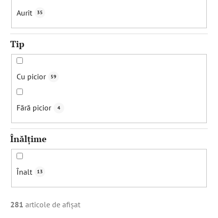
Aurit
35
Tip
Cu picior
59
Fără picior
4
Înălțime
Înalt
13
281
articole de afişat