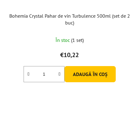
Bohemia Crystal Pahar de vin Turbulence 500ml (set de 2
buc)
Evaluarea
În stoc
(1 set)
medie
a
€10,22
produsului
este
ADAUGĂ ÎN COŞ
5,0
din
5
stele.