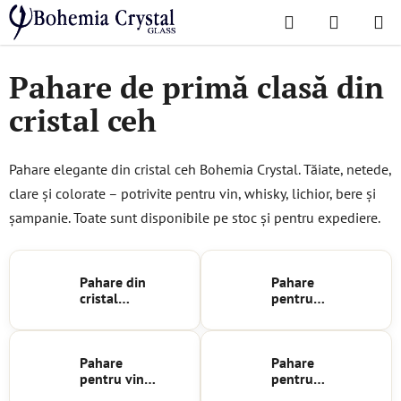
Treci
Căutare
COŞ
la
Acasă
/
Pahare
DE
conținut
Pahare de primă clasă din
CUMPĂR
cristal ceh
Pahare elegante din cristal ceh Bohemia Crystal. Tăiate, netede,
clare și colorate – potrivite pentru vin, whisky, lichior, bere și
șampanie. Toate sunt disponibile pe stoc și pentru expediere.
Pahare din
Pahare
cristal
pentru
Bohemia
brandy
Pahare
Pahare
pentru vin
pentru
roșu
cocktailuri