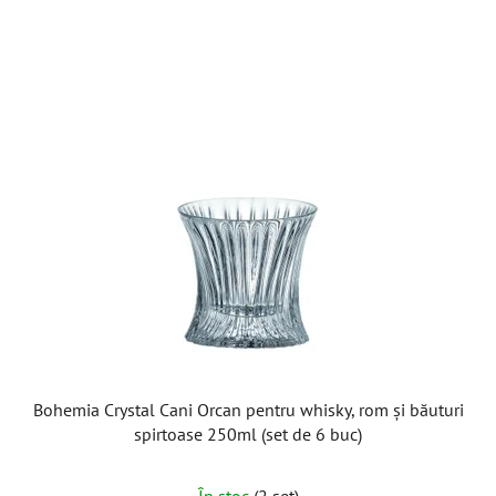
L
i
s
t
ă
p
r
o
d
u
s
e
Bohemia Crystal Cani Orcan pentru whisky, rom și băuturi
spirtoase 250ml (set de 6 buc)
În stoc
(2 set)