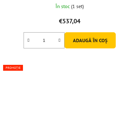
În stoc
(1 set)
€537,04
ADAUGĂ ÎN COŞ
PROMOȚIE