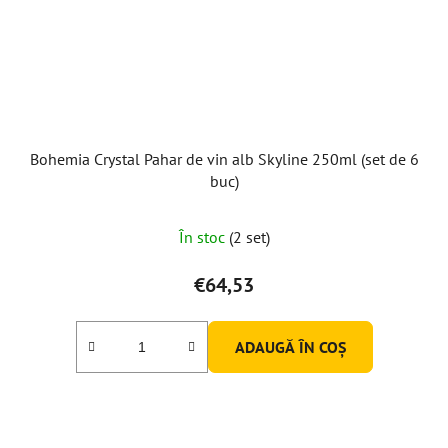
Bohemia Crystal Pahar de vin alb Skyline 250ml (set de 6
buc)
Evaluarea
În stoc
(2 set)
medie
a
€64,53
produsului
este
ADAUGĂ ÎN COŞ
5,0
din
5
stele.