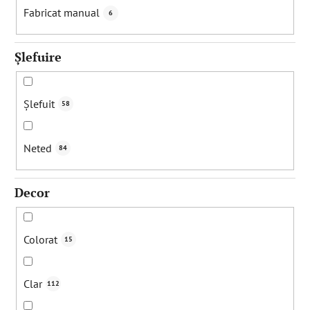
u
Fabricat manual
6
l
u
Șlefuire
i
Șlefuit
58
Neted
84
Decor
Colorat
15
Clar
112