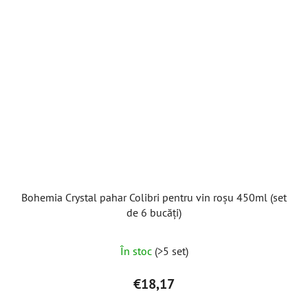
Bohemia Crystal pahar Colibri pentru vin roșu 450ml (set
de 6 bucăți)
Evaluarea
În stoc
(>5 set)
medie
a
€18,17
produsului