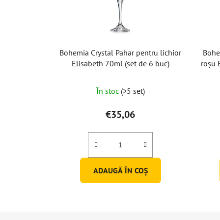
Bohemia Crystal Pahar pentru lichior
Bohe
Elisabeth 70ml (set de 6 buc)
roșu 
În stoc
(>5 set)
€35,06
ADAUGĂ ÎN COŞ