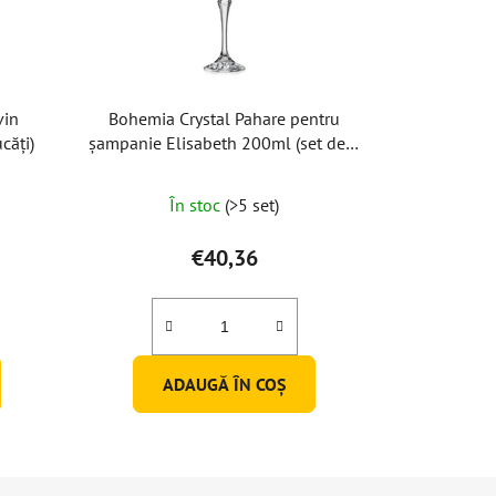
vin
Bohemia Crystal Pahare pentru
căți)
șampanie Elisabeth 200ml (set de 6
buc)
Evaluarea
În stoc
(>5 set)
medie
a
€40,36
produsului
este
5,0
din
ADAUGĂ ÎN COŞ
5
stele.