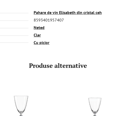
Pahare de vin Elisabeth din cristal ceh
8593401957407
Neted
Clar
Cu picior
Produse alternative