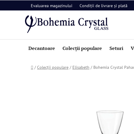
Treci
Evaluarea magazinului
Condiții de livrare și plată
la
conținut
Decantoare
Colecții populare
Seturi
V
Acasă
/
Colecții populare
/
Elisabeth
/
Bohemia Crystal Pahar