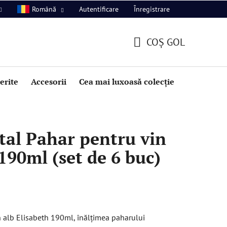
Autentificare
Înregistrare
Română
COŞ GOL
COŞ
DE
perite
Accesorii
Cea mai luxoasă colecție
Promoție
CUMPĂRĂTURI
tal Pahar pentru vin
190ml (set de 6 buc)
 alb Elisabeth 190ml, înălțimea paharului