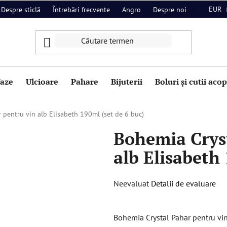
EUR
Despre sticlă
Întrebări frecvente
Angro
Despre noi
Contact
aze
Ulcioare
Pahare
Bijuterii
Boluri și cutii aco
 pentru vin alb Elisabeth 190ml (set de 6 buc)
Bohemia Crys
alb Elisabeth 
Evaluarea
Neevaluat
Detalii de evaluare
medie
a
Bohemia Crystal Pahar pentru vin
produsului