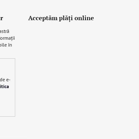
r
Acceptăm plăţi online
astră
formaţii
ile în
 de e-
itica