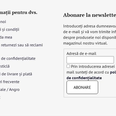
mații pentru dvs.
Abonare la newslette
 noi
Introduceţi adresa dumneavo
 și condiții
de e-mail şi vă vom trimite in
da mea
despre produsele noi disponib
magazinul nostru virtual.
returnezi sau să reclami
Adresă de e-mail
a de confidențialitate
sticlă
Prin introducerea adresei
mail sunteți de acord cu
pol
 de livrare și plată
de confidențialitate
ri frecvente
ABONARE
ale / Angro
t