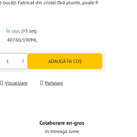
ucăți. Fabricat din cristal fără plumb, poate fi
În stoc
(>5 set)
40760/190ML
ADAUGĂ ÎN COŞ
Vizualizare
Partajare
Colaborare en-gros
în întreaga lume