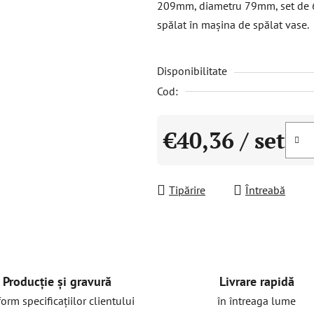
209mm, diametru 79mm, set de 6 b
este
spălat în mașina de spălat vase.
0,0
din
Disponibilitate
5
stele.
Cod:
€40,36
/ set
Evaluare preţ:
Tipărire
Întreabă
Livrare rapidă
Producție și gravură
în întreaga lume
orm specificațiilor clientului