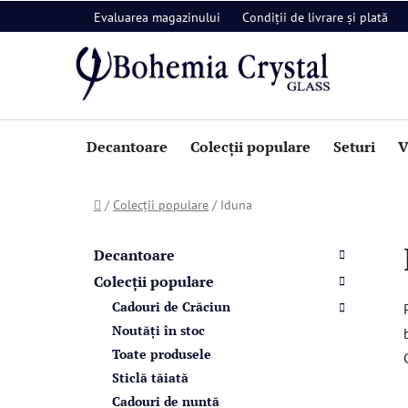
Treci
Evaluarea magazinului
Condiții de livrare și plată
la
conținut
Decantoare
Colecții populare
Seturi
V
Acasă
/
Colecții populare
/
Iduna
B
C
Sari
a
a
peste
Decantoare
t
categorii
r
Colecții populare
e
ă
Cadouri de Crăciun
g
l
o
Noutăți în stoc
a
r
Toate produsele
i
t
Sticlă tăiată
i
e
Cadouri de nuntă