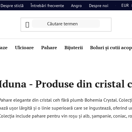
EUR
Despre sticlă
Întrebări frecvente
Angro
Despre noi
Contact
aze
Ulcioare
Pahare
Bijuterii
Boluri și cutii aco
Iduna - Produse din cristal
Pahare elegante din cristal ceh fără plumb Bohemia Crystal. Colecți
bază ușor lărgită și o linie superioară care se îngustează, oferind 
Colecția include pahare pentru vin roșu și alb, șampanie, coniac, ro