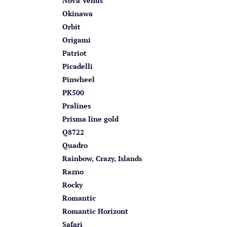
Nova Venus
Okinawa
Orbit
Origami
Patriot
Picadelli
Pinwheel
PK500
Pralines
Prisma line gold
Q8722
Quadro
Rainbow, Crazy, Islands
Razno
Rocky
Romantic
Romantic Horizont
Safari