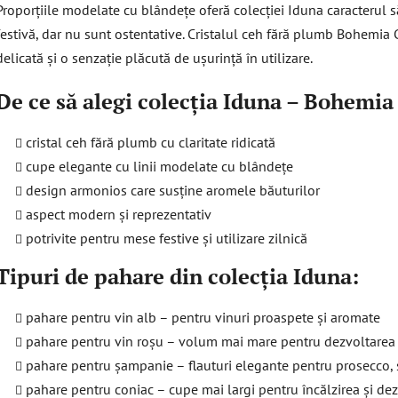
Proporțiile modelate cu blândețe oferă colecției Iduna caracterul s
festivă, dar nu sunt ostentative. Cristalul ceh fără plumb Bohemia Cry
delicată și o senzație plăcută de ușurință în utilizare.
De ce să alegi colecția Iduna – Bohemia 
cristal ceh fără plumb cu claritate ridicată
cupe elegante cu linii modelate cu blândețe
design armonios care susține aromele băuturilor
aspect modern și reprezentativ
potrivite pentru mese festive și utilizare zilnică
Tipuri de pahare din colecția Iduna:
pahare pentru vin alb – pentru vinuri proaspete și aromate
pahare pentru vin roșu – volum mai mare pentru dezvoltarea
pahare pentru șampanie – flauturi elegante pentru prosecco
pahare pentru coniac – cupe mai largi pentru încălzirea și dez