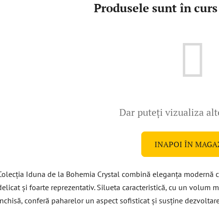
Produsele sunt în curs
Dar puteţi vizualiza alt
INAPOI ÎN MAGA
Colecția Iduna de la Bohemia Crystal combină eleganța modernă cu 
delicat și foarte reprezentativ. Silueta caracteristică, cu un volum 
închisă, conferă paharelor un aspect sofisticat și susține dezvoltar