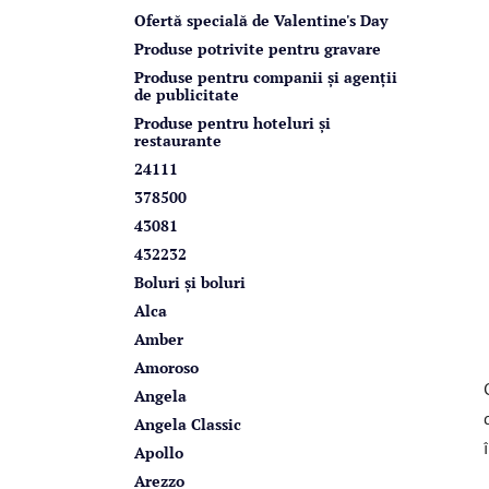
r
Ofertă specială de Valentine's Day
a
Produse potrivite pentru gravare
l
Produse pentru companii și agenții
de publicitate
ă
Produse pentru hoteluri și
restaurante
24111
378500
43081
432232
Boluri și boluri
Alca
Amber
Amoroso
Angela
Angela Classic
Apollo
Arezzo