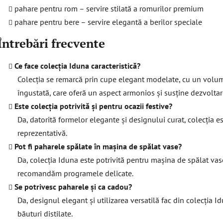
pahare pentru rom – servire stilată a romurilor premium
pahare pentru bere – servire elegantă a berilor speciale
Întrebări frecvente
Ce face colecția Iduna caracteristică?
Colecția se remarcă prin cupe elegant modelate, cu un volum m
îngustată, care oferă un aspect armonios și susține dezvolta
Este colecția potrivită și pentru ocazii festive?
Da, datorită formelor elegante și designului curat, colecția es
reprezentativă.
Pot fi paharele spălate în mașina de spălat vase?
Da, colecția Iduna este potrivită pentru mașina de spălat vas
recomandăm programele delicate.
Se potrivesc paharele și ca cadou?
Da, designul elegant și utilizarea versatilă fac din colecția 
băuturi distilate.