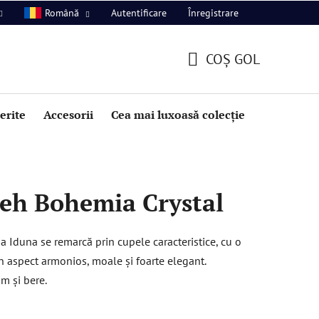
Autentificare
Înregistrare
Română
COŞ GOL
COŞ
DE
perite
Accesorii
Cea mai luxoasă colecție
Promoție
CUMPĂRĂTURI
 ceh Bohemia Crystal
a Iduna se remarcă prin cupele caracteristice, cu o
un aspect armonios, moale și foarte elegant.
m și bere.