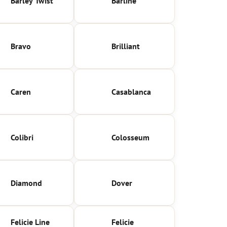
Barley Twist
Barline
Bravo
Brilliant
Caren
Casablanca
Colibri
Colosseum
Diamond
Dover
Felicie Line
Felicie