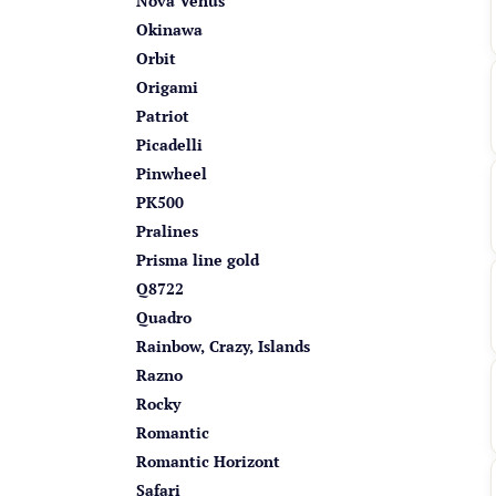
Nova Venus
Okinawa
Orbit
Origami
Patriot
Picadelli
Pinwheel
PK500
Pralines
Prisma line gold
Q8722
Quadro
Rainbow, Crazy, Islands
Razno
Rocky
Romantic
Romantic Horizont
Safari