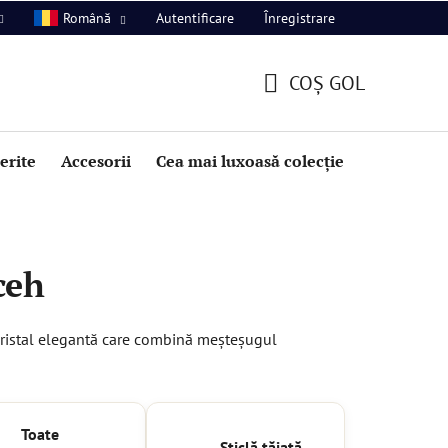
Autentificare
Înregistrare
Română
COŞ GOL
COŞ
DE
perite
Accesorii
Cea mai luxoasă colecție
Promoție
CUMPĂRĂTURI
ceh
 cristal elegantă care combină meșteșugul
Toate
Sticlă tăiată