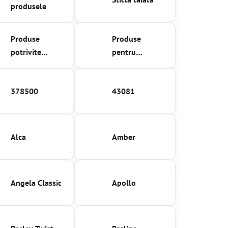
produsele
Produse
Produse
potrivite
pentru
pentru gravare
companii și
agenții de
378500
43081
publicitate
Alca
Amber
Angela Classic
Apollo