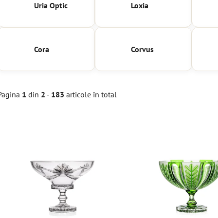
Uria Optic
Loxia
Cora
Corvus
Pagina
1
din
2
-
183
articole în total
L
i
s
t
ă
p
r