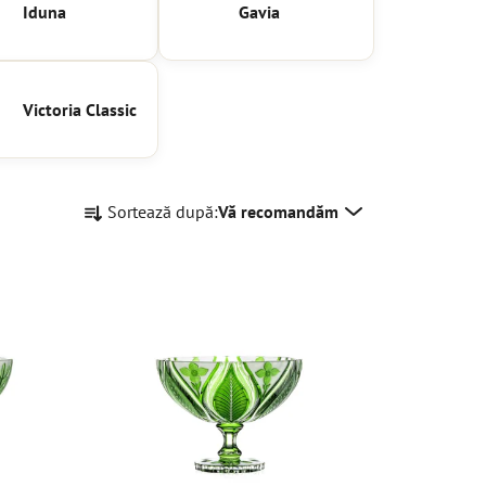
Iduna
Gavia
Victoria Classic
S
Sortează după:
Vă recomandăm
e
l
e
c
t
a
r
e
a
p