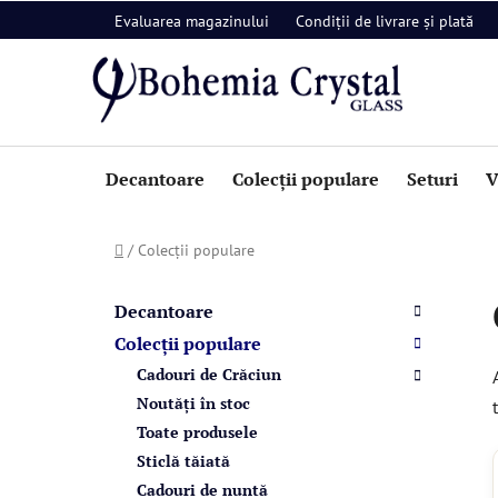
Treci
Evaluarea magazinului
Condiții de livrare și plată
la
conținut
Decantoare
Colecții populare
Seturi
V
Acasă
/
Colecții populare
B
C
Sari
a
a
peste
Decantoare
t
categorii
r
Colecții populare
e
ă
Cadouri de Crăciun
g
l
o
Noutăți în stoc
a
r
Toate produsele
i
t
Sticlă tăiată
i
e
Cadouri de nuntă