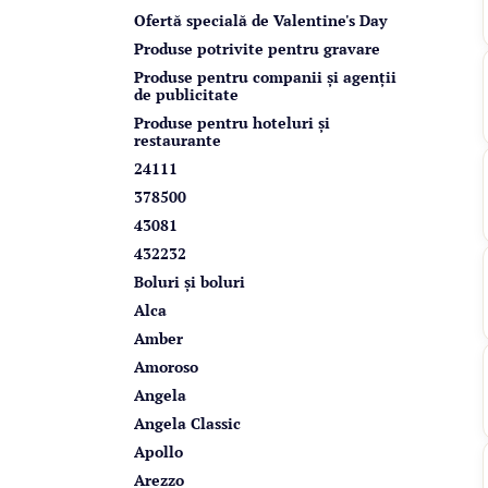
r
Ofertă specială de Valentine's Day
a
Produse potrivite pentru gravare
l
Produse pentru companii și agenții
de publicitate
ă
Produse pentru hoteluri și
restaurante
24111
378500
43081
432232
Boluri și boluri
Alca
Amber
Amoroso
Angela
Angela Classic
Apollo
Arezzo