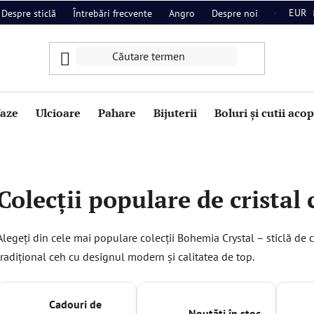
EUR
Despre sticlă
Întrebări frecvente
Angro
Despre noi
Contact
aze
Ulcioare
Pahare
Bijuterii
Boluri și cutii aco
Colecții populare de cristal 
Alegeți din cele mai populare colecții Bohemia Crystal – sticlă de
tradițional ceh cu designul modern și calitatea de top.
Cadouri de
Noutăți în stoc