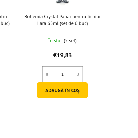
ntru
Bohemia Crystal Pahar pentru lichior
 buc)
Lara 65ml (set de 6 buc)
Evaluarea
În stoc
(5 set)
medie
a
€19,83
produsului
este
5,0
din
ADAUGĂ ÎN COŞ
5
stele.