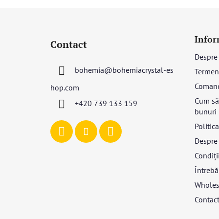
S
u
Infor
Contact
b
Despre
s
bohemia
@
bohemiacrystal-es
Termeni
o
l
Coman
hop.com
Cum să 
+420 739 133 159
bunuri
Politic
Despre 
Condiții
Întrebă
Wholes
Contac