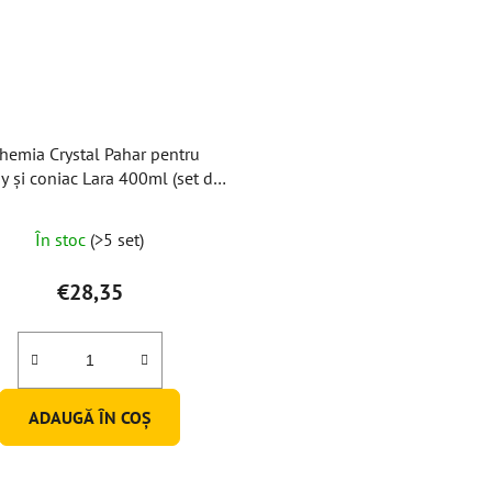
hemia Crystal Pahar pentru
y și coniac Lara 400ml (set de
6 buc)
În stoc
(>5 set)
€28,35
ADAUGĂ ÎN COŞ