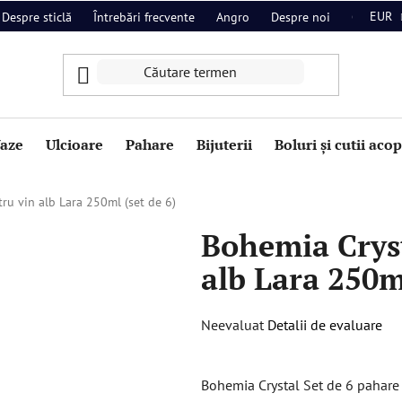
EUR
Despre sticlă
Întrebări frecvente
Angro
Despre noi
Contact
aze
Ulcioare
Pahare
Bijuterii
Boluri și cutii aco
ru vin alb Lara 250ml (set de 6)
Bohemia Crys
alb Lara 250ml
Evaluarea
Neevaluat
Detalii de evaluare
medie
a
Bohemia Crystal Set de 6 pahare L
produsului