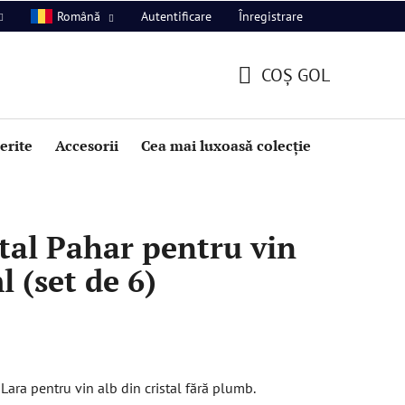
Autentificare
Înregistrare
Română
COŞ GOL
COŞ
DE
perite
Accesorii
Cea mai luxoasă colecție
Promoție
CUMPĂRĂTURI
tal Pahar pentru vin
 (set de 6)
ara pentru vin alb din cristal fără plumb.