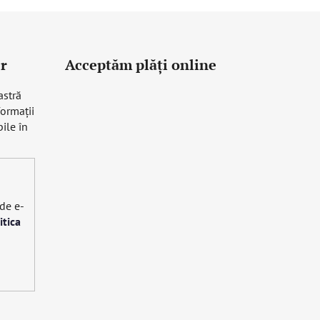
r
Acceptăm plăţi online
astră
formaţii
ile în
 de e-
itica