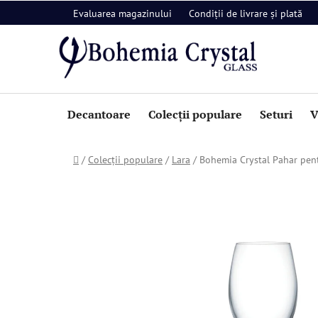
Treci
Evaluarea magazinului
Condiții de livrare și plată
la
conținut
Decantoare
Colecții populare
Seturi
V
Acasă
/
Colecții populare
/
Lara
/
Bohemia Crystal Pahar pent