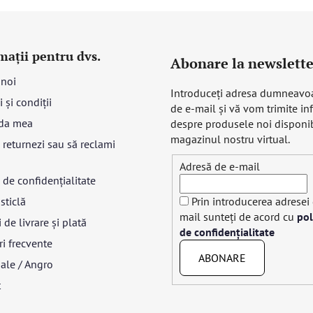
mații pentru dvs.
Abonare la newslette
 noi
Introduceţi adresa dumneavo
 și condiții
de e-mail şi vă vom trimite in
da mea
despre produsele noi disponib
magazinul nostru virtual.
returnezi sau să reclami
Adresă de e-mail
a de confidențialitate
sticlă
Prin introducerea adresei
mail sunteți de acord cu
pol
 de livrare și plată
de confidențialitate
ri frecvente
ABONARE
ale / Angro
t