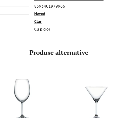
8593401979966
Neted
Clar
Cu picior
Produse alternative