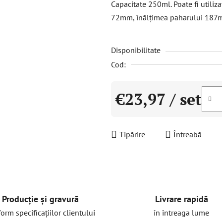
Capacitate 250ml. Poate fi utiliz
este
72mm, înălțimea paharului 187
0,0
din
Disponibilitate
5
stele.
Cod:
€23,97
/ set
Evaluare preţ:
Tipărire
Întreabă
Livrare rapidă
Producție și gravură
în întreaga lume
orm specificațiilor clientului