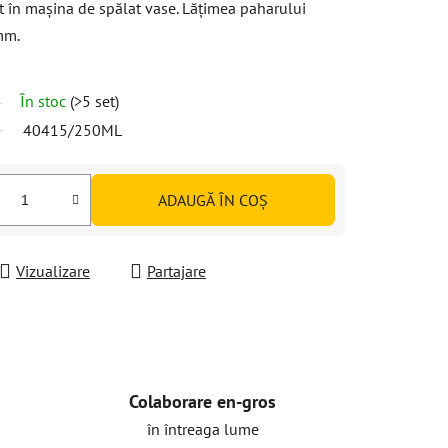
at în mașina de spălat vase. Lățimea paharului
mm.
În stoc
(>5 set)
40415/250ML
ADAUGĂ ÎN COŞ
Vizualizare
Partajare
Colaborare en-gros
în întreaga lume